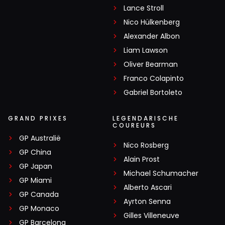
Lance Stroll
Nico Hülkenberg
Alexander Albon
Liam Lawson
Oliver Bearman
Franco Colapinto
Gabriel Bortoleto
GRAND PRIXES
LEGENDARISCHE
COUREURS
GP Australië
Nico Rosberg
GP China
Alain Prost
GP Japan
Michael Schumacher
GP Miami
Alberto Ascari
GP Canada
Ayrton Senna
GP Monaco
Gilles Villeneuve
GP Barcelona