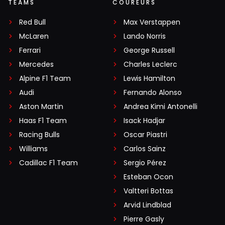
TEAMS
COUREURS
Red Bull
Max Verstappen
McLaren
Lando Norris
Ferrari
George Russell
Mercedes
Charles Leclerc
Alpine F1 Team
Lewis Hamilton
Audi
Fernando Alonso
Aston Martin
Andrea Kimi Antonelli
Haas F1 Team
Isack Hadjar
Racing Bulls
Oscar Piastri
Williams
Carlos Sainz
Cadillac F1 Team
Sergio Pérez
Esteban Ocon
Valtteri Bottas
Arvid Lindblad
Pierre Gasly