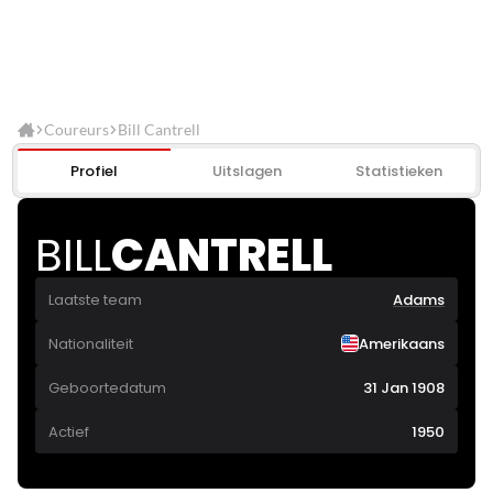
Coureurs
Bill Cantrell
Profiel
Uitslagen
Statistieken
BILL
CANTRELL
Laatste team
Adams
Nationaliteit
Amerikaans
Geboortedatum
31 Jan 1908
Actief
1950