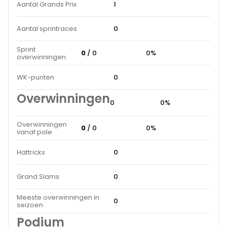
Aantal Grands Prix
1
Aantal sprintraces
0
Sprint
0
/ 0
0%
overwinningen
WK-punten
0
Overwinningen
0
0%
Overwinningen
0
/ 0
0%
vanaf pole
Hattricks
0
Grand Slams
0
Meeste overwinningen in
0
seizoen
Podium