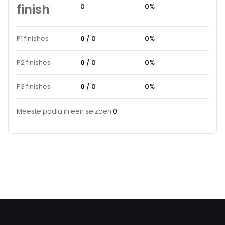
finish
0
0%
P1 finishes
0
/ 0
0%
P2 finishes
0
/ 0
0%
P3 finishes
0
/ 0
0%
Meeste podia in een seizoen
0