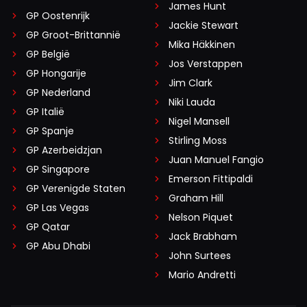
James Hunt
GP Oostenrijk
Jackie Stewart
GP Groot-Brittannië
Mika Häkkinen
GP België
Jos Verstappen
GP Hongarije
Jim Clark
GP Nederland
Niki Lauda
GP Italië
Nigel Mansell
GP Spanje
Stirling Moss
GP Azerbeidzjan
Juan Manuel Fangio
GP Singapore
Emerson Fittipaldi
GP Verenigde Staten
Graham Hill
GP Las Vegas
Nelson Piquet
GP Qatar
Jack Brabham
GP Abu Dhabi
John Surtees
Mario Andretti