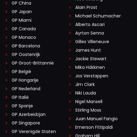
GP China
Alain Prost
GP Japan
Michael Schumacher
GP Miami
Alberto Ascari
GP Canada
Ayrton Senna
GP Monaco
Gilles Villeneuve
GP Barcelona
James Hunt
GP Oostenrijk
Jackie Stewart
GP Groot-Brittannië
Mika Häkkinen
GP België
Jos Verstappen
GP Hongarije
Jim Clark
GP Nederland
Niki Lauda
GP Italië
Nigel Mansell
GP Spanje
Stirling Moss
GP Azerbeidzjan
Juan Manuel Fangio
GP Singapore
Emerson Fittipaldi
GP Verenigde Staten
Graham Hill