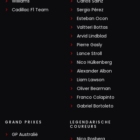
Williams
Carlos Sainz
Cadillac F1 Team
Sergio Pérez
Esteban Ocon
Valtteri Bottas
Arvid Lindblad
Pierre Gasly
Lance Stroll
Nico Hülkenberg
Alexander Albon
Liam Lawson
Oliver Bearman
Franco Colapinto
Gabriel Bortoleto
GRAND PRIXES
LEGENDARISCHE
COUREURS
GP Australië
Nico Rosberg