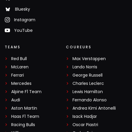
Bluesky
Instagram
YouTube
TEAMS
COUREURS
Red Bull
Max Verstappen
McLaren
Lando Norris
Ferrari
George Russell
Mercedes
Charles Leclerc
Alpine F1 Team
Lewis Hamilton
Audi
Fernando Alonso
Aston Martin
Andrea Kimi Antonelli
Haas F1 Team
Isack Hadjar
Racing Bulls
Oscar Piastri