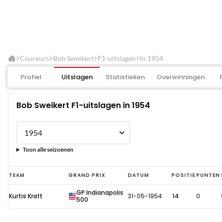
Coureurs
Bob Sweikert
F1-uitslagen
In 1954
Profiel
Uitslagen
Statistieken
Overwinningen
Bob Sweikert F1-uitslagen in 1954
Toon alle seizoenen
Bob
TEAM
GRAND PRIX
DATUM
POSITIE
PUNTEN
Sweikert
GP Indianapolis
Kurtis Kraft
31-05-1954
14
0
F1-
500
uitslagen