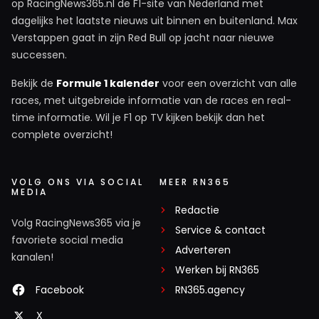
op RacingNews365.nl de F1-site van Nederland met
dagelijks het laatste nieuws uit binnen en buitenland. Max
Verstappen gaat in zijn Red Bull op jacht naar nieuwe
successen.
Bekijk de
Formule 1 kalender
voor een overzicht van alle
races, met uitgebreide informatie van de races en real-
time informatie. Wil je F1 op TV kijken bekijk dan het
complete overzicht!
VOLG ONS VIA SOCIAL
MEER RN365
MEDIA
Redactie
Volg RacingNews365 via je
Service & contact
favoriete social media
Adverteren
kanalen!
Werken bij RN365
Facebook
RN365.agency
X