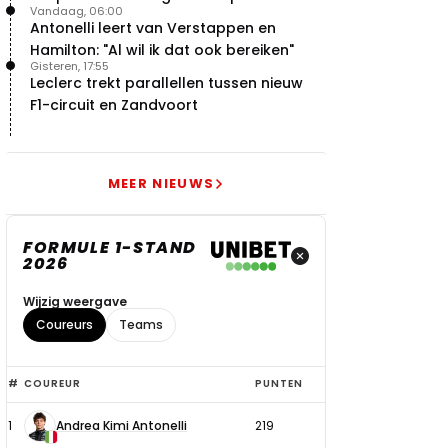
Vandaag, 06:00
Antonelli leert van Verstappen en
Hamilton: "Al wil ik dat ook bereiken"
Gisteren, 17:55
Leclerc trekt parallellen tussen nieuw
F1-circuit en Zandvoort
MEER NIEUWS
FORMULE 1-STAND
2026
Wijzig weergave
Coureurs
Teams
Top
#
COUREUR
PUNTEN
6
1
Andrea Kimi Antonelli
219
coureurs