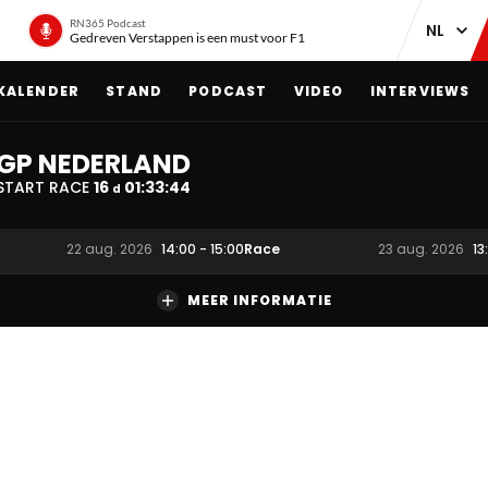
RN365 Podcast
Gedreven Verstappen is een must voor F1
KALENDER
STAND
PODCAST
VIDEO
INTERVIEWS
GP NEDERLAND
START RACE
16
01
:
33
:
44
d
Race
22 aug. 2026
14:00
-
15:00
23 aug. 2026
13
MEER INFORMATIE