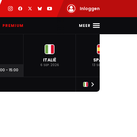
Inloggen
MEER
PREMIUM
ITALIË
SPANJE
6 SEP. 2026
13 SEP. 2026
:00
-
15:00