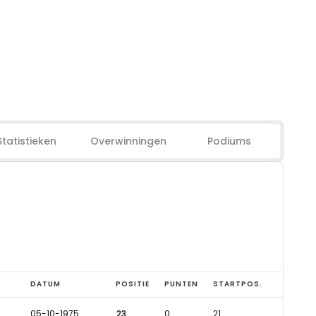
Statistieken
Overwinningen
Podiums
DATUM
POSITIE
PUNTEN
STARTPOS.
05-10-1975
23
0
21