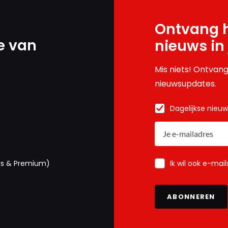
Ontvang h
e van
nieuws in
Mis niets! Ontvang
nieuwsupdates.
Dagelijkse nieu
Ik wil ook e-mai
us & Premium)
ABONNEREN