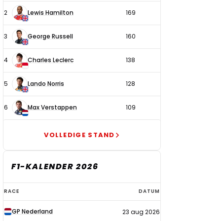
2
Lewis Hamilton
169
3
George Russell
160
4
Charles Leclerc
138
5
Lando Norris
128
6
Max Verstappen
109
VOLLEDIGE STAND
F1-KALENDER 2026
F1-
RACE
DATUM
kalender
GP Nederland
23 aug 2026
2026