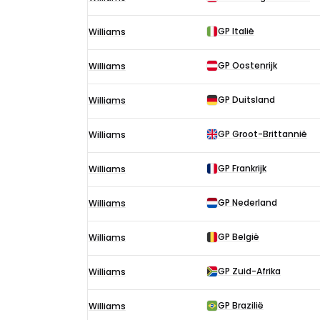
F1-
uitslagen
GP Italië
Williams
in
1975
GP Oostenrijk
Williams
GP Duitsland
Williams
GP Groot-Brittannië
Williams
GP Frankrijk
Williams
GP Nederland
Williams
GP België
Williams
GP Zuid-Afrika
Williams
GP Brazilië
Williams