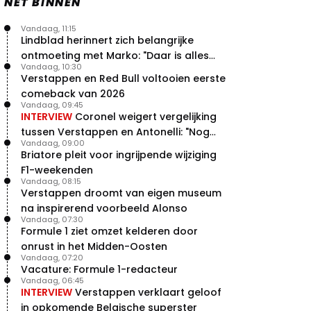
NET BINNEN
Vandaag, 11:15
Lindblad herinnert zich belangrijke
ontmoeting met Marko: "Daar is alles
Vandaag, 10:30
echt begonnen"
Verstappen en Red Bull voltooien eerste
comeback van 2026
Vandaag, 09:45
INTERVIEW
Coronel weigert vergelijking
tussen Verstappen en Antonelli: "Nog
Vandaag, 09:00
niet dat niveau"
Briatore pleit voor ingrijpende wijziging
F1-weekenden
Vandaag, 08:15
Verstappen droomt van eigen museum
na inspirerend voorbeeld Alonso
Vandaag, 07:30
Formule 1 ziet omzet kelderen door
onrust in het Midden-Oosten
Vandaag, 07:20
Vacature: Formule 1-redacteur
Vandaag, 06:45
INTERVIEW
Verstappen verklaart geloof
in opkomende Belgische superster