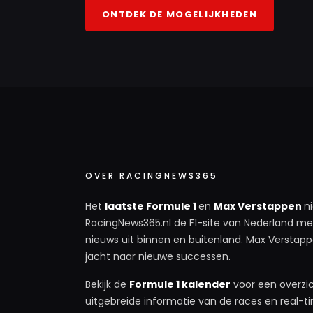
ONTDEK DE MOGELIJKHEDEN
OVER RACINGNEWS365
Het
laatste Formule 1
en
Max Verstappen
n
RacingNews365.nl de F1-site van Nederland met
nieuws uit binnen en buitenland. Max Verstappe
jacht naar nieuwe successen.
Bekijk de
Formule 1 kalender
voor een overzic
uitgebreide informatie van de races en real-tim