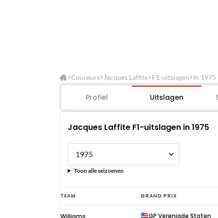
Coureurs
Jacques Laffite
F1-uitslagen
In 1975
Profiel
Uitslagen
Jacques Laffite F1-uitslagen in 1975
Toon alle seizoenen
Jacques
TEAM
GRAND PRIX
Laffite
GP Verenigde Staten
Williams