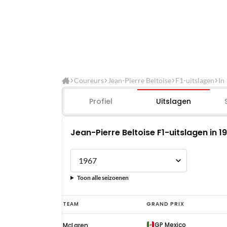
Coureurs
Jean-Pierre Beltoise
F1-uitslagen
In
Profiel
Uitslagen
Jean-Pierre Beltoise F1-uitslagen in 1
Toon alle seizoenen
Jean-
TEAM
GRAND PRIX
Pierre
GP Mexico
McLaren