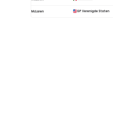
Beltoise
F1-
GP Verenigde Staten
McLaren
uitslagen
in
1967