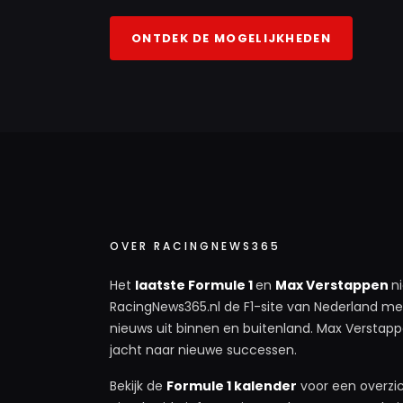
ONTDEK DE MOGELIJKHEDEN
OVER RACINGNEWS365
Het
laatste Formule 1
en
Max Verstappen
n
RacingNews365.nl de F1-site van Nederland met
nieuws uit binnen en buitenland. Max Verstappe
jacht naar nieuwe successen.
Bekijk de
Formule 1 kalender
voor een overzic