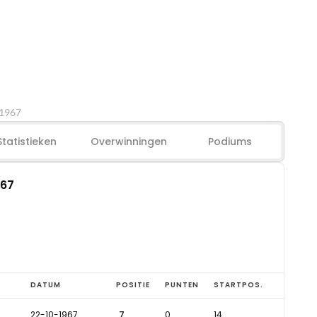
 1967
Statistieken
Overwinningen
Podiums
967
DATUM
POSITIE
PUNTEN
STARTPOS.
22-10-1967
7
0
14