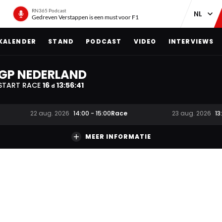
RN365 Podcast
Gedreven Verstappen is een must voor F1
KALENDER
STAND
PODCAST
VIDEO
INTERVIEWS
GP NEDERLAND
START RACE
16
13
:
56
:
40
d
Race
22 aug. 2026
14:00
-
15:00
23 aug. 2026
13
MEER INFORMATIE