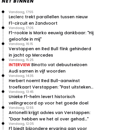
NET BINNEN
Vandaag, 17:55
Leclerc trekt parallellen tussen nieuw
F1-circuit en Zandvoort
Vandaag, 17:05
F1-rookie is Marko eeuwig dankbaar: "Hij
geloofde in mij"
Vandaag, 16:15
Verstappen en Red Bull flink gehinderd
in jacht op Mercedes
Vandaag, 15:25
INTERVIEW
Binotto vat debuutseizoen
Audi samen in vijf woorden
Vandaag, 14:35
Herbert noemt Red Bull-aanwinst
troefkaart Verstappen: "Past uitstekend
Vandaag, 13:45
bij Red Bull"
Unieke F1-helm levert historisch
veilingrecord op voor het goede doel
Vandaag, 12:55
Antonelli krijgt advies van Verstappen:
"Daar hebben we het al over gehad..."
Vandaag, 12:05
F1 biedt bijzondere ervaring aan voor