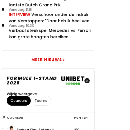
laatste Dutch Grand Prix
Vandaag, 11:15
INTERVIEW
Verschoor onder de indruk
van Verstappen: "Daar heb ik heel veel
Vandaag, 10:30
respect voor"
Verbaal steekspel Mercedes vs. Ferrari
kan grote hoogten bereiken
MEER NIEUWS
FORMULE 1-STAND
2026
Wijzig weergave
Coureurs
Teams
Top
#
COUREUR
PUNTEN
6
1
Andrea Kimi Antonelli
219