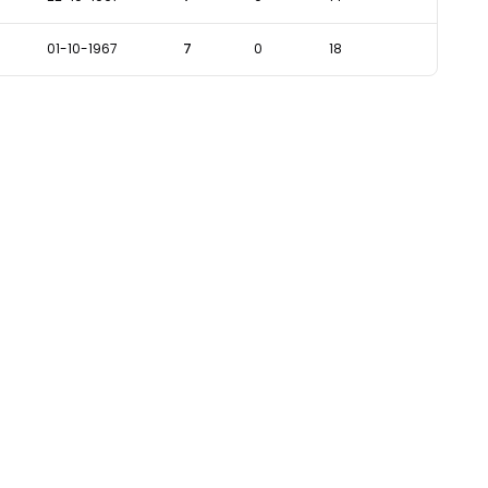
01-10-1967
7
0
18