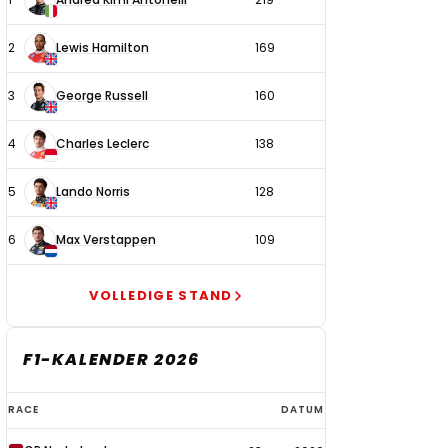
coureurs
2
Lewis Hamilton
169
3
George Russell
160
4
Charles Leclerc
138
5
Lando Norris
128
6
Max Verstappen
109
VOLLEDIGE STAND
F1-KALENDER 2026
F1-
RACE
DATUM
kalender