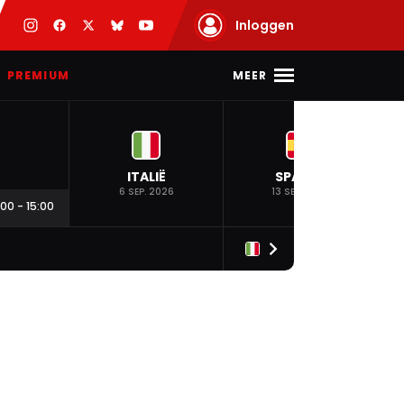
Inloggen
MEER
PREMIUM
ITALIË
SPANJE
6 SEP. 2026
13 SEP. 2026
:00
-
15:00