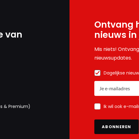
Ontvang h
e van
nieuws in
Mis niets! Ontvang
nieuwsupdates.
Dagelijkse nieu
Ik wil ook e-mai
us & Premium)
ABONNEREN