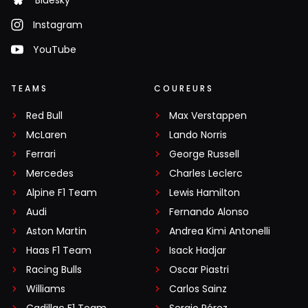
Bluesky
Instagram
YouTube
TEAMS
COUREURS
Red Bull
Max Verstappen
McLaren
Lando Norris
Ferrari
George Russell
Mercedes
Charles Leclerc
Alpine F1 Team
Lewis Hamilton
Audi
Fernando Alonso
Aston Martin
Andrea Kimi Antonelli
Haas F1 Team
Isack Hadjar
Racing Bulls
Oscar Piastri
Williams
Carlos Sainz