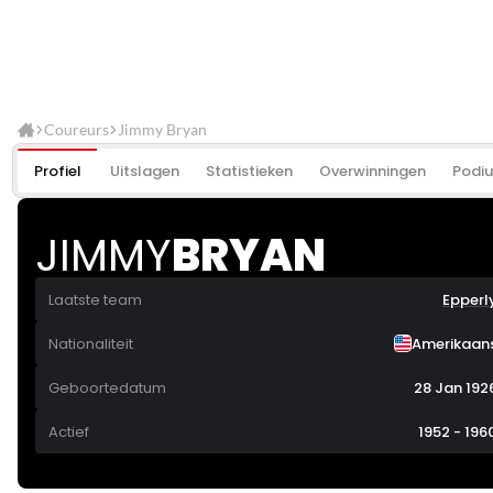
Coureurs
Jimmy Bryan
Profiel
Uitslagen
Statistieken
Overwinningen
Podi
JIMMY
BRYAN
Laatste team
Epperl
Nationaliteit
Amerikaan
Geboortedatum
28 Jan 192
Actief
1952 - 196