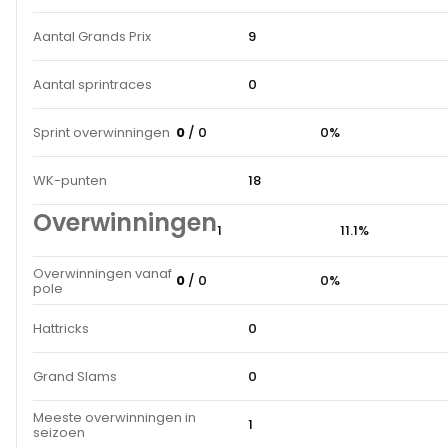
Aantal Grands Prix
9
Aantal sprintraces
0
Sprint overwinningen
0
/ 0
0%
WK-punten
18
Overwinningen
1
11.1%
Overwinningen vanaf
0
/ 0
0%
pole
Hattricks
0
Grand Slams
0
Meeste overwinningen in
1
seizoen