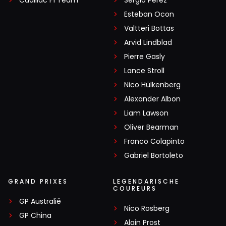
Cadillac F1 Team
Sergio Pérez
Esteban Ocon
Valtteri Bottas
Arvid Lindblad
Pierre Gasly
Lance Stroll
Nico Hülkenberg
Alexander Albon
Liam Lawson
Oliver Bearman
Franco Colapinto
Gabriel Bortoleto
GRAND PRIXES
LEGENDARISCHE
COUREURS
GP Australië
Nico Rosberg
GP China
Alain Prost