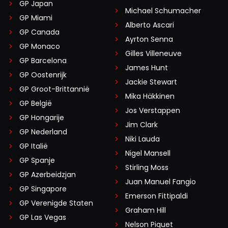
GP Japan
Michael Schumacher
GP Miami
Alberto Ascari
GP Canada
Ayrton Senna
GP Monaco
Gilles Villeneuve
GP Barcelona
James Hunt
GP Oostenrijk
Jackie Stewart
GP Groot-Brittannië
Mika Häkkinen
GP België
Jos Verstappen
GP Hongarije
Jim Clark
GP Nederland
Niki Lauda
GP Italië
Nigel Mansell
GP Spanje
Stirling Moss
GP Azerbeidzjan
Juan Manuel Fangio
GP Singapore
Emerson Fittipaldi
GP Verenigde Staten
Graham Hill
GP Las Vegas
Nelson Piquet