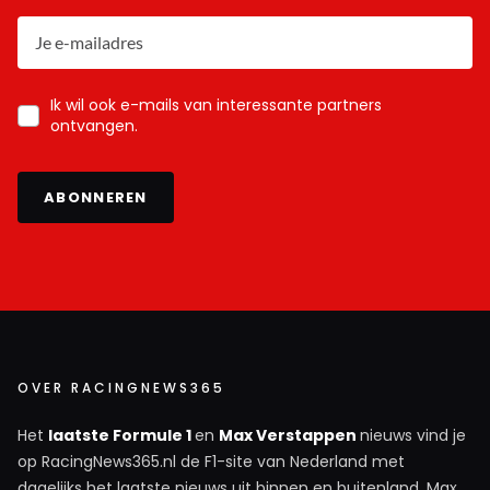
Ik wil ook e-mails van interessante partners
ontvangen.
ABONNEREN
OVER RACINGNEWS365
Het
laatste Formule 1
en
Max Verstappen
nieuws vind je
op RacingNews365.nl de F1-site van Nederland met
dagelijks het laatste nieuws uit binnen en buitenland. Max