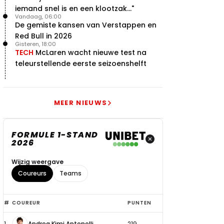
iemand snel is en een klootzak..."
Vandaag, 06:00
De gemiste kansen van Verstappen en
Red Bull in 2026
Gisteren, 18:00
TECH
McLaren wacht nieuwe test na
teleurstellende eerste seizoenshelft
MEER NIEUWS
FORMULE 1-STAND
2026
Wijzig weergave
Coureurs
Teams
Top
#
COUREUR
PUNTEN
6
1
Andrea Kimi Antonelli
219