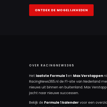
ONTDEK DE MOGELIJKHEDEN
OVER RACINGNEWS365
Het
laatste Formule 1
en
Max Verstappen
n
RacingNews365.nl de F1-site van Nederland met
nieuws uit binnen en buitenland. Max Verstappe
jacht naar nieuwe successen.
Bekijk de
Formule 1 kalender
voor een overzic