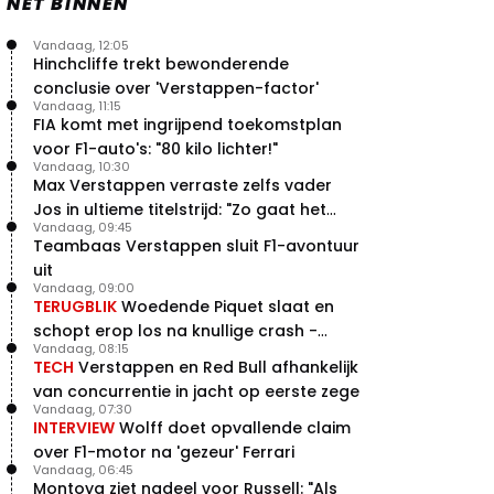
NET BINNEN
Vandaag, 12:05
Hinchcliffe trekt bewonderende
conclusie over 'Verstappen-factor'
Vandaag, 11:15
FIA komt met ingrijpend toekomstplan
voor F1-auto's: "80 kilo lichter!"
Vandaag, 10:30
Max Verstappen verraste zelfs vader
Jos in ultieme titelstrijd: "Zo gaat het
Vandaag, 09:45
altijd!"
Teambaas Verstappen sluit F1-avontuur
uit
Vandaag, 09:00
TERUGBLIK
Woedende Piquet slaat en
schopt erop los na knullige crash -
Vandaag, 08:15
terugblik
TECH
Verstappen en Red Bull afhankelijk
van concurrentie in jacht op eerste zege
Vandaag, 07:30
INTERVIEW
Wolff doet opvallende claim
over F1-motor na 'gezeur' Ferrari
Vandaag, 06:45
Montoya ziet nadeel voor Russell: "Als