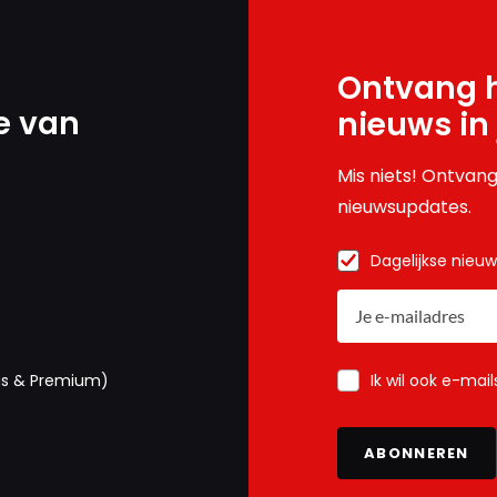
Ontvang h
e van
nieuws in
Mis niets! Ontvang
nieuwsupdates.
Dagelijkse nieu
Ik wil ook e-mai
us & Premium)
ABONNEREN