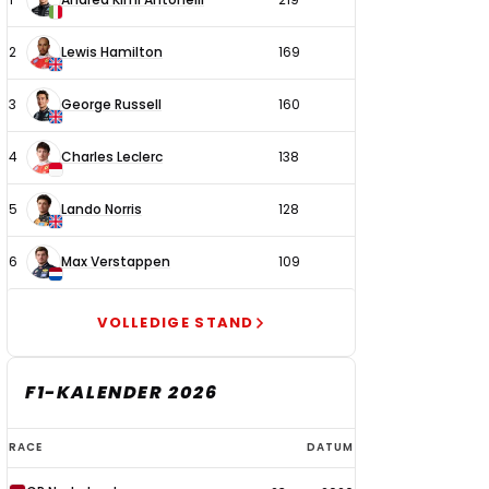
coureurs
2
Lewis Hamilton
169
3
George Russell
160
4
Charles Leclerc
138
5
Lando Norris
128
6
Max Verstappen
109
VOLLEDIGE STAND
F1-KALENDER 2026
F1-
RACE
DATUM
kalender