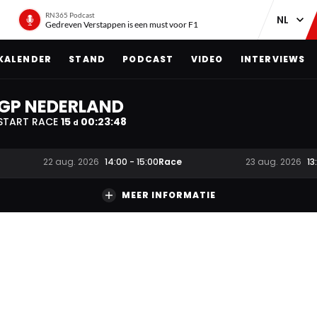
RN365 Podcast
Gedreven Verstappen is een must voor F1
KALENDER
STAND
PODCAST
VIDEO
INTERVIEWS
GP NEDERLAND
START RACE
15
00
:
23
:
48
d
Race
22 aug. 2026
14:00
-
15:00
23 aug. 2026
13
MEER INFORMATIE