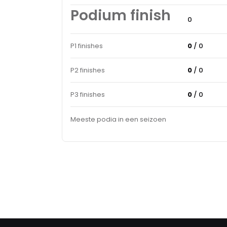
Podium finish
0
P1 finishes
0
/ 0
P2 finishes
0
/ 0
P3 finishes
0
/ 0
Meeste podia in een seizoen