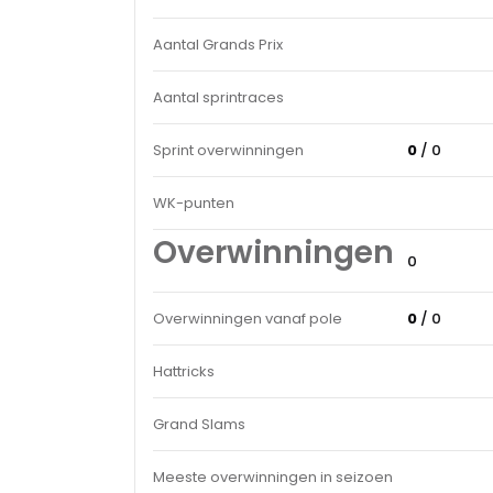
Aantal Grands Prix
Aantal sprintraces
Sprint overwinningen
0
/ 0
WK-punten
Overwinningen
0
Overwinningen vanaf pole
0
/ 0
Hattricks
Grand Slams
Meeste overwinningen in seizoen