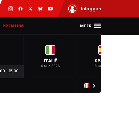
Inloggen
MEER
PREMIUM
ITALIË
SPANJE
6 SEP. 2026
13 SEP. 2026
:00
-
15:00