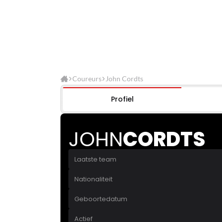
Coureurs
John Cordts
Profiel
JOHN
CORDTS
Laatste team
Nationaliteit
Geboortedatum
Actief