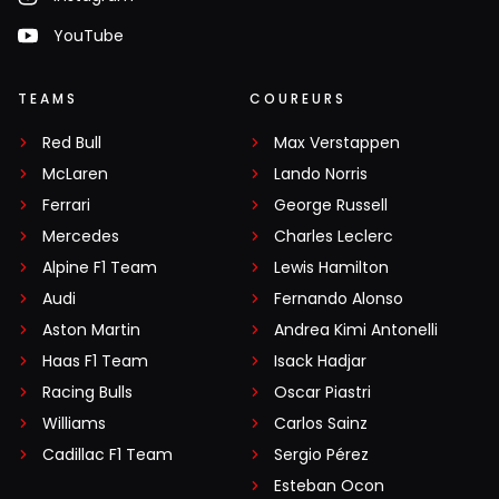
YouTube
TEAMS
COUREURS
Red Bull
Max Verstappen
McLaren
Lando Norris
Ferrari
George Russell
Mercedes
Charles Leclerc
Alpine F1 Team
Lewis Hamilton
Audi
Fernando Alonso
Aston Martin
Andrea Kimi Antonelli
Haas F1 Team
Isack Hadjar
Racing Bulls
Oscar Piastri
Williams
Carlos Sainz
Cadillac F1 Team
Sergio Pérez
Esteban Ocon