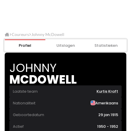
Coureurs
Johnny McDowell
Profiel
Uitslagen
Statistieken
JOHNNY
MCDOWELL
Laatste team
Kurtis Kraft
Nationaliteit
Amerikaans
Geboortedatum
29 jan 1915
Actief
1950 - 1952