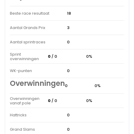
Beste race resultaat
18
Aantal Grands Prix
3
Aantal sprintraces
0
Sprint
0
/ 0
0%
overwinningen
WK-punten
0
Overwinningen
0
0%
Overwinningen
0
/ 0
0%
vanaf pole
Hattricks
0
Grand Slams
0