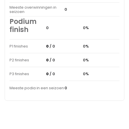
Meeste overwinningen in
0
seizoen
Podium
finish
0
0%
P1 finishes
0
/ 0
0%
P2 finishes
0
/ 0
0%
P3 finishes
0
/ 0
0%
Meeste podia in een seizoen
0