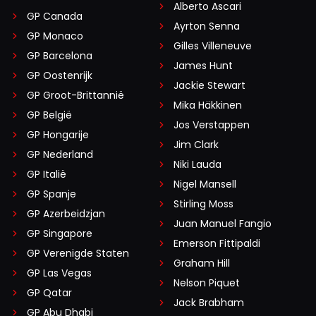
Alberto Ascari
GP Canada
Ayrton Senna
GP Monaco
Gilles Villeneuve
GP Barcelona
James Hunt
GP Oostenrijk
Jackie Stewart
GP Groot-Brittannië
Mika Häkkinen
GP België
Jos Verstappen
GP Hongarije
Jim Clark
GP Nederland
Niki Lauda
GP Italië
Nigel Mansell
GP Spanje
Stirling Moss
GP Azerbeidzjan
Juan Manuel Fangio
GP Singapore
Emerson Fittipaldi
GP Verenigde Staten
Graham Hill
GP Las Vegas
Nelson Piquet
GP Qatar
Jack Brabham
GP Abu Dhabi