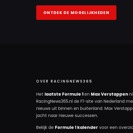
ONTDEK DE MOGELIJKHEDEN
OVER RACINGNEWS365
Het
laatste Formule 1
en
Max Verstappen
n
RacingNews365.nl de F1-site van Nederland met
nieuws uit binnen en buitenland. Max Verstappe
jacht naar nieuwe successen.
Bekijk de
Formule 1 kalender
voor een overzic