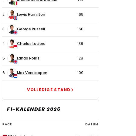
coureurs
2
Lewis Hamilton
169
3
George Russell
160
4
Charles Leclerc
138
5
Lando Norris
128
6
Max Verstappen
109
VOLLEDIGE STAND
F1-KALENDER 2026
F1-
RACE
DATUM
kalender