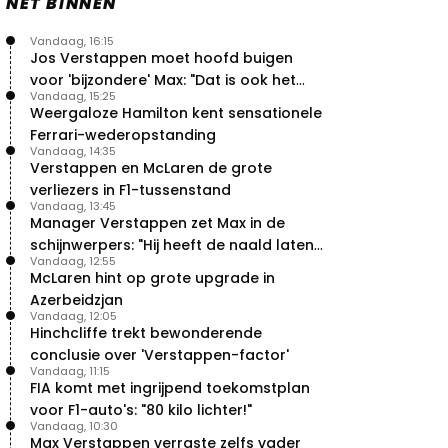
NET BINNEN
Vandaag, 16:15
Jos Verstappen moet hoofd buigen
voor 'bijzondere' Max: "Dat is ook het
Vandaag, 15:25
probleem!"
Weergaloze Hamilton kent sensationele
Ferrari-wederopstanding
Vandaag, 14:35
Verstappen en McLaren de grote
verliezers in F1-tussenstand
Vandaag, 13:45
Manager Verstappen zet Max in de
schijnwerpers: "Hij heeft de naald laten
Vandaag, 12:55
bewegen"
McLaren hint op grote upgrade in
Azerbeidzjan
Vandaag, 12:05
Hinchcliffe trekt bewonderende
conclusie over 'Verstappen-factor'
Vandaag, 11:15
FIA komt met ingrijpend toekomstplan
voor F1-auto's: "80 kilo lichter!"
Vandaag, 10:30
Max Verstappen verraste zelfs vader