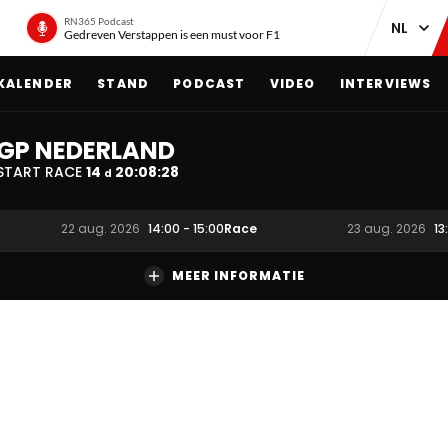
RN365 Podcast
Gedreven Verstappen is een must voor F1
KALENDER
STAND
PODCAST
VIDEO
INTERVIEWS
GP NEDERLAND
START RACE
14
20
:
08
:
28
d
Race
22 aug. 2026
14:00
-
15:00
23 aug. 2026
13
MEER INFORMATIE