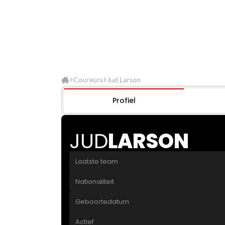
Coureurs
Jud Larson
Profiel
JUD
LARSON
Laatste team
Nationaliteit
Geboortedatum
Actief