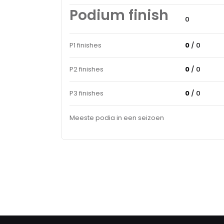
Podium finish
0
P1 finishes
0
/ 0
P2 finishes
0
/ 0
P3 finishes
0
/ 0
Meeste podia in een seizoen