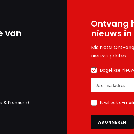
Ontvang h
e van
nieuws in
Mis niets! Ontvang
nieuwsupdates.
Dagelijkse nieu
Ik wil ook e-mai
us & Premium)
ABONNEREN