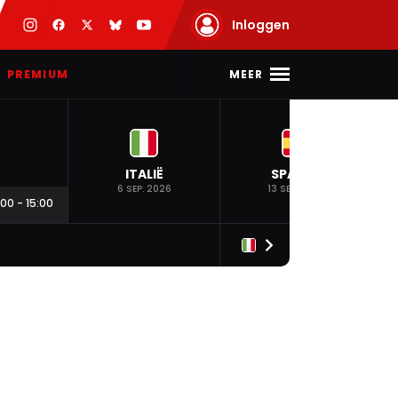
Inloggen
MEER
PREMIUM
ITALIË
SPANJE
6 SEP. 2026
13 SEP. 2026
:00
-
15:00