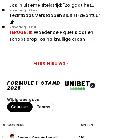
Jos in ultieme titelstrijd: "Zo gaat het
Vandaag, 09:45
altijd!"
Teambaas Verstappen sluit F1-avontuur
uit
Vandaag, 09:00
TERUGBLIK
Woedende Piquet slaat en
schopt erop los na knullige crash -
terugblik
MEER NIEUWS
FORMULE 1-STAND
2026
Wijzig weergave
Coureurs
Teams
Top
#
COUREUR
PUNTEN
6
1
Andrea Kimi Antonelli
219