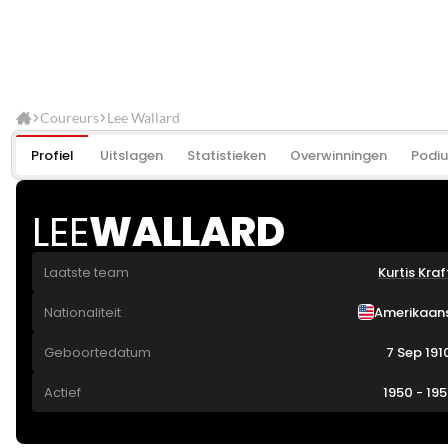
Coureurs
Lee Wallard
Profiel
Uitslagen
Statistieken
Overwinningen
Podi
LEE
WALLARD
Laatste team
Kurtis Kraf
Nationaliteit
Amerikaan
Geboortedatum
7 Sep 191
Actief
1950 - 195