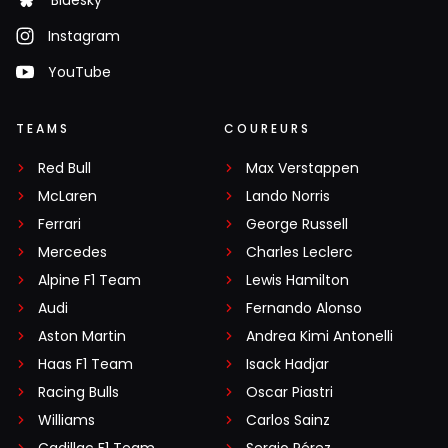
Bluesky
Instagram
YouTube
TEAMS
COUREURS
Red Bull
Max Verstappen
McLaren
Lando Norris
Ferrari
George Russell
Mercedes
Charles Leclerc
Alpine F1 Team
Lewis Hamilton
Audi
Fernando Alonso
Aston Martin
Andrea Kimi Antonelli
Haas F1 Team
Isack Hadjar
Racing Bulls
Oscar Piastri
Williams
Carlos Sainz