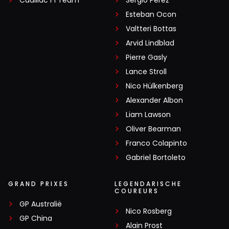
Cadillac F1 Team
Sergio Pérez
Esteban Ocon
Valtteri Bottas
Arvid Lindblad
Pierre Gasly
Lance Stroll
Nico Hülkenberg
Alexander Albon
Liam Lawson
Oliver Bearman
Franco Colapinto
Gabriel Bortoleto
GRAND PRIXES
LEGENDARISCHE
COUREURS
GP Australië
Nico Rosberg
GP China
Alain Prost