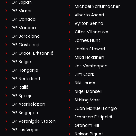
GP Japan
Michael Schumacher
GP Miami
Alberto Ascari
GP Canada
Ayrton Senna
GP Monaco
Gilles Villeneuve
GP Barcelona
James Hunt
GP Oostenrijk
Jackie Stewart
GP Groot-Brittannië
Mika Häkkinen
GP België
Jos Verstappen
GP Hongarije
Jim Clark
GP Nederland
Niki Lauda
GP Italië
Nigel Mansell
GP Spanje
Stirling Moss
GP Azerbeidzjan
Juan Manuel Fangio
GP Singapore
Emerson Fittipaldi
GP Verenigde Staten
Graham Hill
GP Las Vegas
Nelson Piquet