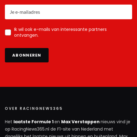
Ik wil ook e-mails van interessante partners
ontvangen.
ABONNEREN
OVER RACINGNEWS365
Het
laatste Formule 1
en
Max Verstappen
nieuws vind je
op RacingNews365.nl de F1-site van Nederland met
dagelijks het laatste nieuws uit binnen en buitenland. Max