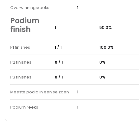
Overwinningsreeks
1
Podium
finish
1
50.0%
P1 finishes
1
/ 1
100.0%
P2 finishes
0
/ 1
0%
P3 finishes
0
/ 1
0%
Meeste podia in een seizoen
1
Podium reeks
1