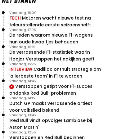
NET BINNEN
Vandaag, 18:00
TECH
McLaren wacht nieuwe test na
teleurstellende eerste seizoenshelft
Vandaag, 17:05
De reden waarom nieuwe F1-wagens
hun oude kwaaltjes behouden
Vandaag, 16:15
De verrassende F1-statistiek waarin
Hadjar Verstappen het nakijken geeft
Vandaag, 15:25
INTERVIEW
Cadillac onthult strategie om
'allerbeste team' in F1 te worden
Vandaag, 14:45
Verstappen getipt voor F1-succes
ondanks Red Bull-problemen
Vandaag, 14:15
Dutch GP maakt verrassende artiest
voor volkslied bekend
Vandaag, 13:45
'Red Bull vindt opvolger Lambiase bij
Aston Martin'
Vandaag, 12:55
Verstappen en Red Bull beginnen