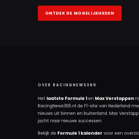
ONTDEK DE MOGELIJKHEDEN
OVER RACINGNEWS365
Het
laatste Formule 1
en
Max Verstappen
n
RacingNews365.nl de F1-site van Nederland met
nieuws uit binnen en buitenland. Max Verstappe
jacht naar nieuwe successen.
Bekijk de
Formule 1 kalender
voor een overzic