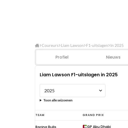
Coureurs
Liam Lawson
F1-uitslagen
In 2025
Profiel
Nieuws
Liam Lawson F1-uitslagen in 2025
Toon alle seizoenen
Liam
TEAM
GRAND PRIX
Lawson
GP Abu Dhabi
Racing Bulls