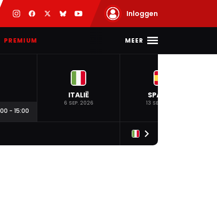
Inloggen
MEER
PREMIUM
ITALIË
SPANJE
6 SEP. 2026
13 SEP. 2026
:00
-
15:00