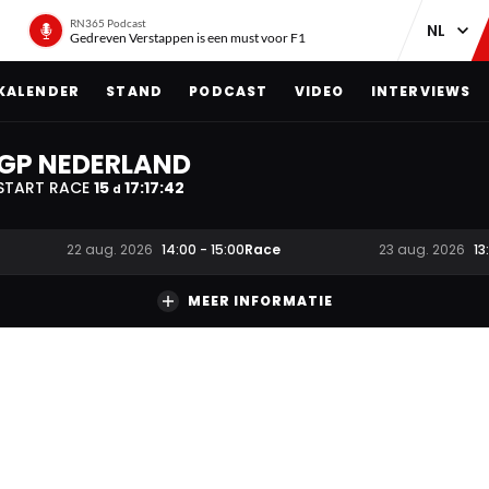
RN365 Podcast
Gedreven Verstappen is een must voor F1
KALENDER
STAND
PODCAST
VIDEO
INTERVIEWS
GP NEDERLAND
START RACE
15
17
:
17
:
41
d
Race
22 aug. 2026
14:00
-
15:00
23 aug. 2026
13
MEER INFORMATIE