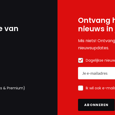
Ontvang h
e van
nieuws in
Mis niets! Ontvang
nieuwsupdates.
Dagelijkse nieu
Ik wil ook e-mai
us & Premium)
ABONNEREN