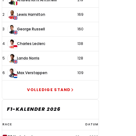
coureurs
2
Lewis Hamilton
169
3
George Russell
160
4
Charles Leclerc
138
5
Lando Norris
128
6
Max Verstappen
109
VOLLEDIGE STAND
F1-KALENDER 2026
F1-
RACE
DATUM
kalender