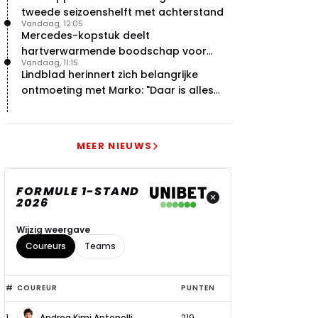
tweede seizoenshelft met achterstand
Vandaag, 12:05
Mercedes-kopstuk deelt
hartverwarmende boodschap voor
Vandaag, 11:15
overstap naar Red Bull
Lindblad herinnert zich belangrijke
ontmoeting met Marko: "Daar is alles
echt begonnen"
MEER NIEUWS
FORMULE 1-STAND
2026
Wijzig weergave
Coureurs
Teams
Top
#
COUREUR
PUNTEN
6
1
Andrea Kimi Antonelli
219