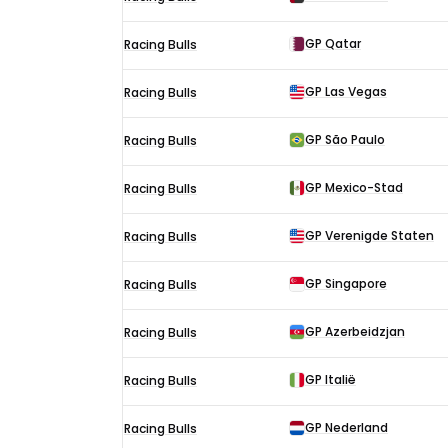
F1-
uitslagen
GP Qatar
Racing Bulls
in
2025
GP Las Vegas
Racing Bulls
GP São Paulo
Racing Bulls
GP Mexico-Stad
Racing Bulls
GP Verenigde Staten
Racing Bulls
GP Singapore
Racing Bulls
GP Azerbeidzjan
Racing Bulls
GP Italië
Racing Bulls
GP Nederland
Racing Bulls