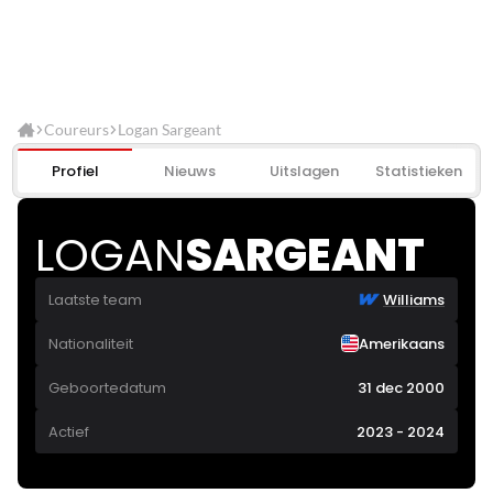
Coureurs
Logan Sargeant
Profiel
Nieuws
Uitslagen
Statistieken
LOGAN
SARGEANT
Laatste team
Williams
Nationaliteit
Amerikaans
Geboortedatum
31 dec 2000
Actief
2023 - 2024