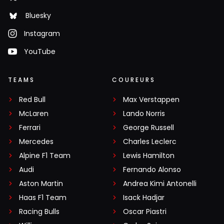
Bluesky
Instagram
YouTube
TEAMS
COUREURS
Red Bull
Max Verstappen
McLaren
Lando Norris
Ferrari
George Russell
Mercedes
Charles Leclerc
Alpine F1 Team
Lewis Hamilton
Audi
Fernando Alonso
Aston Martin
Andrea Kimi Antonelli
Haas F1 Team
Isack Hadjar
Racing Bulls
Oscar Piastri