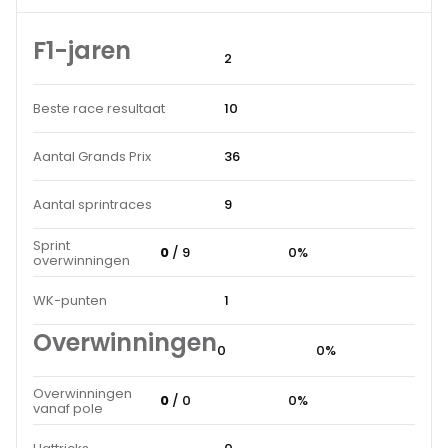
F1-jaren
2
Beste race resultaat
10
Aantal Grands Prix
36
Aantal sprintraces
9
Sprint
0
/ 9
0%
overwinningen
WK-punten
1
Overwinningen
0
0%
Overwinningen
0
/ 0
0%
vanaf pole