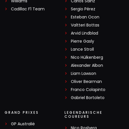
Williams
Carlos Sainz
Cadillac F1 Team
Sergio Pérez
Esteban Ocon
Valtteri Bottas
Arvid Lindblad
Pierre Gasly
Lance Stroll
Nico Hülkenberg
Alexander Albon
Liam Lawson
Oliver Bearman
Franco Colapinto
Gabriel Bortoleto
GRAND PRIXES
LEGENDARISCHE
COUREURS
GP Australië
Nico Rosberg