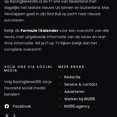
op RacingNews365.nl de F1-site van Nederland met
dagelijks het laatste nieuws uit binnen en buitenland. Max
Verstappen gaat in zijn Red Bull op jacht naar nieuwe
successen.
Bekijk de
Formule 1 kalender
voor een overzicht van alle
races, met uitgebreide informatie van de races en real-
time informatie. Wil je F1 op TV kijken bekijk dan het
complete overzicht!
VOLG ONS VIA SOCIAL
MEER RN365
MEDIA
Redactie
Volg RacingNews365 via je
Service & contact
favoriete social media
Adverteren
kanalen!
Werken bij RN365
Facebook
RN365.agency
X