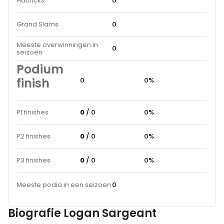
Hattricks
0
Grand Slams
0
Meeste overwinningen in
0
seizoen
Podium
finish
0
0%
P1 finishes
0
/ 0
0%
P2 finishes
0
/ 0
0%
P3 finishes
0
/ 0
0%
Meeste podia in een seizoen
0
Biografie Logan Sargeant