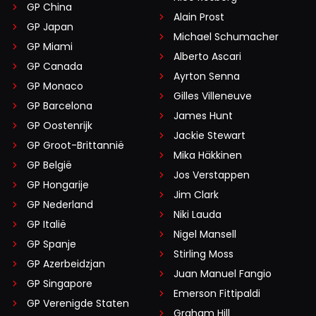
GP China
Alain Prost
GP Japan
Michael Schumacher
GP Miami
Alberto Ascari
GP Canada
Ayrton Senna
GP Monaco
Gilles Villeneuve
GP Barcelona
James Hunt
GP Oostenrijk
Jackie Stewart
GP Groot-Brittannië
Mika Häkkinen
GP België
Jos Verstappen
GP Hongarije
Jim Clark
GP Nederland
Niki Lauda
GP Italië
Nigel Mansell
GP Spanje
Stirling Moss
GP Azerbeidzjan
Juan Manuel Fangio
GP Singapore
Emerson Fittipaldi
GP Verenigde Staten
Graham Hill