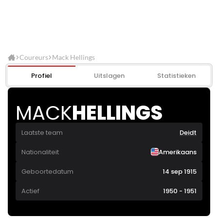
Coureurs
Mack Hellings
Profiel
Uitslagen
Statistieken
MACK
HELLINGS
Laatste team
Deidt
Nationaliteit
Amerikaans
Geboortedatum
14 sep 1915
Actief
1950 - 1951