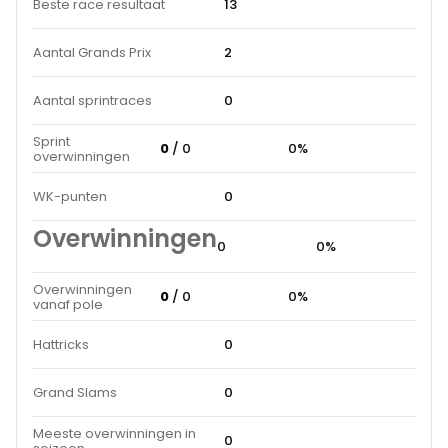
Beste race resultaat
13
Aantal Grands Prix
2
Aantal sprintraces
0
Sprint
0
/ 0
0%
overwinningen
WK-punten
0
Overwinningen
0
0%
Overwinningen
0
/ 0
0%
vanaf pole
Hattricks
0
Grand Slams
0
Meeste overwinningen in
0