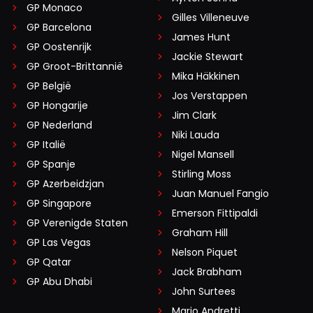
GP Monaco
Gilles Villeneuve
GP Barcelona
James Hunt
GP Oostenrijk
Jackie Stewart
GP Groot-Brittannië
Mika Häkkinen
GP België
Jos Verstappen
GP Hongarije
Jim Clark
GP Nederland
Niki Lauda
GP Italië
Nigel Mansell
GP Spanje
Stirling Moss
GP Azerbeidzjan
Juan Manuel Fangio
GP Singapore
Emerson Fittipaldi
GP Verenigde Staten
Graham Hill
GP Las Vegas
Nelson Piquet
GP Qatar
Jack Brabham
GP Abu Dhabi
John Surtees
Mario Andretti