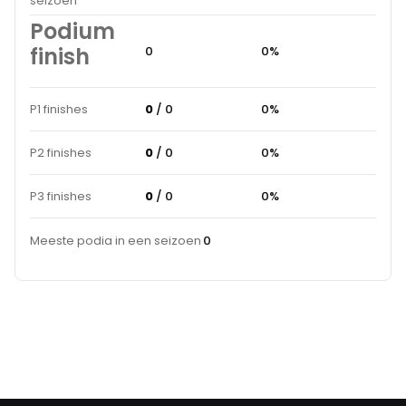
seizoen
Podium
finish
0
0%
P1 finishes
0
/ 0
0%
P2 finishes
0
/ 0
0%
P3 finishes
0
/ 0
0%
Meeste podia in een seizoen
0