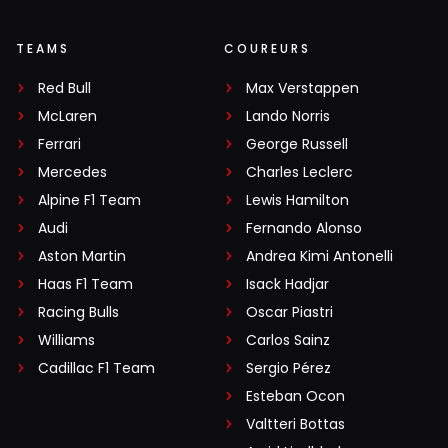
TEAMS
COUREURS
Red Bull
Max Verstappen
McLaren
Lando Norris
Ferrari
George Russell
Mercedes
Charles Leclerc
Alpine F1 Team
Lewis Hamilton
Audi
Fernando Alonso
Aston Martin
Andrea Kimi Antonelli
Haas F1 Team
Isack Hadjar
Racing Bulls
Oscar Piastri
Williams
Carlos Sainz
Cadillac F1 Team
Sergio Pérez
Esteban Ocon
Valtteri Bottas