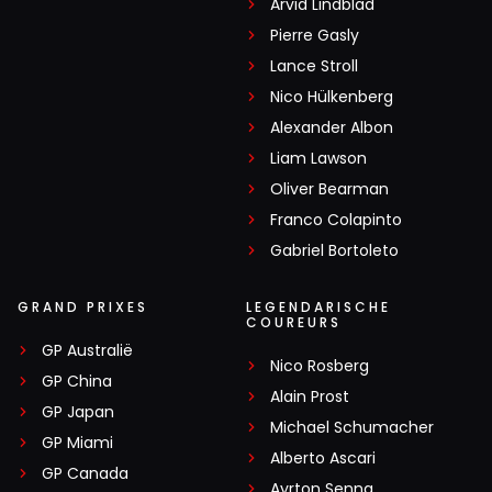
Arvid Lindblad
Pierre Gasly
Lance Stroll
Nico Hülkenberg
Alexander Albon
Liam Lawson
Oliver Bearman
Franco Colapinto
Gabriel Bortoleto
GRAND PRIXES
LEGENDARISCHE
COUREURS
GP Australië
Nico Rosberg
GP China
Alain Prost
GP Japan
Michael Schumacher
GP Miami
Alberto Ascari
GP Canada
Ayrton Senna