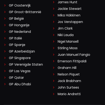
James Hunt
GP Oostenrijk
Jackie Stewart
GP Groot-Brittannië
Mika Häkkinen
GP België
Jos Verstappen
GP Hongarije
Jim Clark
GP Nederland
Niki Lauda
GP Italië
Nigel Mansell
GP Spanje
Stirling Moss
GP Azerbeidzjan
Juan Manuel Fangio
GP Singapore
Emerson Fittipaldi
GP Verenigde Staten
Graham Hill
GP Las Vegas
Nelson Piquet
GP Qatar
Jack Brabham
GP Abu Dhabi
John Surtees
Mario Andretti