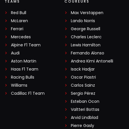
TEAMS
COUREURS
Red Bull
Max Verstappen
McLaren
Lando Norris
Ferrari
George Russell
Mercedes
Charles Leclerc
Alpine F1 Team
Lewis Hamilton
Audi
Fernando Alonso
Aston Martin
Andrea Kimi Antonelli
Haas F1 Team
Isack Hadjar
Racing Bulls
Oscar Piastri
Williams
Carlos Sainz
Cadillac F1 Team
Sergio Pérez
Esteban Ocon
Valtteri Bottas
Arvid Lindblad
Pierre Gasly