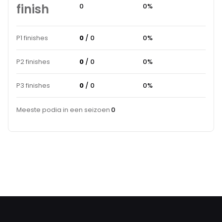
finish
0
0%
P1 finishes
0
/ 0
0%
P2 finishes
0
/ 0
0%
P3 finishes
0
/ 0
0%
Meeste podia in een seizoen
0