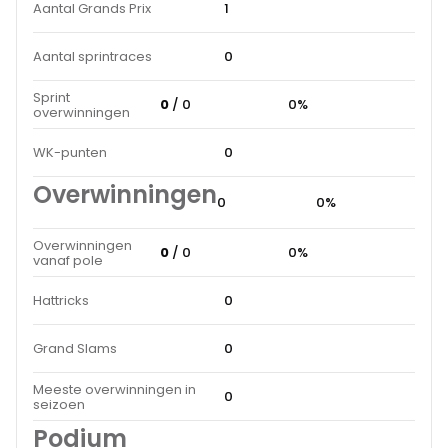
Aantal Grands Prix
1
Aantal sprintraces
0
Sprint
0
/ 0
0%
overwinningen
WK-punten
0
Overwinningen
0
0%
Overwinningen
0
/ 0
0%
vanaf pole
Hattricks
0
Grand Slams
0
Meeste overwinningen in
0
seizoen
Podium