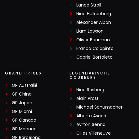
Lance Stroll
Nico Hülkenberg
Alexander Albon
Liam Lawson
Oliver Bearman
Franco Colapinto
Gabriel Bortoleto
GRAND PRIXES
LEGENDARISCHE
COUREURS
GP Australië
Nico Rosberg
GP China
Alain Prost
GP Japan
Michael Schumacher
GP Miami
Alberto Ascari
GP Canada
Ayrton Senna
GP Monaco
Gilles Villeneuve
GP Barcelona