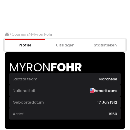
Coureurs
Myron Fohr
Profiel
Uitslagen
Statistieken
MYRON
FOHR
Laatste team
Marchese
Nationaliteit
Amerikaans
Geboortedatum
17 Jun 1912
Actief
1950