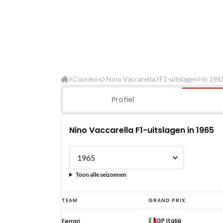
Coureurs
Nino Vaccarella
F1-uitslagen
In 196
Profiel
Nino Vaccarella F1-uitslagen in 1965
Toon alle seizoenen
Nino
TEAM
GRAND PRIX
Vaccarella
GP Italië
Ferrari