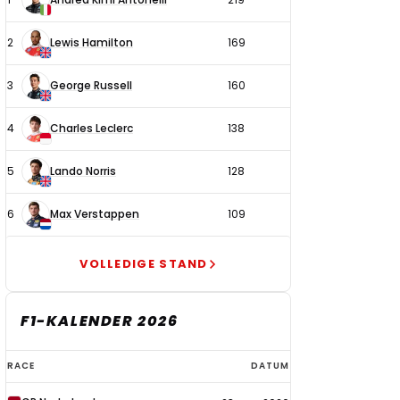
coureurs
2
Lewis Hamilton
169
3
George Russell
160
4
Charles Leclerc
138
5
Lando Norris
128
6
Max Verstappen
109
VOLLEDIGE STAND
F1-KALENDER 2026
F1-
RACE
DATUM
kalender