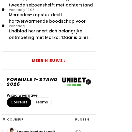
tweede seizoenshelft met achterstand
Vandaag, 12:05
Mercedes-kopstuk deelt
hartverwarmende boodschap voor
Vandaag, 11:15
overstap naar Red Bull
Lindblad herinnert zich belangrijke
ontmoeting met Marko: "Daar is alles
echt begonnen"
MEER NIEUWS
FORMULE 1-STAND
2026
Wijzig weergave
Coureurs
Teams
Top
#
COUREUR
PUNTEN
6
1
Andrea Kimi Antonelli
219