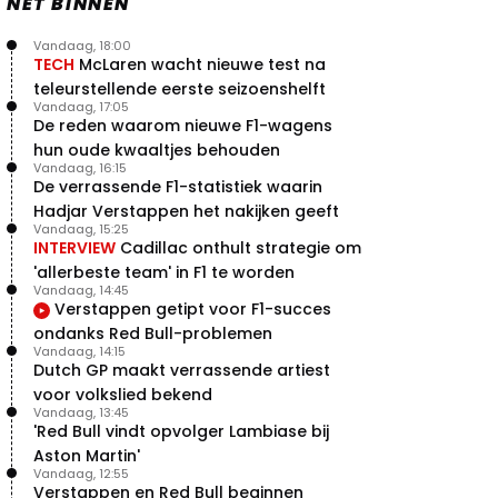
NET BINNEN
Vandaag, 18:00
TECH
McLaren wacht nieuwe test na
teleurstellende eerste seizoenshelft
Vandaag, 17:05
De reden waarom nieuwe F1-wagens
hun oude kwaaltjes behouden
Vandaag, 16:15
De verrassende F1-statistiek waarin
Hadjar Verstappen het nakijken geeft
Vandaag, 15:25
INTERVIEW
Cadillac onthult strategie om
'allerbeste team' in F1 te worden
Vandaag, 14:45
Verstappen getipt voor F1-succes
ondanks Red Bull-problemen
Vandaag, 14:15
Dutch GP maakt verrassende artiest
voor volkslied bekend
Vandaag, 13:45
'Red Bull vindt opvolger Lambiase bij
Aston Martin'
Vandaag, 12:55
Verstappen en Red Bull beginnen