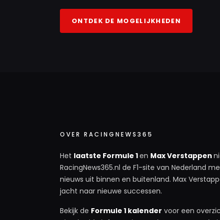
ONTDEK DE MOGELIJKHEDEN
OVER RACINGNEWS365
Het
laatste Formule 1
en
Max Verstappen
n
RacingNews365.nl de F1-site van Nederland met
nieuws uit binnen en buitenland. Max Verstappe
jacht naar nieuwe successen.
Bekijk de
Formule 1 kalender
voor een overzic