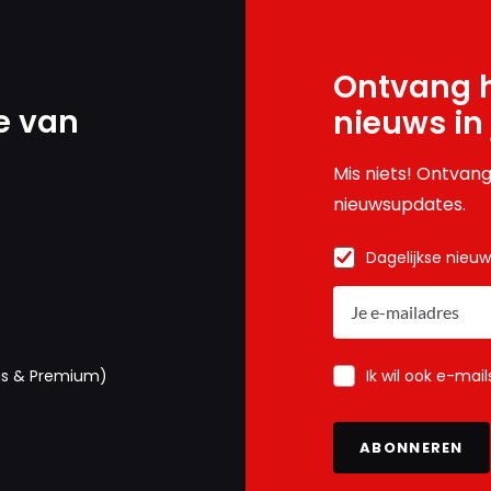
Ontvang h
e van
nieuws in
Mis niets! Ontvang
nieuwsupdates.
Dagelijkse nieu
Ik wil ook e-mai
us & Premium)
ABONNEREN