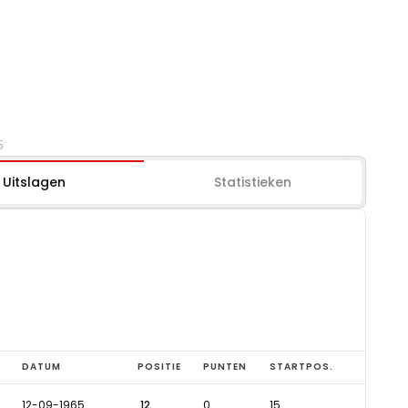
5
Uitslagen
Statistieken
DATUM
POSITIE
PUNTEN
STARTPOS.
12-09-1965
12
0
15