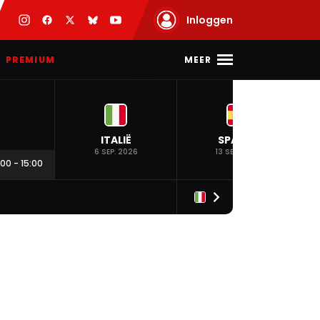
Inloggen
MEER
PREMIUM
ITALIË
SPANJE
6 SEP. 2026
13 SEP. 2026
:00
-
15:00