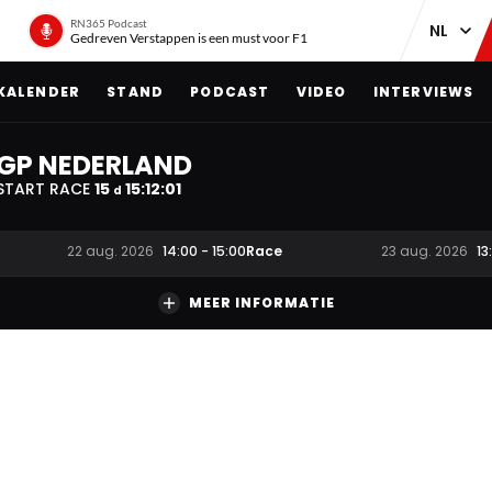
RN365 Podcast
Gedreven Verstappen is een must voor F1
KALENDER
STAND
PODCAST
VIDEO
INTERVIEWS
GP NEDERLAND
START RACE
15
15
:
12
:
00
d
Race
22 aug. 2026
14:00
-
15:00
23 aug. 2026
13
MEER INFORMATIE