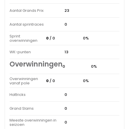
Aantal Grands Prix
23
Aantal sprintraces
0
Sprint
0
/ 0
0%
overwinningen
WK-punten
13
Overwinningen
0
0%
Overwinningen
0
/ 0
0%
vanaf pole
Hattricks
0
Grand Slams
0
Meeste overwinningen in
0
seizoen