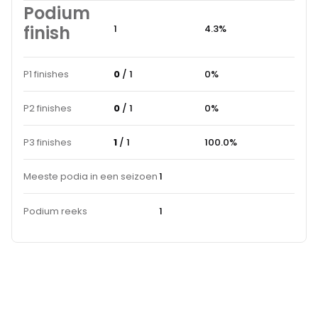
Podium
finish
1
4.3%
P1 finishes
0
/ 1
0%
P2 finishes
0
/ 1
0%
P3 finishes
1
/ 1
100.0%
Meeste podia in een seizoen
1
Podium reeks
1