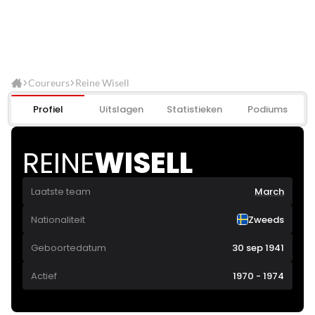
Coureurs
Reine Wisell
Profiel
Uitslagen
Statistieken
Podiums
REINE
WISELL
Laatste team
March
Nationaliteit
Zweeds
Geboortedatum
30 sep 1941
Actief
1970 - 1974