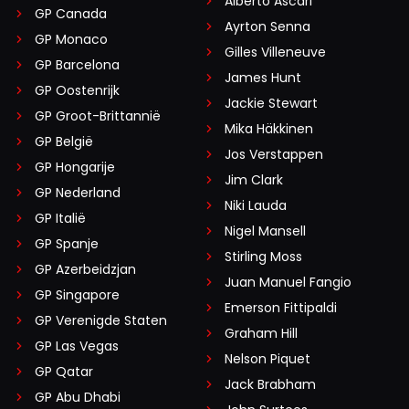
Alberto Ascari
GP Canada
Ayrton Senna
GP Monaco
Gilles Villeneuve
GP Barcelona
James Hunt
GP Oostenrijk
Jackie Stewart
GP Groot-Brittannië
Mika Häkkinen
GP België
Jos Verstappen
GP Hongarije
Jim Clark
GP Nederland
Niki Lauda
GP Italië
Nigel Mansell
GP Spanje
Stirling Moss
GP Azerbeidzjan
Juan Manuel Fangio
GP Singapore
Emerson Fittipaldi
GP Verenigde Staten
Graham Hill
GP Las Vegas
Nelson Piquet
GP Qatar
Jack Brabham
GP Abu Dhabi