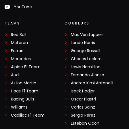
YouTube
TEAMS
COUREURS
Red Bull
Max Verstappen
McLaren
Lando Norris
Ferrari
George Russell
Mercedes
Charles Leclerc
Alpine F1 Team
Lewis Hamilton
Audi
Fernando Alonso
Aston Martin
Andrea Kimi Antonelli
Haas F1 Team
Isack Hadjar
Racing Bulls
Oscar Piastri
Williams
Carlos Sainz
Cadillac F1 Team
Sergio Pérez
Esteban Ocon