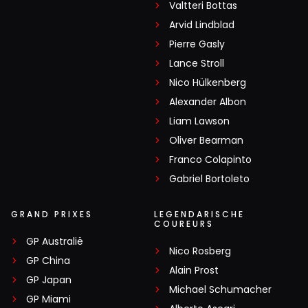
Valtteri Bottas
Arvid Lindblad
Pierre Gasly
Lance Stroll
Nico Hülkenberg
Alexander Albon
Liam Lawson
Oliver Bearman
Franco Colapinto
Gabriel Bortoleto
GRAND PRIXES
LEGENDARISCHE
COUREURS
GP Australië
Nico Rosberg
GP China
Alain Prost
GP Japan
Michael Schumacher
GP Miami