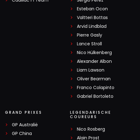
Cadillac F1 Team
Sergio Pérez
Esteban Ocon
Valtteri Bottas
Arvid Lindblad
Pierre Gasly
Lance Stroll
Nico Hülkenberg
Alexander Albon
Liam Lawson
Oliver Bearman
Franco Colapinto
Gabriel Bortoleto
GRAND PRIXES
LEGENDARISCHE
COUREURS
GP Australië
Nico Rosberg
GP China
Alain Prost