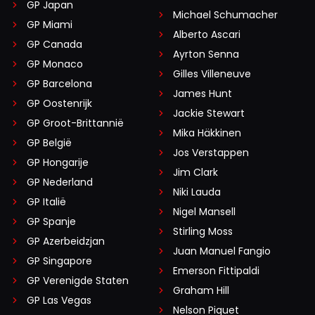
GP Japan
Michael Schumacher
GP Miami
Alberto Ascari
GP Canada
Ayrton Senna
GP Monaco
Gilles Villeneuve
GP Barcelona
James Hunt
GP Oostenrijk
Jackie Stewart
GP Groot-Brittannië
Mika Häkkinen
GP België
Jos Verstappen
GP Hongarije
Jim Clark
GP Nederland
Niki Lauda
GP Italië
Nigel Mansell
GP Spanje
Stirling Moss
GP Azerbeidzjan
Juan Manuel Fangio
GP Singapore
Emerson Fittipaldi
GP Verenigde Staten
Graham Hill
GP Las Vegas
Nelson Piquet