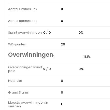
Aantal Grands Prix
9
Aantal sprintraces
0
Sprint overwinningen
0
/ 0
0%
WK-punten
20
Overwinningen
1
11.1%
Overwinningen vanaf
0
/ 0
0%
pole
Hattricks
0
Grand Slams
0
Meeste overwinningen in
1
seizoen