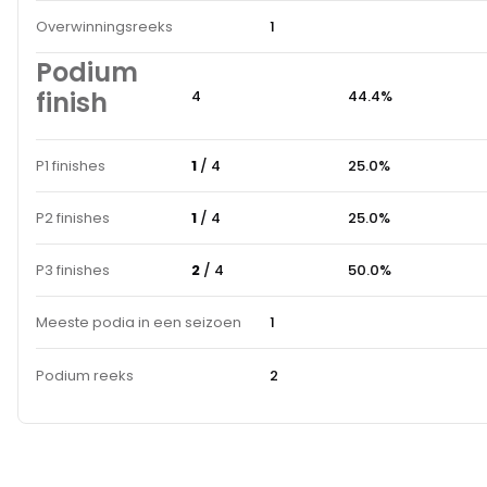
Overwinningsreeks
1
Podium
finish
4
44.4%
P1 finishes
1
/ 4
25.0%
P2 finishes
1
/ 4
25.0%
P3 finishes
2
/ 4
50.0%
Meeste podia in een seizoen
1
Podium reeks
2