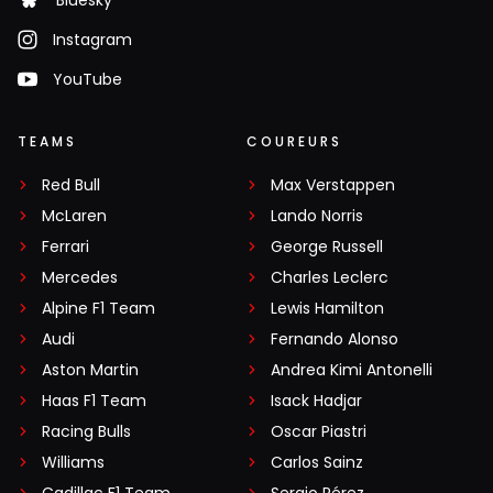
Bluesky
Instagram
YouTube
TEAMS
COUREURS
Red Bull
Max Verstappen
McLaren
Lando Norris
Ferrari
George Russell
Mercedes
Charles Leclerc
Alpine F1 Team
Lewis Hamilton
Audi
Fernando Alonso
Aston Martin
Andrea Kimi Antonelli
Haas F1 Team
Isack Hadjar
Racing Bulls
Oscar Piastri
Williams
Carlos Sainz