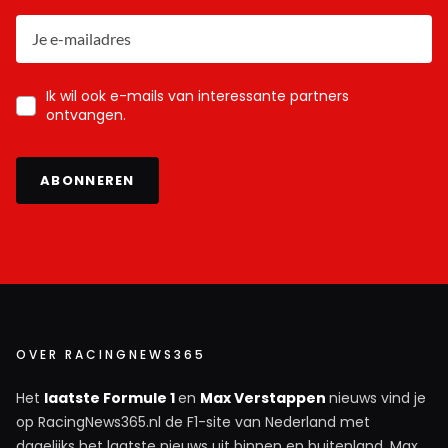
Ik wil ook e-mails van interessante partners
ontvangen.
ABONNEREN
OVER RACINGNEWS365
Het
laatste Formule 1
en
Max Verstappen
nieuws vind je
op RacingNews365.nl de F1-site van Nederland met
dagelijks het laatste nieuws uit binnen en buitenland. Max