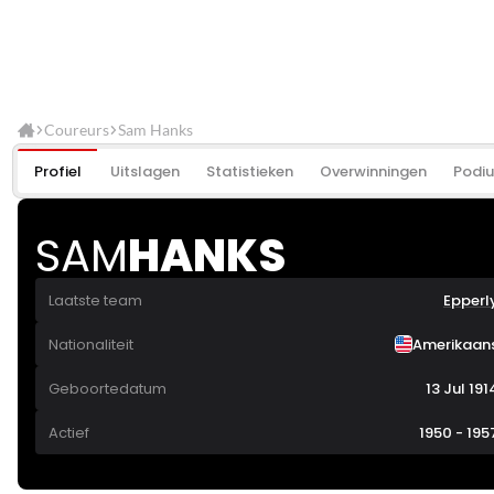
Coureurs
Sam Hanks
Profiel
Uitslagen
Statistieken
Overwinningen
Podi
SAM
HANKS
Laatste team
Epperl
Nationaliteit
Amerikaan
Geboortedatum
13 Jul 191
Actief
1950 - 195