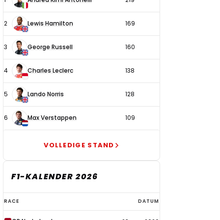
coureurs
2
Lewis Hamilton
169
3
George Russell
160
4
Charles Leclerc
138
5
Lando Norris
128
6
Max Verstappen
109
VOLLEDIGE STAND
F1-KALENDER 2026
F1-
RACE
DATUM
kalender