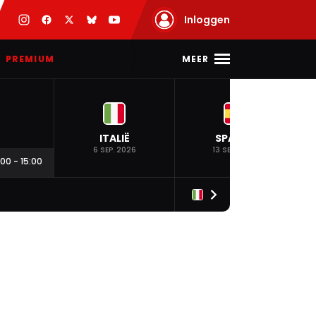
Inloggen
MEER
PREMIUM
ITALIË
SPANJE
6 SEP. 2026
13 SEP. 2026
:00
-
15:00