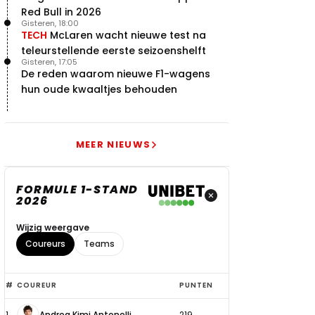
Red Bull in 2026
Gisteren, 18:00
TECH
McLaren wacht nieuwe test na
teleurstellende eerste seizoenshelft
Gisteren, 17:05
De reden waarom nieuwe F1-wagens
hun oude kwaaltjes behouden
MEER NIEUWS
FORMULE 1-STAND
2026
Wijzig weergave
Coureurs
Teams
Top
#
COUREUR
PUNTEN
6
1
Andrea Kimi Antonelli
219