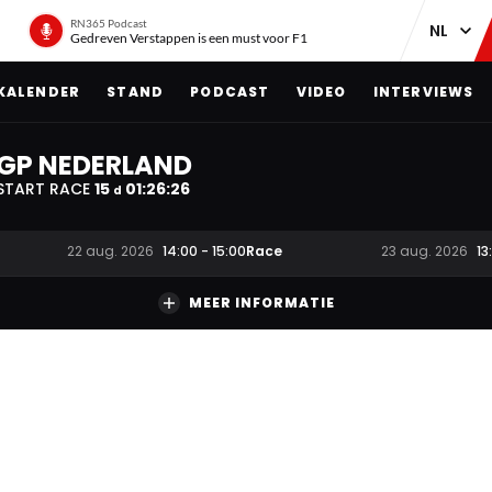
RN365 Podcast
Gedreven Verstappen is een must voor F1
KALENDER
STAND
PODCAST
VIDEO
INTERVIEWS
GP NEDERLAND
START RACE
15
01
:
26
:
25
d
Race
22 aug. 2026
14:00
-
15:00
23 aug. 2026
13
MEER INFORMATIE