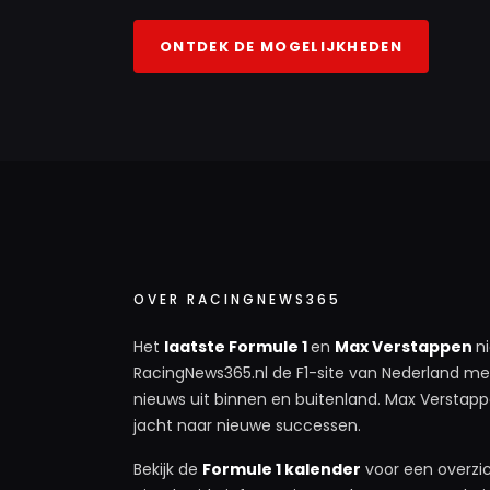
ONTDEK DE MOGELIJKHEDEN
OVER RACINGNEWS365
Het
laatste Formule 1
en
Max Verstappen
n
RacingNews365.nl de F1-site van Nederland met
nieuws uit binnen en buitenland. Max Verstappe
jacht naar nieuwe successen.
Bekijk de
Formule 1 kalender
voor een overzic