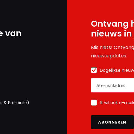
Ontvang h
e van
nieuws in
Mis niets! Ontvang
nieuwsupdates.
Dagelijkse nieu
Ik wil ook e-mai
us & Premium)
ABONNEREN