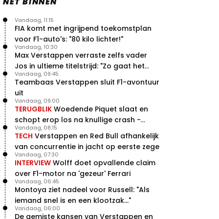
NET BINNEN
Vandaag, 11:15
FIA komt met ingrijpend toekomstplan
voor F1-auto's: "80 kilo lichter!"
Vandaag, 10:30
Max Verstappen verraste zelfs vader
Jos in ultieme titelstrijd: "Zo gaat het
Vandaag, 09:45
altijd!"
Teambaas Verstappen sluit F1-avontuur
uit
Vandaag, 09:00
TERUGBLIK
Woedende Piquet slaat en
schopt erop los na knullige crash -
Vandaag, 08:15
terugblik
TECH
Verstappen en Red Bull afhankelijk
van concurrentie in jacht op eerste zege
Vandaag, 07:30
INTERVIEW
Wolff doet opvallende claim
over F1-motor na 'gezeur' Ferrari
Vandaag, 06:45
Montoya ziet nadeel voor Russell: "Als
iemand snel is en een klootzak..."
Vandaag, 06:00
De gemiste kansen van Verstappen en