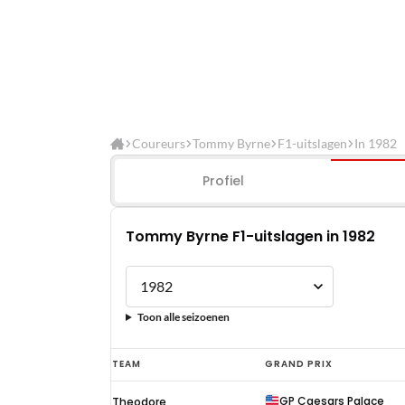
Coureurs
Tommy Byrne
F1-uitslagen
In 1982
Profiel
Tommy Byrne F1-uitslagen in 1982
Toon alle seizoenen
Tommy
TEAM
GRAND PRIX
Byrne
GP Caesars Palace
Theodore