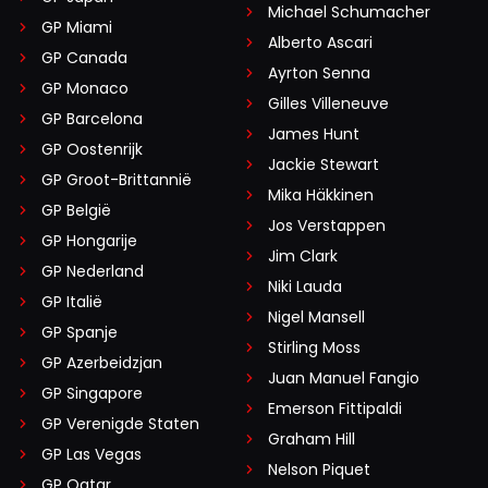
Michael Schumacher
GP Miami
Alberto Ascari
GP Canada
Ayrton Senna
GP Monaco
Gilles Villeneuve
GP Barcelona
James Hunt
GP Oostenrijk
Jackie Stewart
GP Groot-Brittannië
Mika Häkkinen
GP België
Jos Verstappen
GP Hongarije
Jim Clark
GP Nederland
Niki Lauda
GP Italië
Nigel Mansell
GP Spanje
Stirling Moss
GP Azerbeidzjan
Juan Manuel Fangio
GP Singapore
Emerson Fittipaldi
GP Verenigde Staten
Graham Hill
GP Las Vegas
Nelson Piquet
GP Qatar