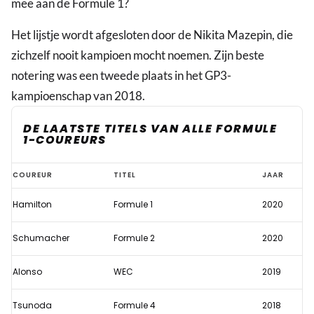
mee aan de Formule 1?
Het lijstje wordt afgesloten door de Nikita Mazepin, die
zichzelf nooit kampioen mocht noemen. Zijn beste
notering was een tweede plaats in het GP3-
kampioenschap van 2018.
DE LAATSTE TITELS VAN ALLE FORMULE
1-COUREURS
De
COUREUR
TITEL
JAAR
laatste
Hamilton
Formule 1
2020
(wereld)titels
van
Schumacher
Formule 2
2020
alle
F1-
Alonso
WEC
2019
coureurs:
Tsunoda
Formule 4
2018
Verstappen