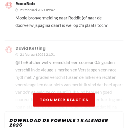
RaceBob
21 februari 2021 09:47
Mooie bronvermelding naar Reddit (of naar de
doorverwijspagina daar) is wel op z'n plaats toch?
David Ketting
21 februari 2021 21:51
@TheButcher wel vreemd dat een coureur 0.5 graden
verschil in de vleugels merken en Verstappen een race
rijdt met 7 graden verschil tussen de linker en rechter
voorvleugel en daar niets van merkt ik vind dat heel apart
van zo'n geweldige coureur🤦‍♂️. Ik vind hem een goed
coureur hoor maar ook een coureur die buiten karting om
TOON MEER REACTIES
nog niets gepresteerd heeft. Ik denk ook niet dat hij na
Hamilton de 1e wereldkampioen wordt
DOWNLOAD DE FORMULE 1 KALENDER
2026