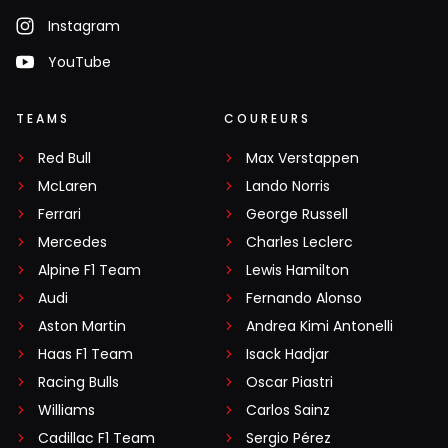
Instagram
YouTube
TEAMS
COUREURS
Red Bull
Max Verstappen
McLaren
Lando Norris
Ferrari
George Russell
Mercedes
Charles Leclerc
Alpine F1 Team
Lewis Hamilton
Audi
Fernando Alonso
Aston Martin
Andrea Kimi Antonelli
Haas F1 Team
Isack Hadjar
Racing Bulls
Oscar Piastri
Williams
Carlos Sainz
Cadillac F1 Team
Sergio Pérez