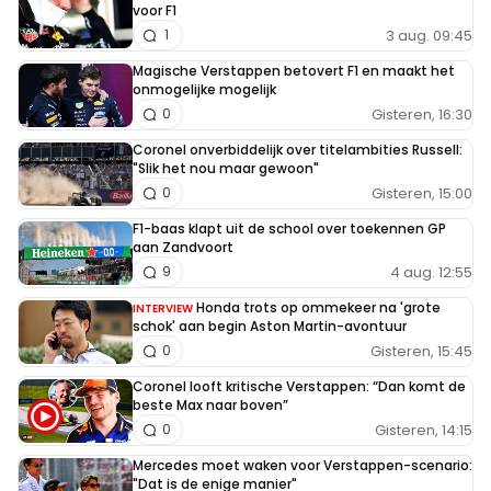
voor F1
3 aug. 09:45
1
Magische Verstappen betovert F1 en maakt het
onmogelijke mogelijk
Gisteren, 16:30
0
Coronel onverbiddelijk over titelambities Russell:
"Slik het nou maar gewoon"
Gisteren, 15:00
0
F1-baas klapt uit de school over toekennen GP
aan Zandvoort
4 aug. 12:55
9
Honda trots op ommekeer na 'grote
INTERVIEW
schok' aan begin Aston Martin-avontuur
Gisteren, 15:45
0
Coronel looft kritische Verstappen: “Dan komt de
beste Max naar boven”
Gisteren, 14:15
0
Mercedes moet waken voor Verstappen-scenario:
"Dat is de enige manier"