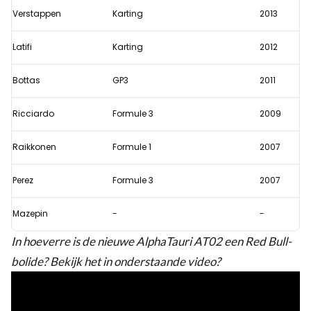
Verstappen
Karting
2013
Latifi
Karting
2012
Bottas
GP3
2011
Ricciardo
Formule 3
2009
Raikkonen
Formule 1
2007
Perez
Formule 3
2007
Mazepin
-
-
In hoeverre is de nieuwe AlphaTauri AT02 een Red Bull-
bolide? Bekijk het in onderstaande video?