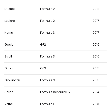
staat
Russell
Formule 2
2018
al
een
Leclerc
Formule 2
2017
tijdje
droog
Norris
Formule 3
2017
Gasly
GP2
2016
Stroll
Formule 3
2016
Ocon
GP3
2015
Giovinazzi
Formule 3
2015
Sainz
Formule Renault 3.5
2014
Vettel
Formule 1
2013