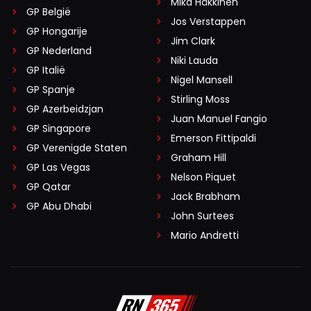
Mika Häkkinen
GP België
Jos Verstappen
GP Hongarije
Jim Clark
GP Nederland
Niki Lauda
GP Italië
Nigel Mansell
GP Spanje
Stirling Moss
GP Azerbeidzjan
Juan Manuel Fangio
GP Singapore
Emerson Fittipaldi
GP Verenigde Staten
Graham Hill
GP Las Vegas
Nelson Piquet
GP Qatar
Jack Brabham
GP Abu Dhabi
John Surtees
Mario Andretti