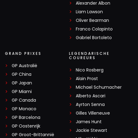
Alexander Albon
Liam Lawson
Oliver Bearman
Franco Colapinto
Gabriel Bortoleto
GRAND PRIXES
LEGENDARISCHE
COUREURS
GP Australië
Nico Rosberg
GP China
Alain Prost
GP Japan
Michael Schumacher
GP Miami
Alberto Ascari
GP Canada
Ayrton Senna
GP Monaco
Gilles Villeneuve
GP Barcelona
James Hunt
GP Oostenrijk
Jackie Stewart
GP Groot-Brittannië