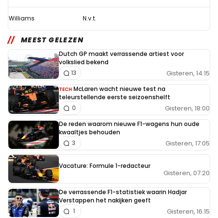
Williams
N.v.t.
MEEST GELEZEN
Dutch GP maakt verrassende artiest voor
volkslied bekend
Gisteren, 14:15
13
McLaren wacht nieuwe test na
TECH
teleurstellende eerste seizoenshelft
Gisteren, 18:00
0
De reden waarom nieuwe F1-wagens hun oude
kwaaltjes behouden
Gisteren, 17:05
3
Vacature: Formule 1-redacteur
Gisteren, 07:20
De verrassende F1-statistiek waarin Hadjar
Verstappen het nakijken geeft
Gisteren, 16:15
1