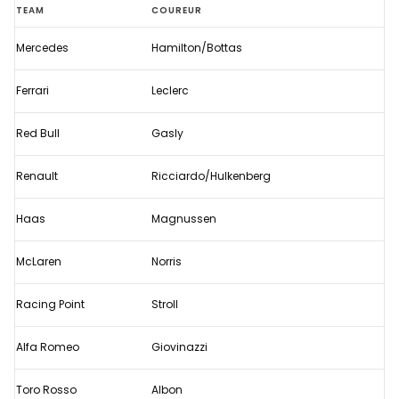
Deze
TEAM
COUREUR
coureurs
Mercedes
Hamilton/Bottas
komen
vandaag
Ferrari
Leclerc
in
actie
Red Bull
Gasly
tijdens
Renault
Ricciardo/Hulkenberg
de
wintertest
Haas
Magnussen
McLaren
Norris
Racing Point
Stroll
Alfa Romeo
Giovinazzi
Toro Rosso
Albon