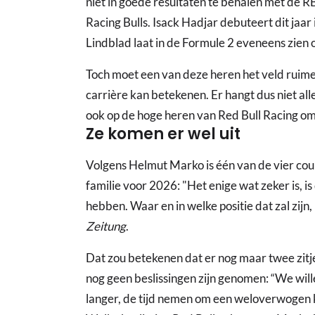
niet in goede resultaten te behalen met de RB2
Racing Bulls. Isack Hadjar debuteert dit jaar
Lindblad laat in de Formule 2 eveneens zien 
Toch moet een van deze heren het veld ruime
carrière kan betekenen. Er hangt dus niet all
ook op de hoge heren van Red Bull Racing om
Ze komen er wel uit
Volgens Helmut Marko is één van de vier cour
familie voor 2026: "Het enige wat zeker is, 
hebben. Waar en in welke positie dat zal zijn,
Zeitung
.
Dat zou betekenen dat er nog maar twee zitje
nog geen beslissingen zijn genomen: “We will
langer, de tijd nemen om een weloverwogen k