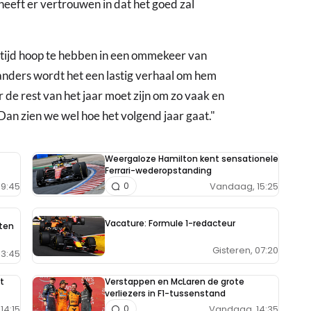
eeft er vertrouwen in dat het goed zal
altijd hoop te hebben in een ommekeer van
anders wordt het een lastig verhaal om hem
or de rest van het jaar moet zijn om zo vaak en
 Dan zien we wel hoe het volgend jaar gaat."
Weergaloze Hamilton kent sensationele
Ferrari-wederopstanding
9:45
Vandaag, 15:25
0
Vacature: Formule 1-redacteur
aten
Gisteren, 07:20
13:45
t
Verstappen en McLaren de grote
verliezers in F1-tussenstand
14:15
Vandaag, 14:35
0