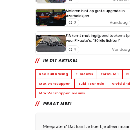
McLaren hint op grote upgrade in
Azerbeidzjan
Vandaag, 
0
FIA komt met ingrijpend toekomstp
voor F1-auto's: "80 kilo lichter!"
Vandaag, 
4
IN DIT ARTIKEL
Red Bull Racing
F1 nieuws
Formule 1
F
Max Verstappen
Yuki Tsunoda
Arvid Lin
Max Verstappen nieuws
PRAAT MEE!
Meepraten? Dat kan! Je hoeft je alleen maa