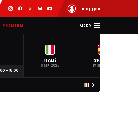
Inloggen
MEER
PREMIUM
ITALIË
SPANJE
6 SEP. 2026
13 SEP. 2026
:00
-
15:00