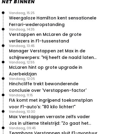
NET BINNEN
Vandaag, 15:25
Weergaloze Hamilton kent sensationele
Ferrari-wederopstanding
Vandaag, 14:35
Verstappen en McLaren de grote
verliezers in F1-tussenstand
Vandaag, 13:45
Manager Verstappen zet Max in de
schijnwerpers: "Hij heeft de naald laten
Vandaag, 12:55
bewegen"
McLaren hint op grote upgrade in
Azerbeidzjan
Vandaag, 12:05
Hinchcliffe trekt bewonderende
conclusie over 'Verstappen-factor'
Vandaag, 11:15
FIA komt met ingrijpend toekomstplan
voor F1-auto's: "80 kilo lichter!"
Vandaag, 10:30
Max Verstappen verraste zelfs vader
Jos in ultieme titelstrijd: "Zo gaat het
Vandaag, 09:45
altijd!"
Teambaas Verstappen sluit F1-avontuur