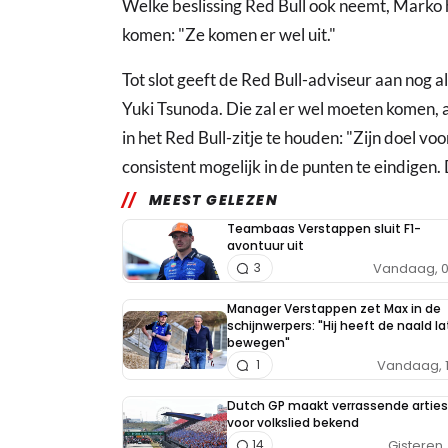
Welke beslissing Red Bull ook neemt, Marko h
komen: "Ze komen er wel uit."
Tot slot geeft de Red Bull-adviseur aan nog 
Yuki Tsunoda. Die zal er wel moeten komen, 
in het Red Bull-zitje te houden: "Zijn doel vo
consistent mogelijk in de punten te eindigen.
MEEST GELEZEN
Teambaas Verstappen sluit F1-
avontuur uit
Vandaag, 0
3
Manager Verstappen zet Max in de
schijnwerpers: "Hij heeft de naald l
bewegen"
Vandaag, 
1
Dutch GP maakt verrassende arties
voor volkslied bekend
Gisteren, 
14