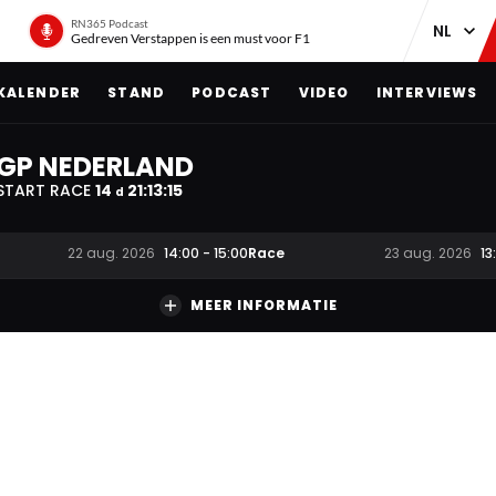
RN365 Podcast
Gedreven Verstappen is een must voor F1
KALENDER
STAND
PODCAST
VIDEO
INTERVIEWS
GP NEDERLAND
START RACE
14
21
:
13
:
14
d
Race
22 aug. 2026
14:00
-
15:00
23 aug. 2026
13
MEER INFORMATIE