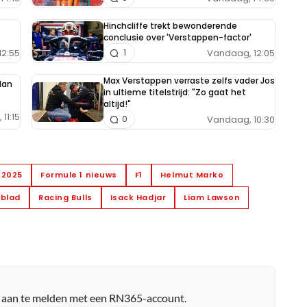
Hinchcliffe trekt bewonderende
conclusie over 'Verstappen-factor'
12:55
Vandaag, 12:05
1
Max Verstappen verraste zelfs vader Jos
lan
in ultieme titelstrijd: "Zo gaat het
altijd!"
11:15
Vandaag, 10:30
0
1 2025
Formule 1 nieuws
F1
Helmut Marko
dblad
Racing Bulls
Isack Hadjar
Liam Lawson
r aan te melden met een RN365-account.