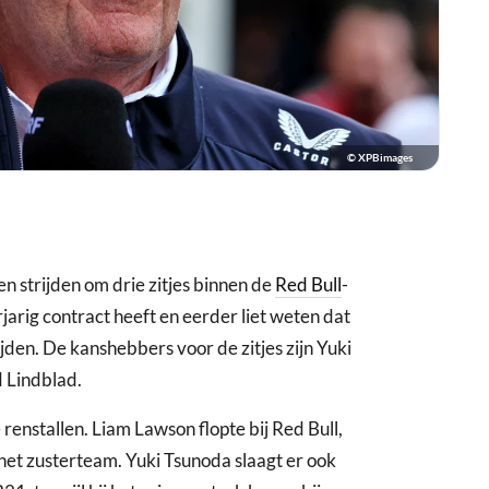
© XPBimages
ten strijden om drie zitjes binnen de
Red Bull
-
arig contract heeft en eerder liet weten dat
rijden. De kanshebbers voor de zitjes zijn Yuki
 Lindblad.
 renstallen. Liam Lawson flopte bij Red Bull,
 het zusterteam. Yuki Tsunoda slaagt er ook