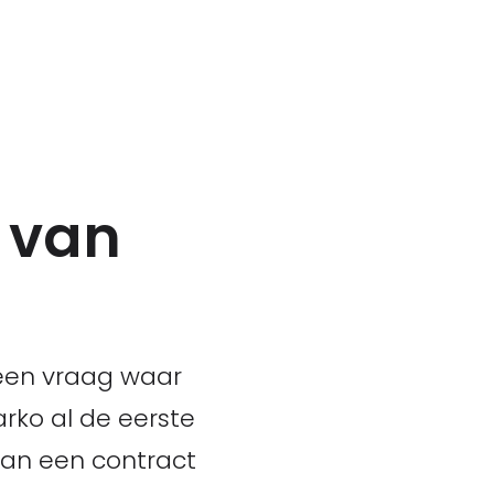
r van
s een vraag waar
rko al de eerste
van een contract