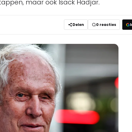
stappen, maar ook Isack Hadjar.
Delen
0
reacties
I