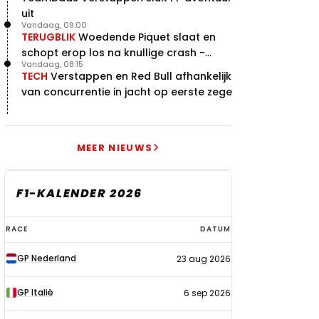
uit
Vandaag, 09:00
TERUGBLIK
Woedende Piquet slaat en
schopt erop los na knullige crash -
Vandaag, 08:15
terugblik
TECH
Verstappen en Red Bull afhankelijk
van concurrentie in jacht op eerste zege
MEER NIEUWS
F1-KALENDER 2026
F1-
RACE
DATUM
kalender
GP Nederland
23 aug 2026
2026
GP Italië
6 sep 2026