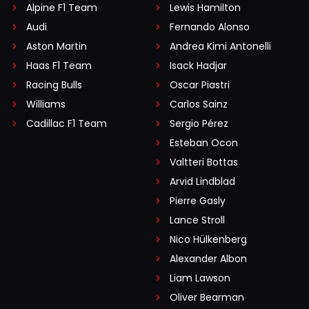
Alpine F1 Team
Lewis Hamilton
Audi
Fernando Alonso
Aston Martin
Andrea Kimi Antonelli
Haas F1 Team
Isack Hadjar
Racing Bulls
Oscar Piastri
Williams
Carlos Sainz
Cadillac F1 Team
Sergio Pérez
Esteban Ocon
Valtteri Bottas
Arvid Lindblad
Pierre Gasly
Lance Stroll
Nico Hülkenberg
Alexander Albon
Liam Lawson
Oliver Bearman