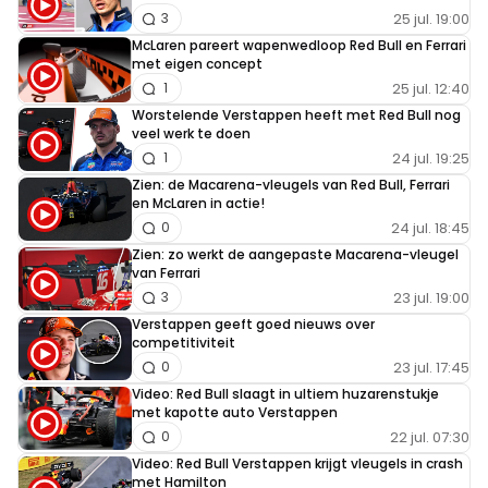
25 jul. 19:00
3
McLaren pareert wapenwedloop Red Bull en Ferrari
met eigen concept
25 jul. 12:40
1
Worstelende Verstappen heeft met Red Bull nog
veel werk te doen
24 jul. 19:25
1
Zien: de Macarena-vleugels van Red Bull, Ferrari
en McLaren in actie!
24 jul. 18:45
0
Zien: zo werkt de aangepaste Macarena-vleugel
van Ferrari
23 jul. 19:00
3
Verstappen geeft goed nieuws over
competitiviteit
23 jul. 17:45
0
Video: Red Bull slaagt in ultiem huzarenstukje
met kapotte auto Verstappen
22 jul. 07:30
0
Video: Red Bull Verstappen krijgt vleugels in crash
met Hamilton