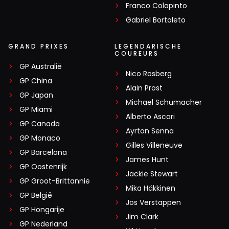
Franco Colapinto
Gabriel Bortoleto
GRAND PRIXES
LEGENDARISCHE
COUREURS
GP Australië
Nico Rosberg
GP China
Alain Prost
GP Japan
Michael Schumacher
GP Miami
Alberto Ascari
GP Canada
Ayrton Senna
GP Monaco
Gilles Villeneuve
GP Barcelona
James Hunt
GP Oostenrijk
Jackie Stewart
GP Groot-Brittannië
Mika Häkkinen
GP België
Jos Verstappen
GP Hongarije
Jim Clark
GP Nederland