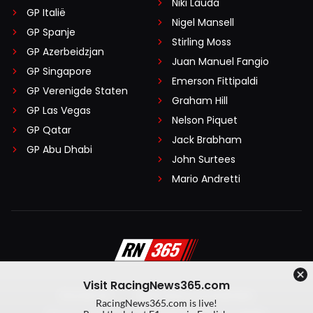
Niki Lauda
GP Italië
Nigel Mansell
GP Spanje
Stirling Moss
GP Azerbeidzjan
Juan Manuel Fangio
GP Singapore
Emerson Fittipaldi
GP Verenigde Staten
Graham Hill
GP Las Vegas
Nelson Piquet
GP Qatar
Jack Brabham
GP Abu Dhabi
John Surtees
Mario Andretti
Visit RacingNews365.com
Disclaimer
Algemene voorwaarden
RacingNews365.com is live!