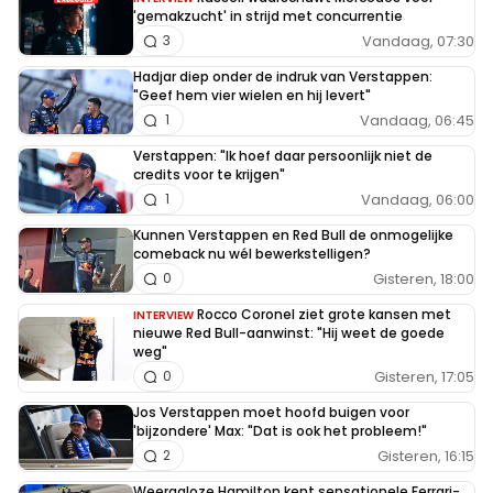
'gemakzucht' in strijd met concurrentie
Vandaag, 07:30
3
Hadjar diep onder de indruk van Verstappen:
"Geef hem vier wielen en hij levert"
Vandaag, 06:45
1
Verstappen: "Ik hoef daar persoonlijk niet de
credits voor te krijgen"
Vandaag, 06:00
1
Kunnen Verstappen en Red Bull de onmogelijke
comeback nu wél bewerkstelligen?
Gisteren, 18:00
0
Rocco Coronel ziet grote kansen met
INTERVIEW
nieuwe Red Bull-aanwinst: "Hij weet de goede
weg"
Gisteren, 17:05
0
Jos Verstappen moet hoofd buigen voor
'bijzondere' Max: "Dat is ook het probleem!"
Gisteren, 16:15
2
Weergaloze Hamilton kent sensationele Ferrari-