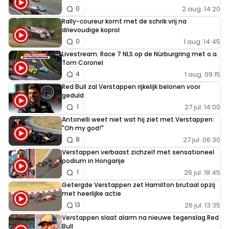
2 aug. 14:20
0
Rally-coureur komt met de schrik vrij na
drievoudige koprol
1 aug. 14:45
0
Livestream: Race 7 NLS op de Nürburgring met o.a.
Tom Coronel
1 aug. 09:15
4
Red Bull zal Verstappen rijkelijk belonen voor
geduld
27 jul. 14:00
1
Antonelli weet niet wat hij ziet met Verstappen:
"Oh my god!"
27 jul. 06:30
8
Verstappen verbaast zichzelf met sensationeel
podium in Hongarije
26 jul. 18:45
1
Getergde Verstappen zet Hamilton brutaal opzij
met heerlijke actie
26 jul. 13:35
13
Verstappen slaat alarm na nieuwe tegenslag Red
Bull