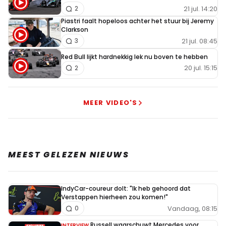
21 jul. 14:20
2
Piastri faalt hopeloos achter het stuur bij Jeremy
Clarkson
21 jul. 08:45
3
Red Bull lijkt hardnekkig lek nu boven te hebben
20 jul. 15:15
2
MEER VIDEO'S
MEEST GELEZEN NIEUWS
IndyCar-coureur dolt: "Ik heb gehoord dat
Verstappen hierheen zou komen!"
Vandaag, 08:15
0
Russell waarschuwt Mercedes voor
INTERVIEW