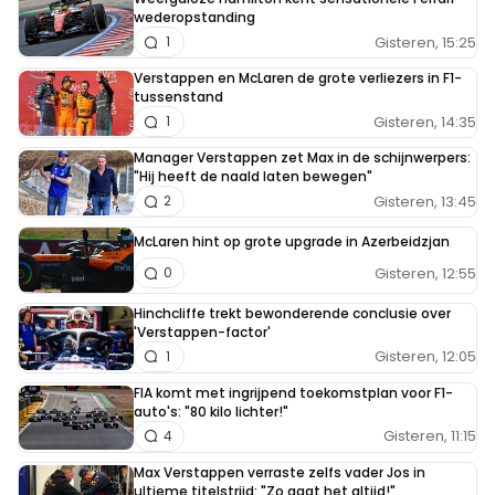
wederopstanding
Gisteren, 15:25
1
Verstappen en McLaren de grote verliezers in F1-
tussenstand
Gisteren, 14:35
1
Manager Verstappen zet Max in de schijnwerpers:
"Hij heeft de naald laten bewegen"
Gisteren, 13:45
2
McLaren hint op grote upgrade in Azerbeidzjan
Gisteren, 12:55
0
Hinchcliffe trekt bewonderende conclusie over
'Verstappen-factor'
Gisteren, 12:05
1
FIA komt met ingrijpend toekomstplan voor F1-
auto's: "80 kilo lichter!"
Gisteren, 11:15
4
Max Verstappen verraste zelfs vader Jos in
ultieme titelstrijd: "Zo gaat het altijd!"