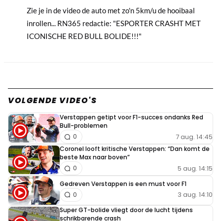
Zie je in de video de auto met zo'n 5km/u de hooibaal
inrollen... RN365 redactie: "ESPORTER CRASHT MET
ICONISCHE RED BULL BOLIDE!!!"
VOLGENDE VIDEO'S
Verstappen getipt voor F1-succes ondanks Red
Bull-problemen
7 aug. 14:45
0
Coronel looft kritische Verstappen: “Dan komt de
beste Max naar boven”
5 aug. 14:15
0
Gedreven Verstappen is een must voor F1
3 aug. 14:10
0
Super GT-bolide vliegt door de lucht tijdens
schrikbarende crash