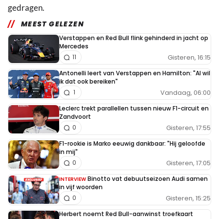
gedragen.
MEEST GELEZEN
Verstappen en Red Bull flink gehinderd in jacht op
Mercedes
Gisteren, 16:15
11
Antonelli leert van Verstappen en Hamilton: "Al wil
ik dat ook bereiken"
Vandaag, 06:00
1
Leclerc trekt parallellen tussen nieuw F1-circuit en
Zandvoort
Gisteren, 17:55
0
F1-rookie is Marko eeuwig dankbaar: "Hij geloofde
in mij"
Gisteren, 17:05
0
Binotto vat debuutseizoen Audi samen
INTERVIEW
in vijf woorden
Gisteren, 15:25
0
Herbert noemt Red Bull-aanwinst troefkaart