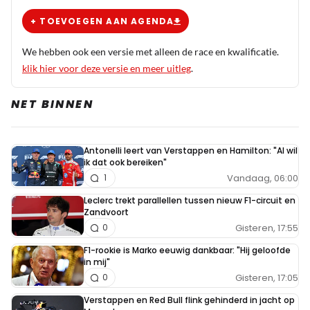
24/7 op RN je mislukken van je eigen leven te
+ TOEVOEGEN AAN AGENDA
projecteren op anderen. In een dichte auto wordt
het heel warm, in een monoposto valt ook dat
We hebben ook een versie met alleen de race en kwalificatie.
reuze mee. Maar ook dat weet jij met je
klik hier voor deze versie en meer uitleg
.
jarenlange ervaring als zuur mannetje natuurlijk
ook veel beter.🤣
NET BINNEN
Dit bericht is aangepast op:
14-10
Antonelli leert van Verstappen en Hamilton: "Al wil
ik dat ook bereiken"
TheRocketman
Vandaag, 06:00
1
14 oktober 2025 21:47
Leclerc trekt parallellen tussen nieuw F1-circuit en
😂ik wist dat je zou gaan reageren, hoe
Zandvoort
voorspelbaar! Eerst al van vier verschillende
Gisteren, 17:55
0
accounts dezelfde beledigingen, en nu ook al alle 4
F1-rookie is Marko eeuwig dankbaar: "Hij geloofde
een kart verleden… hoeveel toeval kan er bestaan,
in mij"
zaten jullie alle 4 in hetzelfde team toevallig? Maar
Gisteren, 17:05
0
hè jeany boy, deze 16 jarige vrouwelijke fruitvlieg
Verstappen en Red Bull flink gehinderd in jacht op