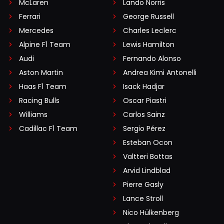
melden met een RN365-account.
McLaren
Lando Norris
Ferrari
George Russell
INLOGGEN
AANMELDEN
Mercedes
Charles Leclerc
Alpine F1 Team
Lewis Hamilton
Audi
Fernando Alonso
Aston Martin
Andrea Kimi Antonelli
Haas F1 Team
Isack Hadjar
Racing Bulls
Oscar Piastri
Williams
Carlos Sainz
Cadillac F1 Team
Sergio Pérez
Esteban Ocon
Valtteri Bottas
Arvid Lindblad
Pierre Gasly
Lance Stroll
Nico Hülkenberg