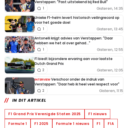
Verstappen: "Past uitstekend bij Red Bull"
Gisteren, 14:35
1
Unieke F1-helm levert historisch veilingrecord op
voor het goede doel
Gisteren, 13:45
1
Antonelli krijgt advies van Verstappen: "Daar
hebben we het al over gehad..."
Gisteren, 12:55
1
F1 biedt bijzondere ervaring aan voor laatste
Dutch Grand Prix
Gisteren, 12:05
2
Verschoor onder de indruk van
INTERVIEW
Verstappen: "Daar heb ik heel veel respect voor"
Gisteren, 11:15
2
IN DIT ARTIKEL
F1 Grand Prix Verenigde Staten 2025
F1 nieuws
Formule 1
F1 2025
Formule 1 nieuws
F1
FIA