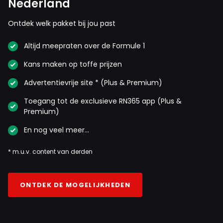
Nederland
B Klinky
15 oktober 2025 14:39
Ontdek welk pakket bij jou past
Zo voorspelbaar dat je, zoals gewoonlijk weer
met een bak onzin komt, alsof het iemand boeit
Altijd meepraten over de Formule 1
hoe jij jezelf voordoet in de ijdele hoop dat
Kans maken op toffe prijzen
iemand je ooit serieus zal nemen. Vandaar dat je
zoveel afkeur oproept. En ja 24/7 klopt, vorige
Advertentievrije site * (Plus & Premium)
week moest je nog om 3 uur in de nacht ageren.
Toegang tot de exclusieve RN365 app (Plus &
Premium)
TheRocketman
En nog veel meer…
16 oktober 2025 13:45
24/7 klopt niet hoor, s’nachts slaap ik, wellicht ben je
* m.u.v. content van derden
op het verkeerde been gezet door de 7 uur
tijdsverschil.
ONTDEK DE MOGELIJKHEDEN
Dit bericht is aangepast op:
16-10
TheRocketman