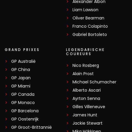
Alexander Albon
Liam Lawson
Oliver Bearman
Franco Colapinto
Gabriel Bortoleto
GRAND PRIXES
LEGENDARISCHE
COUREURS
GP Australië
Nico Rosberg
GP China
Alain Prost
GP Japan
Michael Schumacher
GP Miami
Alberto Ascari
GP Canada
Ayrton Senna
GP Monaco
Gilles Villeneuve
GP Barcelona
James Hunt
GP Oostenrijk
Jackie Stewart
GP Groot-Brittannië
Mika Häkkinen