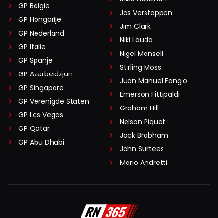
GP België
Jos Verstappen
GP Hongarije
Jim Clark
GP Nederland
Niki Lauda
GP Italië
Nigel Mansell
GP Spanje
Stirling Moss
GP Azerbeidzjan
Juan Manuel Fangio
GP Singapore
Emerson Fittipaldi
GP Verenigde Staten
Graham Hill
GP Las Vegas
Nelson Piquet
GP Qatar
Jack Brabham
GP Abu Dhabi
John Surtees
Mario Andretti