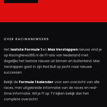
lkoster
14 oktober 2025 08:16
Een autogordel is ook alleen voor je eigen veiligheid. Toen
die werd ingevoerd waren er ook veel mensen op tegen.
OVER RACINGNEWS365
Nu is het heel normaal. En om het bij de F1 te houden, de
Halo kreeg ook veel kritiek bij de invoering. En ook die is
Het
laatste Formule 1
en
Max Verstappen
nieuws vind je
er voor de veiligheid van de coureur. En nu weten we dat
op RacingNews365.nl de F1-site van Nederland met
de Halo al meerdere levens heeft gered.
dagelijks het laatste nieuws uit binnen en buitenland. Max
Verstappen gaat in zijn Red Bull op jacht naar nieuwe
successen.
flac
Bekijk de
Formule 1 kalender
voor een overzicht van alle
14 oktober 2025 11:54
races, met uitgebreide informatie van de races en real-
Alsof het alleen maar om je zelf gaat ...? Het is ook
time informatie. Wil je F1 op TV kijken bekijk dan het
gewoon een veiligheidsmaatregel, dus keuze tussen
complete overzicht!
vestje of ballast is ridicuul. Eigenlijk snap ik het hele