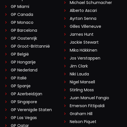
Michael Schumacher
GP Miami
Alberto Ascari
GP Canada
Ayrton Senna
GP Monaco
Gilles Villeneuve
GP Barcelona
James Hunt
GP Oostenrijk
Jackie Stewart
GP Groot-Brittannië
Mika Häkkinen
GP België
Jos Verstappen
GP Hongarije
Jim Clark
GP Nederland
Niki Lauda
GP Italië
Nigel Mansell
GP Spanje
Stirling Moss
GP Azerbeidzjan
Juan Manuel Fangio
GP Singapore
Emerson Fittipaldi
GP Verenigde Staten
Graham Hill
GP Las Vegas
Nelson Piquet
GP Qatar