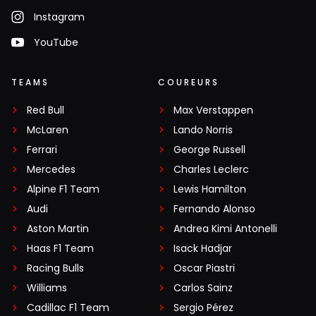
Instagram
YouTube
TEAMS
COUREURS
Red Bull
Max Verstappen
McLaren
Lando Norris
Ferrari
George Russell
Mercedes
Charles Leclerc
Alpine F1 Team
Lewis Hamilton
Audi
Fernando Alonso
Aston Martin
Andrea Kimi Antonelli
Haas F1 Team
Isack Hadjar
Racing Bulls
Oscar Piastri
Williams
Carlos Sainz
Cadillac F1 Team
Sergio Pérez