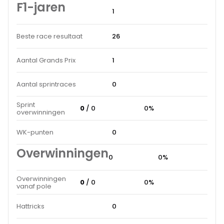
F1-jaren
1
Beste race resultaat
26
Aantal Grands Prix
1
Aantal sprintraces
0
Sprint
0
/ 0
0%
overwinningen
WK-punten
0
Overwinningen
0
0%
Overwinningen
0
/ 0
0%
vanaf pole
Hattricks
0