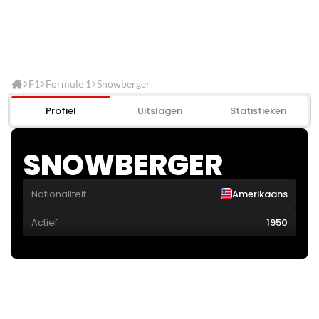
F1
Formule 1
Snowberger
Profiel
Uitslagen
Statistieken
SNOWBERGER
Nationaliteit
Amerikaans
Actief
1950