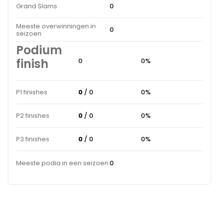
Grand Slams
0
Meeste overwinningen in
0
seizoen
Podium
finish
0
0%
P1 finishes
0
/ 0
0%
P2 finishes
0
/ 0
0%
P3 finishes
0
/ 0
0%
Meeste podia in een seizoen
0