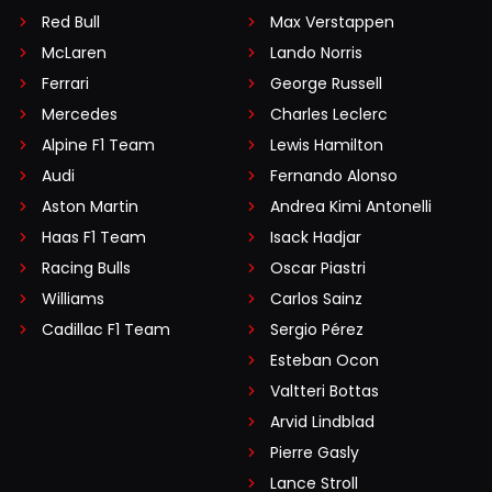
Red Bull
Max Verstappen
McLaren
Lando Norris
Ferrari
George Russell
Mercedes
Charles Leclerc
Alpine F1 Team
Lewis Hamilton
Audi
Fernando Alonso
Aston Martin
Andrea Kimi Antonelli
Haas F1 Team
Isack Hadjar
Racing Bulls
Oscar Piastri
Williams
Carlos Sainz
Cadillac F1 Team
Sergio Pérez
Esteban Ocon
Valtteri Bottas
Arvid Lindblad
Pierre Gasly
Lance Stroll