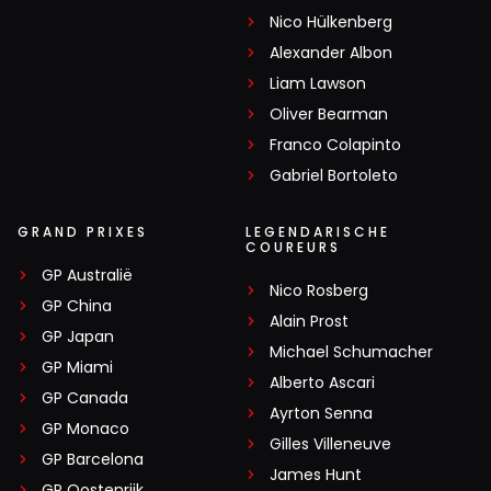
Nico Hülkenberg
Alexander Albon
Liam Lawson
Oliver Bearman
Franco Colapinto
Gabriel Bortoleto
GRAND PRIXES
LEGENDARISCHE
COUREURS
GP Australië
Nico Rosberg
GP China
Alain Prost
GP Japan
Michael Schumacher
GP Miami
Alberto Ascari
GP Canada
Ayrton Senna
GP Monaco
Gilles Villeneuve
GP Barcelona
James Hunt
GP Oostenrijk