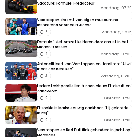
Vacature: Formule 1-redacteur
Vandaag, 07:20
Verstappen droomt van eigen museum na
inspirerend voorbeeld Alonso
Vandaag, 08:15
2
Formule 1 ziet omzet kelderen door onrust in het
Midden-Oosten
Vandaag, 07:30
4
Antonelli leert van Verstappen en Hamilton: "Al wil
ik dat ook bereiken"
Vandaag, 06:00
3
Leclerc trekt parallellen tussen nieuw F1-circuit en
Zandvoort
Gisteren, 17:55
0
F1-rookie is Marko eeuwig dankbaar: "Hij geloofde
in mij"
Gisteren, 17:05
0
Verstappen en Red Bull flink gehinderd in jacht op
Mercedes