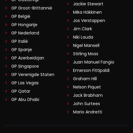
Jackie Stewart
GP Groot-Brittannië
Mika Häkkinen
GP België
Jos Verstappen
GP Hongarije
Jim Clark
GP Nederland
Niki Lauda
GP Italië
Nigel Mansell
GP Spanje
Stirling Moss
GP Azerbeidzjan
Juan Manuel Fangio
GP Singapore
Emerson Fittipaldi
GP Verenigde Staten
Graham Hill
GP Las Vegas
Nelson Piquet
GP Qatar
Jack Brabham
GP Abu Dhabi
John Surtees
Mario Andretti