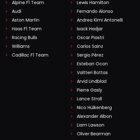
Alpine F1 Team
Lewis Hamilton
Audi
Fernando Alonso
Aston Martin
Andrea Kimi Antonelli
Haas F1 Team
Isack Hadjar
Racing Bulls
Oscar Piastri
Williams
Carlos Sainz
Cadillac F1 Team
Sergio Pérez
Esteban Ocon
Valtteri Bottas
Arvid Lindblad
Pierre Gasly
Lance Stroll
Nico Hülkenberg
Alexander Albon
Liam Lawson
Oliver Bearman