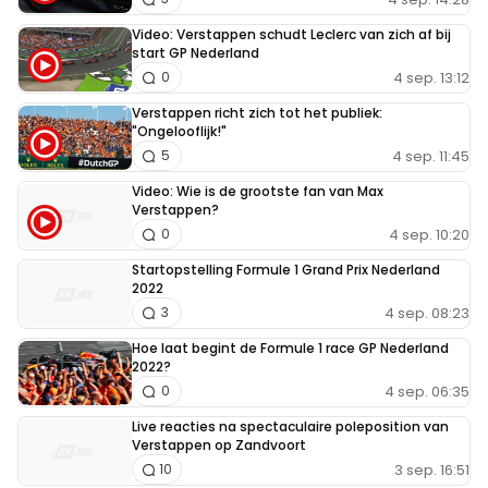
Video: Verstappen schudt Leclerc van zich af bij
start GP Nederland
4 sep. 13:12
0
Verstappen richt zich tot het publiek:
"Ongelooflijk!"
4 sep. 11:45
5
Video: Wie is de grootste fan van Max
Verstappen?
4 sep. 10:20
0
Startopstelling Formule 1 Grand Prix Nederland
2022
4 sep. 08:23
3
Hoe laat begint de Formule 1 race GP Nederland
2022?
4 sep. 06:35
0
Live reacties na spectaculaire poleposition van
Verstappen op Zandvoort
3 sep. 16:51
10