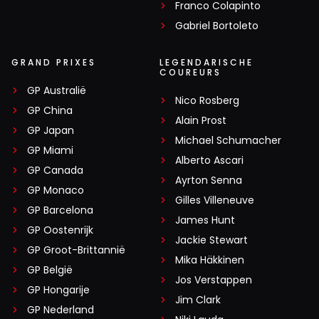
Franco Colapinto
Gabriel Bortoleto
GRAND PRIXES
LEGENDARISCHE
COUREURS
GP Australië
Nico Rosberg
GP China
Alain Prost
GP Japan
Michael Schumacher
GP Miami
Alberto Ascari
GP Canada
Ayrton Senna
GP Monaco
Gilles Villeneuve
GP Barcelona
James Hunt
GP Oostenrijk
Jackie Stewart
GP Groot-Brittannië
Mika Häkkinen
GP België
Jos Verstappen
GP Hongarije
Jim Clark
GP Nederland