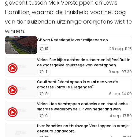
gevecht tussen Max Verstappen en Lewis
Hamilton, waarna de thuisheld voor het oog
van tienduizenden uitzinnige oranjefans wist te
winnen.
GP van Nederland levert miljoenen op
28 aug. 11:15
13
Video: Een kijkje achter de schermen bij Red Bull in
de knotsgekke thuiszege van Verstappen
9 sep. 07:30
1
Coulthard: "Verstappen is nu al een van de
grootste Formule 1-legendes"
6 sep. 14:00
8
Video: Hoe Verstappen ondanks een chaotische
slotfase wederom de GP van Nederland won
4 sep. 17:50
0
Live: Reacties na thuiszege Verstappen in oranje
gekleurd Zandvoort