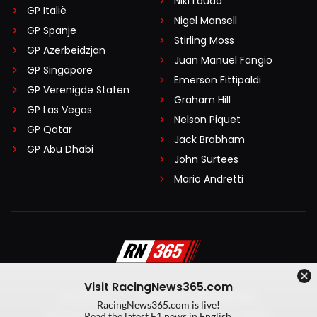
Niki Lauda
GP Italië
Nigel Mansell
GP Spanje
Stirling Moss
GP Azerbeidzjan
Juan Manuel Fangio
GP Singapore
Emerson Fittipaldi
GP Verenigde Staten
Graham Hill
GP Las Vegas
Nelson Piquet
GP Qatar
Jack Brabham
GP Abu Dhabi
John Surtees
Mario Andretti
Visit RacingNews365.com
Disclaimer
Algemene voorwaarden
RacingNews365.com is live!
Privacy Policy
Created by On Your Marks
Read the latest F1 news in English.