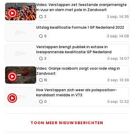
Video: Verstappen zet feestende oranjemenigte
in vuur en vlam met pole in Zandvoort
3 sep. 14:35
2
Uitslag kwalificatie Formule 1 GP Nederland 2022
3 sep. 14:08
6
Verstappen brengt publiek in extase in
loeispannende kwalificatie GP Nederland
3 sep. 14:07
3
Video: Oranje rookbom zorgt voor rode vlag in
Zandvoort
3 sep. 13:39
16
Hoe Verstappen zich weer als poleposition-
kandidaat meldde in VT3
3 sep. 12:32
0
TOON MEER NIEUWSBERICHTEN