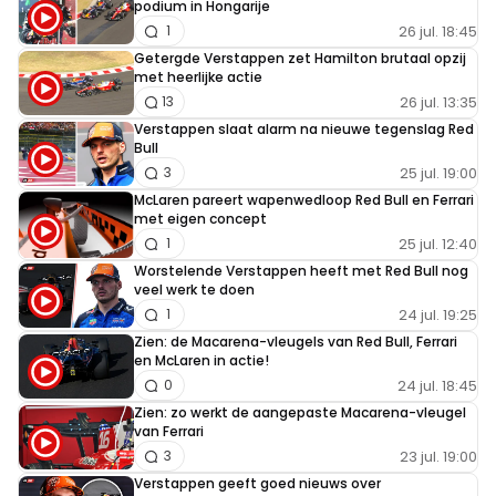
podium in Hongarije
26 jul. 18:45
1
Getergde Verstappen zet Hamilton brutaal opzij
met heerlijke actie
26 jul. 13:35
13
Verstappen slaat alarm na nieuwe tegenslag Red
Bull
25 jul. 19:00
3
McLaren pareert wapenwedloop Red Bull en Ferrari
met eigen concept
25 jul. 12:40
1
Worstelende Verstappen heeft met Red Bull nog
veel werk te doen
24 jul. 19:25
1
Zien: de Macarena-vleugels van Red Bull, Ferrari
en McLaren in actie!
24 jul. 18:45
0
Zien: zo werkt de aangepaste Macarena-vleugel
van Ferrari
23 jul. 19:00
3
Verstappen geeft goed nieuws over