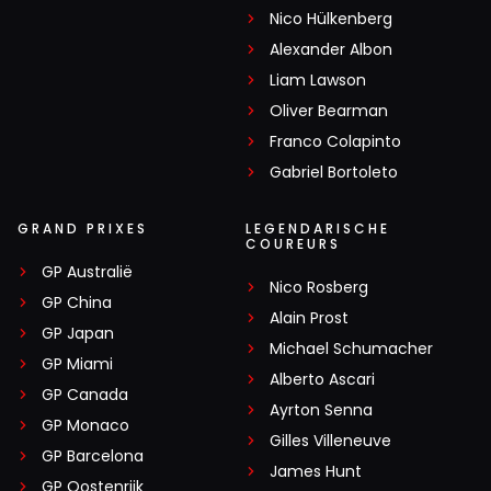
Nico Hülkenberg
Alexander Albon
Liam Lawson
Oliver Bearman
Franco Colapinto
Gabriel Bortoleto
GRAND PRIXES
LEGENDARISCHE
COUREURS
GP Australië
Nico Rosberg
GP China
Alain Prost
GP Japan
Michael Schumacher
GP Miami
Alberto Ascari
GP Canada
Ayrton Senna
GP Monaco
Gilles Villeneuve
GP Barcelona
James Hunt
GP Oostenrijk