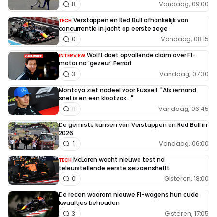
Vandaag, 09:00
8
Verstappen en Red Bull afhankelijk van
TECH
concurrentie in jacht op eerste zege
Vandaag, 08:15
0
Wolff doet opvallende claim over F1-
INTERVIEW
motor na 'gezeur' Ferrari
Vandaag, 07:30
3
Montoya ziet nadeel voor Russell: "Als iemand
snel is en een klootzak..."
Vandaag, 06:45
11
De gemiste kansen van Verstappen en Red Bull in
2026
Vandaag, 06:00
1
McLaren wacht nieuwe test na
TECH
teleurstellende eerste seizoenshelft
Gisteren, 18:00
0
De reden waarom nieuwe F1-wagens hun oude
kwaaltjes behouden
Gisteren, 17:05
3