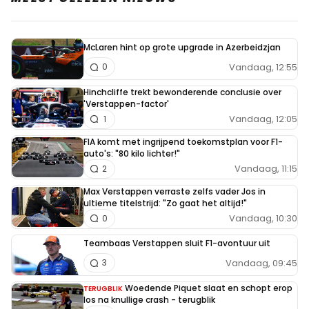
McLaren hint op grote upgrade in Azerbeidzjan
Vandaag, 12:55
0
Hinchcliffe trekt bewonderende conclusie over
'Verstappen-factor'
Vandaag, 12:05
1
FIA komt met ingrijpend toekomstplan voor F1-
auto's: "80 kilo lichter!"
Vandaag, 11:15
2
Max Verstappen verraste zelfs vader Jos in
ultieme titelstrijd: "Zo gaat het altijd!"
Vandaag, 10:30
0
Teambaas Verstappen sluit F1-avontuur uit
Vandaag, 09:45
3
Woedende Piquet slaat en schopt erop
TERUGBLIK
los na knullige crash - terugblik