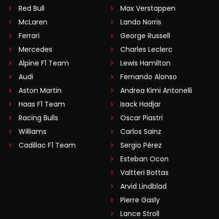
Red Bull
Max Verstappen
McLaren
Lando Norris
Ferrari
George Russell
Mercedes
Charles Leclerc
Alpine F1 Team
Lewis Hamilton
Audi
Fernando Alonso
Aston Martin
Andrea Kimi Antonelli
Haas F1 Team
Isack Hadjar
Racing Bulls
Oscar Piastri
Williams
Carlos Sainz
Cadillac F1 Team
Sergio Pérez
Esteban Ocon
Valtteri Bottas
Arvid Lindblad
Pierre Gasly
Lance Stroll