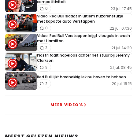
competitiviteit
23 jul. 17:45
0
Video: Red Bull slaagt in ultiem huzarenstukje
met kapotte auto Verstappen
22 jul. 07:30
0
Video: Red Bull Verstappen krijgt vleugels in crash
met Hamilton
21 jul. 14:20
2
Piastri faalt hopeloos achter het stuur bij Jeremy
Clarkson
21 jul. 08:45
3
Red Bull lijkt hardnekkig lek nu boven te hebben
20 jul. 15:15
2
MEER VIDEO'S
MEEST GELEZEN NIEUWS