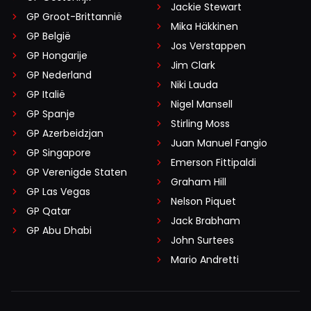
Jackie Stewart
GP Groot-Brittannië
Mika Häkkinen
GP België
Jos Verstappen
GP Hongarije
Jim Clark
GP Nederland
Niki Lauda
GP Italië
Nigel Mansell
GP Spanje
Stirling Moss
GP Azerbeidzjan
Juan Manuel Fangio
GP Singapore
Emerson Fittipaldi
GP Verenigde Staten
Graham Hill
GP Las Vegas
Nelson Piquet
GP Qatar
Jack Brabham
GP Abu Dhabi
John Surtees
Mario Andretti