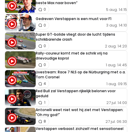
beste Max naar boven”
5 aug. 14:15
0
Gedreven Verstappen is een must voor F1
3 aug. 14:10
0
Super GT-bolide vliegt door de lucht tijdens
schrikbarende crash
2 aug. 14:20
0
Rally-coureur komt met de schrik vrij na
drievoudige koprol
1 aug. 14:45
0
Livestream: Race 7 NLS op de Nürburgring met o.a.
Tom Coronel
1 aug. 09:15
4
Red Bull zal Verstappen rijkelijk belonen voor
geduld
27 jul. 14:00
1
Antonelli weet niet wat hij ziet met Verstappen:
"Oh my god!"
27 jul. 06:30
8
Verstappen verbaast zichzelf met sensationeel