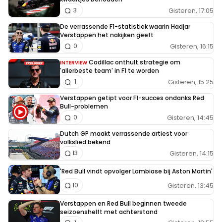
Gisteren, 17:05
3
De verrassende F1-statistiek waarin Hadjar
Verstappen het nakijken geeft
Gisteren, 16:15
0
Cadillac onthult strategie om
INTERVIEW
'allerbeste team' in F1 te worden
Gisteren, 15:25
1
Verstappen getipt voor F1-succes ondanks Red
Bull-problemen
Gisteren, 14:45
0
Dutch GP maakt verrassende artiest voor
volkslied bekend
Gisteren, 14:15
13
'Red Bull vindt opvolger Lambiase bij Aston Martin'
Gisteren, 13:45
10
Verstappen en Red Bull beginnen tweede
seizoenshelft met achterstand