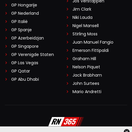
Jos Verstappen
GP Hongarije
Jim Clark
GP Nederland
Niki Lauda
GP Italië
Nigel Mansell
GP Spanje
Stirling Moss
GP Azerbeidzjan
Juan Manuel Fangio
GP Singapore
Emerson Fittipaldi
GP Verenigde Staten
Graham Hill
GP Las Vegas
Nelson Piquet
GP Qatar
Jack Brabham
GP Abu Dhabi
John Surtees
Mario Andretti