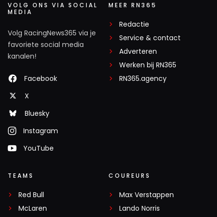
VOLG ONS VIA SOCIAL
MEER RN365
MEDIA
Redactie
Volg RacingNews365 via je
Service & contact
favoriete social media
Adverteren
kanalen!
Werken bij RN365
Facebook
RN365.agency
X
Bluesky
Instagram
YouTube
TEAMS
COUREURS
Red Bull
Max Verstappen
McLaren
Lando Norris