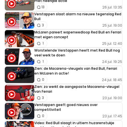
met heerlijke actie
26 jul. 13:35
13
Verstappen slaat alarm na nieuwe tegenslag Red
Bull
25 jul. 19:00
3
McLaren pareert wapenwedloop Red Bull en Ferrari
met eigen concept
25 jul. 12:40
1
Worstelende Verstappen heeft met Red Bull nog
veel werk te doen
24 jul. 19:25
1
Zien: de Macarena-vleugels van Red Bull, Ferrari
en McLaren in actie!
24 jul. 18:45
0
Zien: zo werkt de aangepaste Macarena-vleugel
van Ferrari
23 jul. 19:00
3
Verstappen geeft goed nieuws over
competitiviteit
23 jul. 17:45
0
Video: Red Bull slaagt in ultiem huzarenstukje