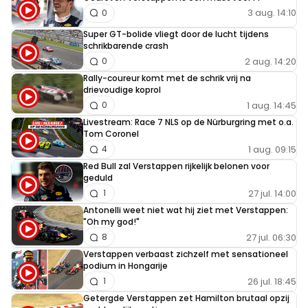
3 aug. 14:10
0
Super GT-bolide vliegt door de lucht tijdens
schrikbarende crash
2 aug. 14:20
0
Rally-coureur komt met de schrik vrij na
drievoudige koprol
1 aug. 14:45
0
Livestream: Race 7 NLS op de Nürburgring met o.a.
Tom Coronel
1 aug. 09:15
4
Red Bull zal Verstappen rijkelijk belonen voor
geduld
27 jul. 14:00
1
Antonelli weet niet wat hij ziet met Verstappen:
"Oh my god!"
27 jul. 06:30
8
Verstappen verbaast zichzelf met sensationeel
podium in Hongarije
26 jul. 18:45
1
Getergde Verstappen zet Hamilton brutaal opzij