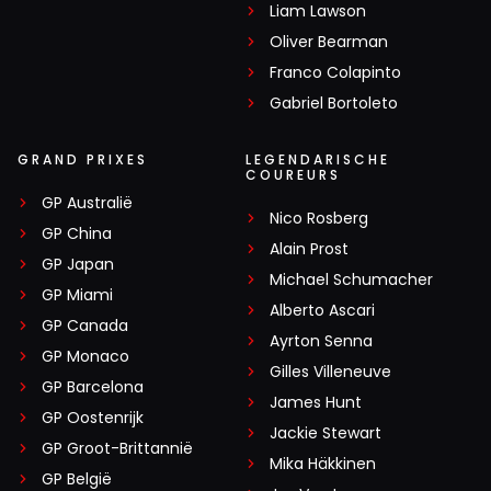
Liam Lawson
Oliver Bearman
Franco Colapinto
Gabriel Bortoleto
GRAND PRIXES
LEGENDARISCHE
COUREURS
GP Australië
Nico Rosberg
GP China
Alain Prost
GP Japan
Michael Schumacher
GP Miami
Alberto Ascari
GP Canada
Ayrton Senna
GP Monaco
Gilles Villeneuve
GP Barcelona
James Hunt
GP Oostenrijk
Jackie Stewart
GP Groot-Brittannië
Mika Häkkinen
GP België