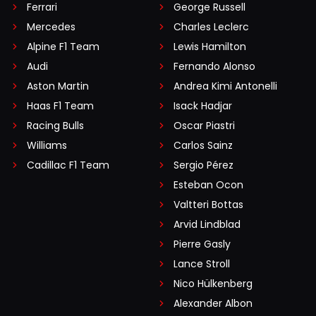
Ferrari
George Russell
Mercedes
Charles Leclerc
Alpine F1 Team
Lewis Hamilton
Audi
Fernando Alonso
Aston Martin
Andrea Kimi Antonelli
Haas F1 Team
Isack Hadjar
Racing Bulls
Oscar Piastri
Williams
Carlos Sainz
Cadillac F1 Team
Sergio Pérez
Esteban Ocon
Valtteri Bottas
Arvid Lindblad
Pierre Gasly
Lance Stroll
Nico Hülkenberg
Alexander Albon