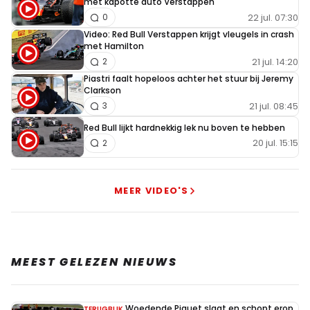
met kapotte auto Verstappen
22 jul. 07:30
0
Video: Red Bull Verstappen krijgt vleugels in crash
met Hamilton
21 jul. 14:20
2
Piastri faalt hopeloos achter het stuur bij Jeremy
Clarkson
21 jul. 08:45
3
Red Bull lijkt hardnekkig lek nu boven te hebben
20 jul. 15:15
2
MEER VIDEO'S
MEEST GELEZEN NIEUWS
Woedende Piquet slaat en schopt erop
TERUGBLIK