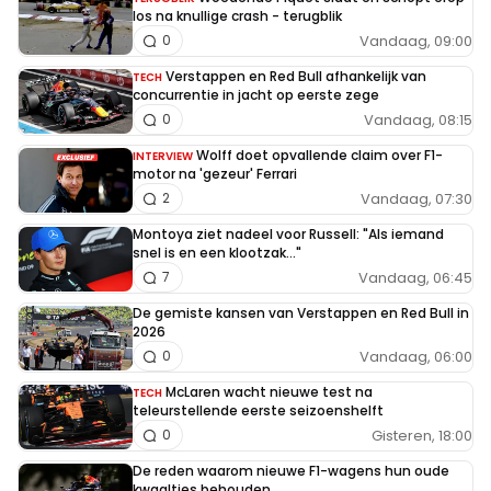
los na knullige crash - terugblik
Vandaag, 09:00
0
Verstappen en Red Bull afhankelijk van
TECH
concurrentie in jacht op eerste zege
Vandaag, 08:15
0
Wolff doet opvallende claim over F1-
INTERVIEW
motor na 'gezeur' Ferrari
Vandaag, 07:30
2
Montoya ziet nadeel voor Russell: "Als iemand
snel is en een klootzak..."
Vandaag, 06:45
7
De gemiste kansen van Verstappen en Red Bull in
2026
Vandaag, 06:00
0
McLaren wacht nieuwe test na
TECH
teleurstellende eerste seizoenshelft
Gisteren, 18:00
0
De reden waarom nieuwe F1-wagens hun oude
kwaaltjes behouden