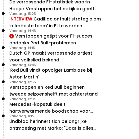
De verrassende F1-statistiek waarin
Verstappen
Hadjar Verstappen het nakijken geeft
22 jul. 07:30
0
Vandaag, 15:25
Video: Red Bull Verstappen krijgt
INTERVIEW
Cadillac onthult strategie om
vleugels in crash met Hamilton
'allerbeste team' in F1 te worden
21 jul. 14:20
2
Vandaag, 14:45
Verstappen getipt voor F1-succes
Piastri faalt hopeloos achter het
stuur bij Jeremy Clarkson
ondanks Red Bull-problemen
Vandaag, 14:15
21 jul. 08:45
3
Dutch GP maakt verrassende artiest
Red Bull lijkt hardnekkig lek nu
voor volkslied bekend
boven te hebben
Vandaag, 13:45
20 jul. 15:15
2
'Red Bull vindt opvolger Lambiase bij
Aston Martin'
Vandaag, 12:55
Verstappen en Red Bull beginnen
tweede seizoenshelft met achterstand
Vandaag, 12:05
Mercedes-kopstuk deelt
hartverwarmende boodschap voor
Vandaag, 11:15
overstap naar Red Bull
Lindblad herinnert zich belangrijke
ontmoeting met Marko: "Daar is alles
echt begonnen"