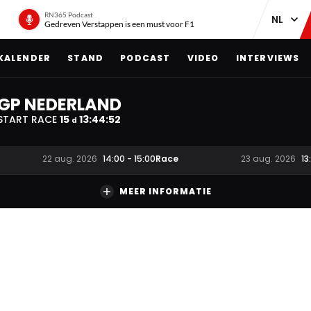
RN365 Podcast
Gedreven Verstappen is een must voor F1
KALENDER
STAND
PODCAST
VIDEO
INTERVIEWS
GP NEDERLAND
START RACE
15
13
:
44
:
51
d
Race
22 aug. 2026
14:00
-
15:00
23 aug. 2026
13
MEER INFORMATIE