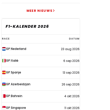
MEER NIEUWS
F1-KALENDER 2026
F1-
RACE
DATUM
kalender
GP Nederland
23 aug 2026
2026
GP Italië
6 sep 2026
GP Spanje
13 sep 2026
GP Azerbeidzjan
26 sep 2026
GP Bahrein
4 okt 2026
GP Singapore
11 okt 2026