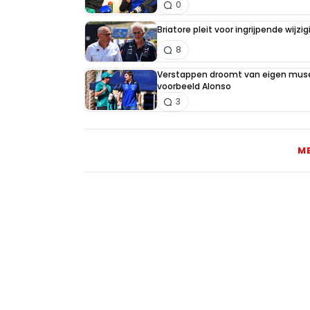
0
Briatore pleit voor ingrijpende wijz
8
Verstappen droomt van eigen muse
voorbeeld Alonso
3
M