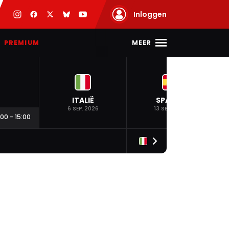
Inloggen
MEER
PREMIUM
ITALIË
SPANJE
6 SEP. 2026
13 SEP. 2026
:00
-
15:00