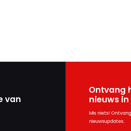
Ontvang h
e van
nieuws in
Mis niets! Ontvang
nieuwsupdates.