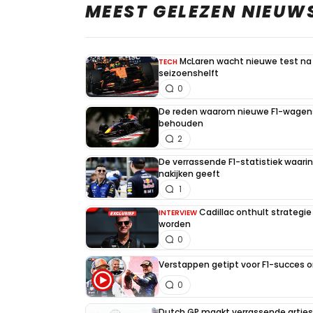
MEEST GELEZEN NIEUW
McLaren wacht nieuwe test na 
TECH
seizoenshelft
0
De reden waarom nieuwe F1-wagens
behouden
2
De verrassende F1-statistiek waari
nakijken geeft
1
Cadillac onthult strategie
INTERVIEW
worden
0
Verstappen getipt voor F1-succes 
0
Dutch GP maakt verrassende artiest