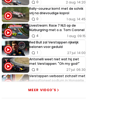
2 aug. 14:20
0
Rally-coureur komt met de schrik
vrij na drievoudige koprol
1 aug. 14:45
0
Livestream: Race 7 NLS op de
Nürburgring met o.a. Tom Coronel
1 aug. 09:15
4
Red Bull zal Verstappen rijkelijk
belonen voor geduld
27 jul. 14:00
1
Antonelli weet niet wat hij ziet
met Verstappen: "Oh my god!"
27 jul. 06:30
8
Verstappen verbaast zichzelf met
sensationeel podium in Hongarije
26 jul. 18:45
1
MEER VIDEO'S
Getergde Verstappen zet
Hamilton brutaal opzij met
heerlijke actie
26 jul. 13:35
13
Verstappen slaat alarm na nieuwe