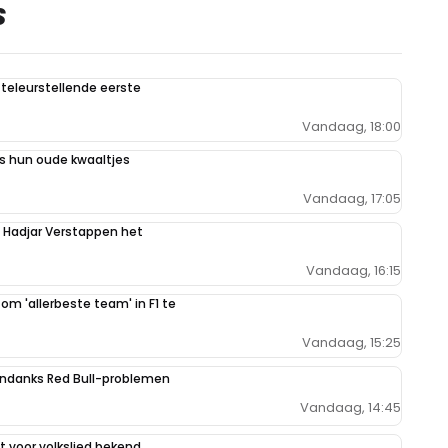
S
teleurstellende eerste
Vandaag, 18:00
 hun oude kwaaltjes
Vandaag, 17:05
n Hadjar Verstappen het
Vandaag, 16:15
 om 'allerbeste team' in F1 te
Vandaag, 15:25
ondanks Red Bull-problemen
Vandaag, 14:45
 voor volkslied bekend