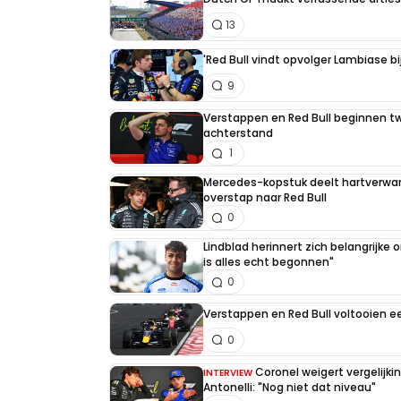
13
'Red Bull vindt opvolger Lambiase bi
9
Verstappen en Red Bull beginnen t
achterstand
1
Mercedes-kopstuk deelt hartverw
overstap naar Red Bull
0
Lindblad herinnert zich belangrijke
is alles echt begonnen"
0
Verstappen en Red Bull voltooien 
0
Coronel weigert vergelijk
INTERVIEW
Antonelli: "Nog niet dat niveau"