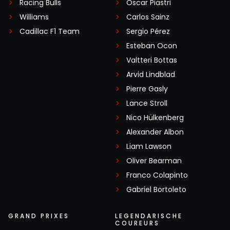
Racing Bulls
Oscar Piastri
Williams
Carlos Sainz
Cadillac F1 Team
Sergio Pérez
Esteban Ocon
Valtteri Bottas
Arvid Lindblad
Pierre Gasly
Lance Stroll
Nico Hülkenberg
Alexander Albon
Liam Lawson
Oliver Bearman
Franco Colapinto
Gabriel Bortoleto
GRAND PRIXES
LEGENDARISCHE
COUREURS