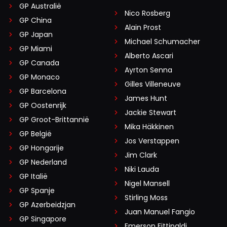
GP Australië
Nico Rosberg
GP China
Alain Prost
GP Japan
Michael Schumacher
GP Miami
Alberto Ascari
GP Canada
Ayrton Senna
GP Monaco
Gilles Villeneuve
GP Barcelona
James Hunt
GP Oostenrijk
Jackie Stewart
GP Groot-Brittannië
Mika Häkkinen
GP België
Jos Verstappen
GP Hongarije
Jim Clark
GP Nederland
Niki Lauda
GP Italië
Nigel Mansell
GP Spanje
Stirling Moss
GP Azerbeidzjan
Juan Manuel Fangio
GP Singapore
Emerson Fittipaldi