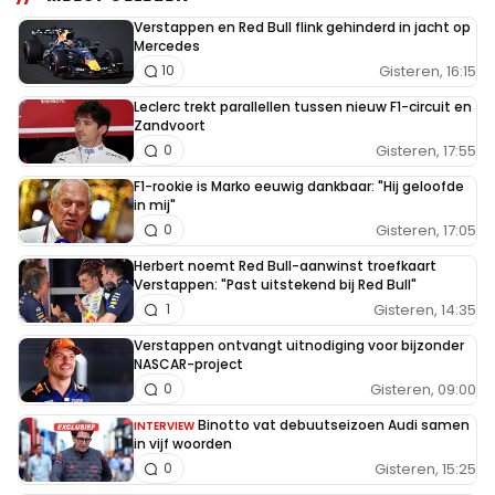
Verstappen en Red Bull flink gehinderd in jacht op
Mercedes
Gisteren, 16:15
10
Leclerc trekt parallellen tussen nieuw F1-circuit en
Zandvoort
Gisteren, 17:55
0
F1-rookie is Marko eeuwig dankbaar: "Hij geloofde
in mij"
Gisteren, 17:05
0
Herbert noemt Red Bull-aanwinst troefkaart
Verstappen: "Past uitstekend bij Red Bull"
Gisteren, 14:35
1
Verstappen ontvangt uitnodiging voor bijzonder
NASCAR-project
Gisteren, 09:00
0
Binotto vat debuutseizoen Audi samen
INTERVIEW
in vijf woorden
Gisteren, 15:25
0