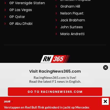
GP Verenigde Staten
Graham Hill
GP Las Vegas
Nelson Piquet
GP Qatar
Jack Brabham
GP Abu Dhabi
John Surtees
Mario Andretti
Visit RacingNews365.com
Disclaimer
Algemene voorwaarden
RacingNews365.com is live!
Privacy Policy
Created by On Your Marks
Read the latest F1 news in English.
Privacy manager
Kansspeluitingen
GO TO RACINGNEWS365.COM
© 2026 RacingNews365. Alle rechten voorbehouden
2026
Don't show again
Verstappen en Red Bull flink gehinderd in jacht op Mercedes