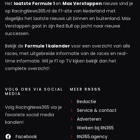
Het
laatste Formule 1
en
Max Verstappen
nieuws vind je
op RacingNews365.nl de F1-site van Nederland met
dagelijks het laatste nieuws uit binnen en buitenland. Max
Verstappen gaat in zijn Red Bull op jacht naar nieuwe
successen.
Bekijk de
Formule 1 kalender
voor een overzicht van alle
races, met uitgebreide informatie van de races en real-
time informatie. Wil je F1 op TV kijken bekijk dan het
complete overzicht!
VOLG ONS VIA SOCIAL
MEER RN365
MEDIA
Redactie
Volg RacingNews365 via je
Service & contact
favoriete social media
Adverteren
kanalen!
Werken bij RN365
Facebook
RN365.agency