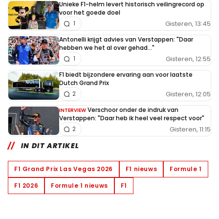
Unieke F1-helm levert historisch veilingrecord op
voor het goede doel
Gisteren, 13:45
1
Antonelli krijgt advies van Verstappen: "Daar
hebben we het al over gehad..."
Gisteren, 12:55
1
F1 biedt bijzondere ervaring aan voor laatste
Dutch Grand Prix
Gisteren, 12:05
2
Verschoor onder de indruk van
INTERVIEW
Verstappen: "Daar heb ik heel veel respect voor"
Gisteren, 11:15
2
IN DIT ARTIKEL
F1 Grand Prix Las Vegas 2026
F1 nieuws
Formule 1
F1 2026
Formule 1 nieuws
F1