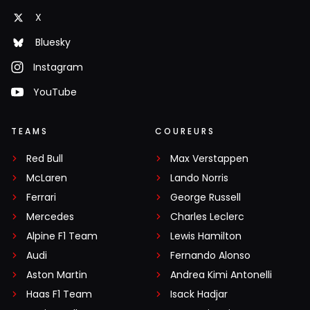
X
Bluesky
Instagram
YouTube
TEAMS
COUREURS
Red Bull
Max Verstappen
McLaren
Lando Norris
Ferrari
George Russell
Mercedes
Charles Leclerc
Alpine F1 Team
Lewis Hamilton
Audi
Fernando Alonso
Aston Martin
Andrea Kimi Antonelli
Haas F1 Team
Isack Hadjar