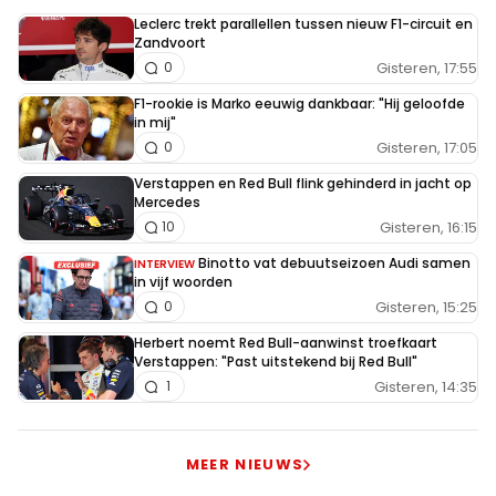
Leclerc trekt parallellen tussen nieuw F1-circuit en
Zandvoort
Gisteren, 17:55
0
F1-rookie is Marko eeuwig dankbaar: "Hij geloofde
in mij"
Gisteren, 17:05
0
Verstappen en Red Bull flink gehinderd in jacht op
Mercedes
Gisteren, 16:15
10
Binotto vat debuutseizoen Audi samen
INTERVIEW
in vijf woorden
Gisteren, 15:25
0
Herbert noemt Red Bull-aanwinst troefkaart
Verstappen: "Past uitstekend bij Red Bull"
Gisteren, 14:35
1
MEER NIEUWS