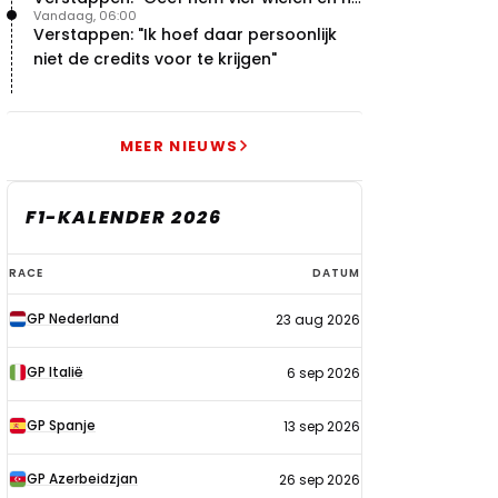
Vandaag, 06:00
levert"
Verstappen: "Ik hoef daar persoonlijk
niet de credits voor te krijgen"
MEER NIEUWS
F1-KALENDER 2026
F1-
RACE
DATUM
kalender
GP Nederland
23 aug 2026
2026
GP Italië
6 sep 2026
GP Spanje
13 sep 2026
GP Azerbeidzjan
26 sep 2026