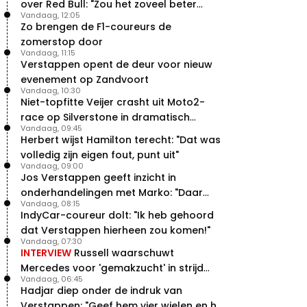
over Red Bull: "Zou het zoveel beter
Vandaag, 12:05
moeten doen"
Zo brengen de F1-coureurs de
zomerstop door
Vandaag, 11:15
Verstappen opent de deur voor nieuw
evenement op Zandvoort
Vandaag, 10:30
Niet-topfitte Veijer crasht uit Moto2-
race op Silverstone in dramatisch
Vandaag, 09:45
weekend
Herbert wijst Hamilton terecht: "Dat was
volledig zijn eigen fout, punt uit"
Vandaag, 09:00
Jos Verstappen geeft inzicht in
onderhandelingen met Marko: "Daar
Vandaag, 08:15
was ik erg door verrast"
IndyCar-coureur dolt: "Ik heb gehoord
dat Verstappen hierheen zou komen!"
Vandaag, 07:30
INTERVIEW
Russell waarschuwt
Mercedes voor 'gemakzucht' in strijd
Vandaag, 06:45
met concurrentie
Hadjar diep onder de indruk van
Verstappen: "Geef hem vier wielen en hij