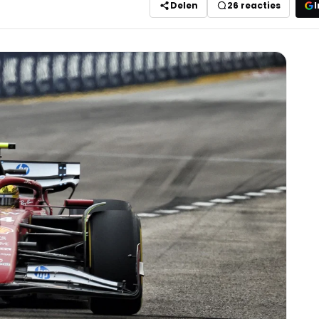
Delen
26
reacties
I