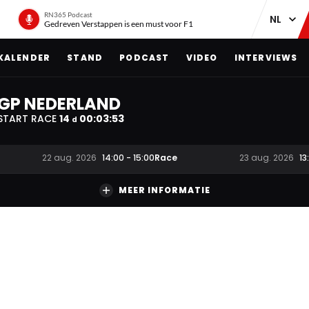
RN365 Podcast
Gedreven Verstappen is een must voor F1
KALENDER
STAND
PODCAST
VIDEO
INTERVIEWS
GP NEDERLAND
START RACE
14
00
:
03
:
52
d
Race
22 aug. 2026
14:00
-
15:00
23 aug. 2026
13
MEER INFORMATIE