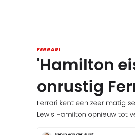
FERRARI
'Hamilton ei
onrustig Ferr
Ferrari kent een zeer matig s
Lewis Hamilton opnieuw tot 
Pepijn van der Hulst