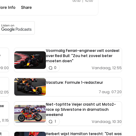
Voormalig Ferrari-engineer velt oordeel
r
over Red Bull: "Zou het zoveel beter
moeten doen"
9:00
Vandaag, 12:55
0
Vacature: Formule 1-redacteur
7 aug. 07:20
12:05
Niet-topfitte Veijer crasht uit Moto2-
uw
race op Silverstone in dramatisch
weekend
11:15
Vandaag, 10:30
1
t
Herbert wijst Hamilton terecht: "Dat was