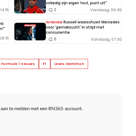
volledig zijn eigen fout, punt uit"
14:15
Vandaag, 09:45
2
Russell waarschuwt Mercedes
INTERVIEW
rd
voor 'gemakzucht' in strijd met
n!"
concurrentie
08:15
Vandaag, 07:30
5
Formule 1 nieuws
F1
Lewis Hamilton
r aan te melden met een RN365-account.