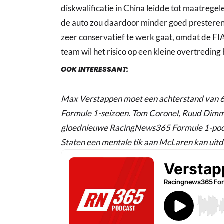
diskwalificatie in China leidde tot maatrege
de auto zou daardoor minder goed presteren.
zeer conservatief te werk gaat, omdat de FIA
team wil het risico op een kleine overtreding he
OOK INTERESSANT:
Max Verstappen moet een achterstand van 63
Formule 1-seizoen. Tom Coronel, Ruud Dimmer
gloednieuwe RacingNews365 Formule 1-podca
Staten een mentale tik aan McLaren kan uitd