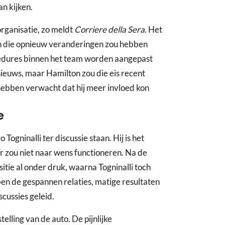
n kijken.
rganisatie, zo meldt
Corriere della Sera
. Het
on die opnieuw veranderingen zou hebben
cedures binnen het team worden aangepast
nieuws, maar Hamilton zou die eis recent
hebben verwacht dat hij meer invloed kon
e
ogninalli ter discussie staan. Hij is het
ar zou niet naar wens functioneren. Na de
sitie al onder druk, waarna Togninalli toch
n de gespannen relaties, matige resultaten
cussies geleid.
elling van de auto. De pijnlijke