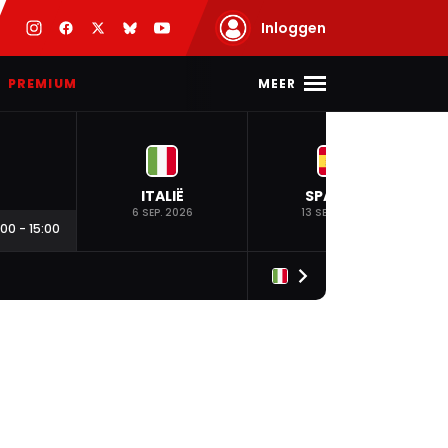
Inloggen
MEER
PREMIUM
ITALIË
SPANJE
6 SEP. 2026
13 SEP. 2026
:00
-
15:00