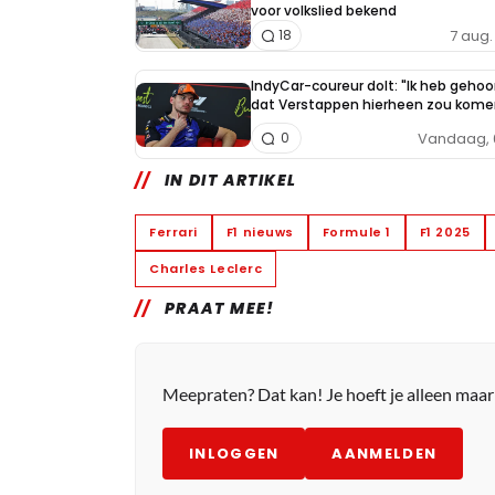
voor volkslied bekend
7 aug. 
18
IndyCar-coureur dolt: "Ik heb gehoo
dat Verstappen hierheen zou kome
Vandaag, 
0
IN DIT ARTIKEL
Ferrari
F1 nieuws
Formule 1
F1 2025
Charles Leclerc
PRAAT MEE!
Meepraten? Dat kan! Je hoeft je alleen maa
INLOGGEN
AANMELDEN