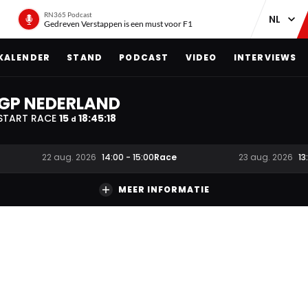
RN365 Podcast
Gedreven Verstappen is een must voor F1
KALENDER
STAND
PODCAST
VIDEO
INTERVIEWS
GP NEDERLAND
START RACE
15
18
:
45
:
17
d
Race
22 aug. 2026
14:00
-
15:00
23 aug. 2026
13
MEER INFORMATIE