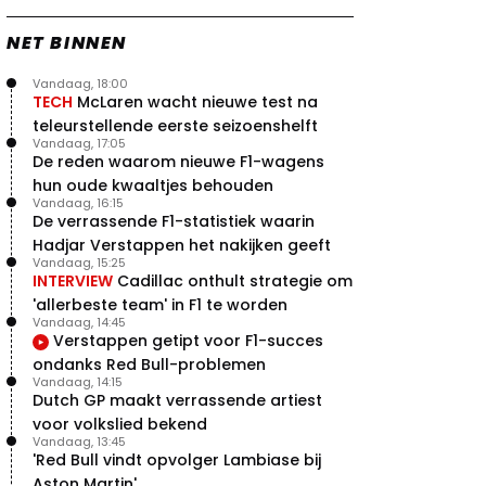
NET BINNEN
Vandaag, 18:00
TECH
McLaren wacht nieuwe test na
teleurstellende eerste seizoenshelft
Vandaag, 17:05
De reden waarom nieuwe F1-wagens
hun oude kwaaltjes behouden
Vandaag, 16:15
De verrassende F1-statistiek waarin
Hadjar Verstappen het nakijken geeft
Vandaag, 15:25
INTERVIEW
Cadillac onthult strategie om
'allerbeste team' in F1 te worden
Vandaag, 14:45
Verstappen getipt voor F1-succes
ondanks Red Bull-problemen
Vandaag, 14:15
Dutch GP maakt verrassende artiest
voor volkslied bekend
Vandaag, 13:45
'Red Bull vindt opvolger Lambiase bij
Aston Martin'