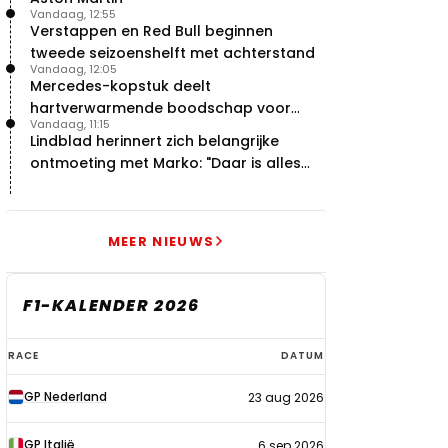
Vandaag, 12:55
Verstappen en Red Bull beginnen
tweede seizoenshelft met achterstand
Vandaag, 12:05
Mercedes-kopstuk deelt
hartverwarmende boodschap voor
Vandaag, 11:15
overstap naar Red Bull
Lindblad herinnert zich belangrijke
ontmoeting met Marko: "Daar is alles
echt begonnen"
MEER NIEUWS
F1-KALENDER 2026
F1-
RACE
DATUM
kalender
GP Nederland
23 aug 2026
2026
GP Italië
6 sep 2026