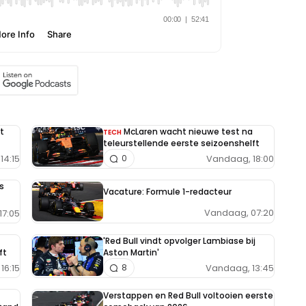
t
McLaren wacht nieuwe test na
TECH
teleurstellende eerste seizoenshelft
14:15
Vandaag, 18:00
0
s
Vacature: Formule 1-redacteur
Vandaag, 07:20
17:05
'Red Bull vindt opvolger Lambiase bij
ft
Aston Martin'
16:15
Vandaag, 13:45
8
Verstappen en Red Bull voltooien eerste