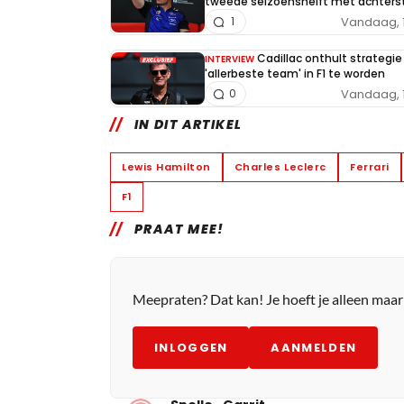
tweede seizoenshelft met achters
Vandaag, 
1
Cadillac onthult strategi
INTERVIEW
'allerbeste team' in F1 te worden
Vandaag, 
0
IN DIT ARTIKEL
Lewis Hamilton
Charles Leclerc
Ferrari
F1
PRAAT MEE!
Meepraten? Dat kan! Je hoeft je alleen maa
INLOGGEN
AANMELDEN