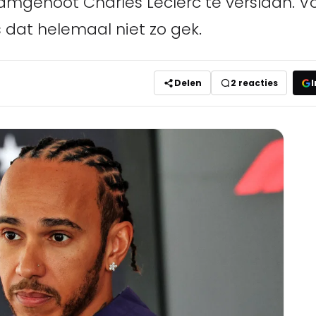
amgenoot Charles Leclerc te verslaan. V
s dat helemaal niet zo gek.
Delen
2
reacties
I