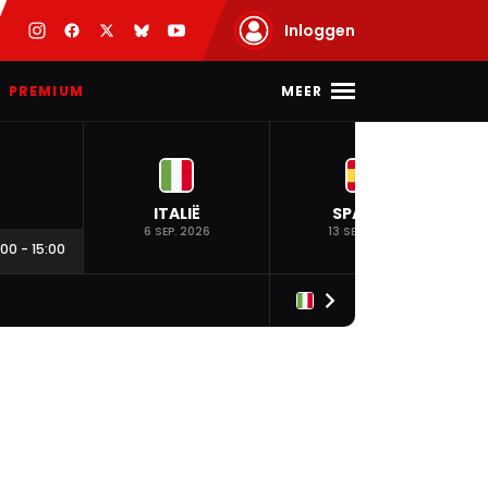
Inloggen
MEER
PREMIUM
ITALIË
SPANJE
6 SEP. 2026
13 SEP. 2026
:00
-
15:00