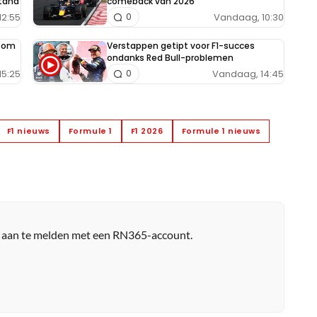
tand
comeback van 2026
12:55
Vandaag, 10:30
0
e om
Verstappen getipt voor F1-succes
ondanks Red Bull-problemen
15:25
Vandaag, 14:45
0
F1 nieuws
Formule 1
F1 2026
Formule 1 nieuws
r aan te melden met een RN365-account.