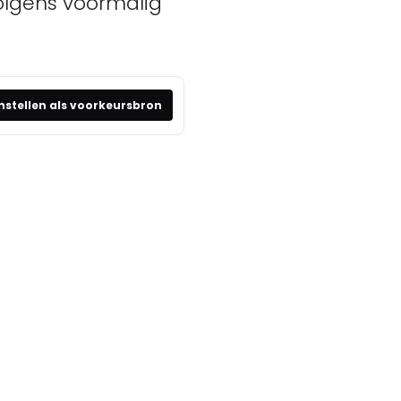
olgens voormalig
nstellen als voorkeursbron