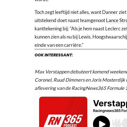
Toch zegt leeftijd niet alles, want Danner zie
uitstekend doet naast teamgenoot
Lance Stro
kanttekening bij: "Als je hem naast Leclerc ze
kunnen zien als nu bij Lewis. Hoogstwaarschij
einde van een carrière."
OOK INTERESSANT:
Max Verstappen debuteert komend weekend 
Coronel, Ruud Dimmers en Joris Mosterdijk b
aflevering van de RacingNews365 Formule 