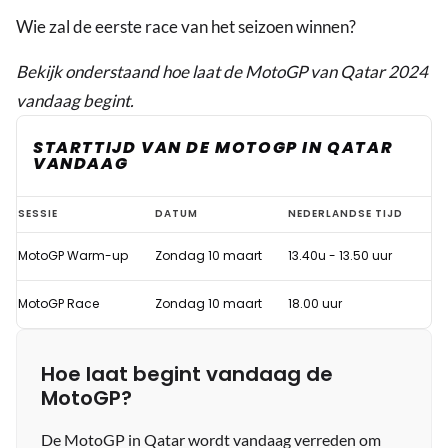
Wie zal de eerste race van het seizoen winnen?
Bekijk onderstaand hoe laat de MotoGP van Qatar 2024
vandaag begint.
STARTTIJD VAN DE MOTOGP IN QATAR
VANDAAG
Hoe
SESSIE
DATUM
NEDERLANDSE TIJD
laat
MotoGP Warm-up
Zondag 10 maart
13.40u - 13.50 uur
begint
de
MotoGP Race
Zondag 10 maart
18.00 uur
MotoGP
in
Hoe laat begint vandaag de
Qatar
MotoGP?
vandaag?
De MotoGP in Qatar wordt vandaag verreden om