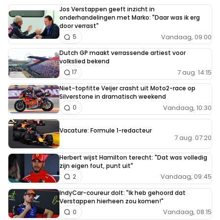
Jos Verstappen geeft inzicht in
onderhandelingen met Marko: "Daar was ik erg
door verrast"
Vandaag, 09:00
5
Dutch GP maakt verrassende artiest voor
volkslied bekend
7 aug. 14:15
17
Niet-topfitte Veijer crasht uit Moto2-race op
Silverstone in dramatisch weekend
Vandaag, 10:30
0
Vacature: Formule 1-redacteur
7 aug. 07:20
Herbert wijst Hamilton terecht: "Dat was volledig
zijn eigen fout, punt uit"
Vandaag, 09:45
2
IndyCar-coureur dolt: "Ik heb gehoord dat
Verstappen hierheen zou komen!"
Vandaag, 08:15
0