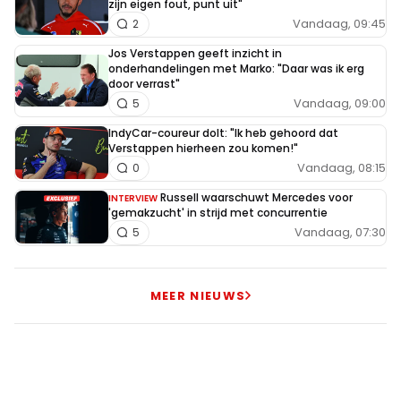
zijn eigen fout, punt uit"
Vandaag, 09:45
2
Jos Verstappen geeft inzicht in
onderhandelingen met Marko: "Daar was ik erg
door verrast"
Vandaag, 09:00
5
IndyCar-coureur dolt: "Ik heb gehoord dat
Verstappen hierheen zou komen!"
Vandaag, 08:15
0
Russell waarschuwt Mercedes voor
INTERVIEW
'gemakzucht' in strijd met concurrentie
Vandaag, 07:30
5
MEER NIEUWS