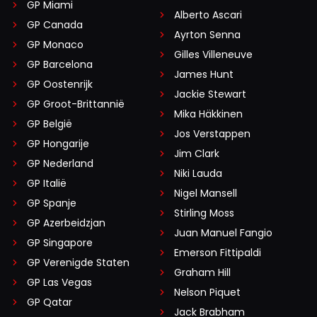
GP Miami
Alberto Ascari
GP Canada
Ayrton Senna
GP Monaco
Gilles Villeneuve
GP Barcelona
James Hunt
GP Oostenrijk
Jackie Stewart
GP Groot-Brittannië
Mika Häkkinen
GP België
Jos Verstappen
GP Hongarije
Jim Clark
GP Nederland
Niki Lauda
GP Italië
Nigel Mansell
GP Spanje
Stirling Moss
GP Azerbeidzjan
Juan Manuel Fangio
GP Singapore
Emerson Fittipaldi
GP Verenigde Staten
Graham Hill
GP Las Vegas
Nelson Piquet
GP Qatar
Jack Brabham