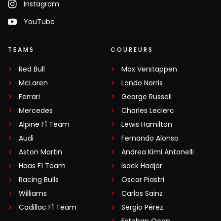
Instagram
YouTube
TEAMS
COUREURS
Red Bull
Max Verstappen
McLaren
Lando Norris
Ferrari
George Russell
Mercedes
Charles Leclerc
Alpine F1 Team
Lewis Hamilton
Audi
Fernando Alonso
Aston Martin
Andrea Kimi Antonelli
Haas F1 Team
Isack Hadjar
Racing Bulls
Oscar Piastri
Williams
Carlos Sainz
Cadillac F1 Team
Sergio Pérez
Esteban Ocon