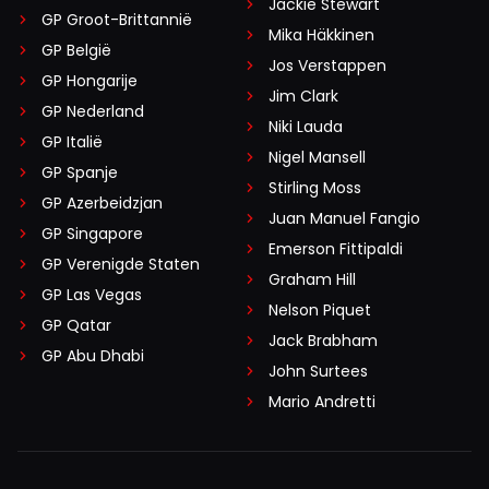
Jackie Stewart
GP Groot-Brittannië
Mika Häkkinen
GP België
Jos Verstappen
GP Hongarije
Jim Clark
GP Nederland
Niki Lauda
GP Italië
Nigel Mansell
GP Spanje
Stirling Moss
GP Azerbeidzjan
Juan Manuel Fangio
GP Singapore
Emerson Fittipaldi
GP Verenigde Staten
Graham Hill
GP Las Vegas
Nelson Piquet
GP Qatar
Jack Brabham
GP Abu Dhabi
John Surtees
Mario Andretti