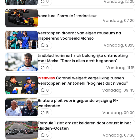
Vandaag, 12:05
0
Vacature: Formule 1-redacteur
Vandaag, 07:20
Verstappen droomt van eigen museum na
inspirerend voorbeeld Alonso
Vandaag, 08:15
2
Lindblad herinnert zich belangrijke ontmoeting
met Marko: "Daar is alles echt begonnen"
Vandaag, 11:15
0
Coronel weigert vergelijking tussen
INTERVIEW
Verstappen en Antonelli: "Nog niet dat niveau"
Vandaag, 09:45
0
Briatore pleit voor ingrijpende wijziging F1-
weekenden
Vandaag, 09:00
5
Formule 1 ziet omzet kelderen door onrust in het
Midden-Oosten
Vandaag, 07:30
5