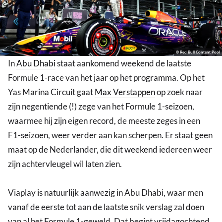
© Red Bull Content Pool
In
Abu Dhabi
staat aankomend weekend de laatste
Formule 1-race van het jaar op het programma. Op het
Yas Marina Circuit gaat
Max Verstappen
op zoek naar
zijn negentiende (!) zege van het Formule 1-seizoen,
waarmee hij zijn eigen record, de meeste zeges in een
F1-seizoen, weer verder aan kan scherpen. Er staat geen
maat op de Nederlander, die dit weekend iedereen weer
zijn achtervleugel wil laten zien.
Viaplay is natuurlijk aanwezig in Abu Dhabi, waar men
vanaf de eerste tot aan de laatste snik verslag zal doen
van al het Formule 1-geweld. Dat begint vrijdagochtend