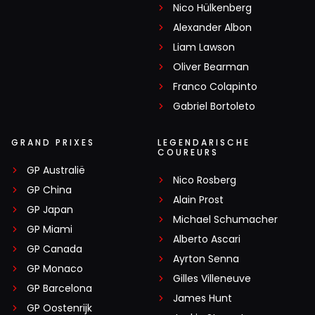
Nico Hülkenberg
Alexander Albon
Liam Lawson
Oliver Bearman
Franco Colapinto
Gabriel Bortoleto
GRAND PRIXES
LEGENDARISCHE
COUREURS
GP Australië
Nico Rosberg
GP China
Alain Prost
GP Japan
Michael Schumacher
GP Miami
Alberto Ascari
GP Canada
Ayrton Senna
GP Monaco
Gilles Villeneuve
GP Barcelona
James Hunt
GP Oostenrijk