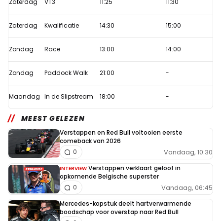
Zaterdag
VT3
11:25
11:30
te
zien
Zaterdag
Kwalificatie
14:30
15:00
op
Viaplay
Zondag
Race
13:00
14:00
Zondag
Paddock Walk
21:00
-
Maandag
In de Slipstream
18:00
-
MEEST GELEZEN
Verstappen en Red Bull voltooien eerste
comeback van 2026
Vandaag, 10:30
0
Verstappen verklaart geloof in
INTERVIEW
opkomende Belgische superster
Vandaag, 06:45
0
Mercedes-kopstuk deelt hartverwarmende
boodschap voor overstap naar Red Bull