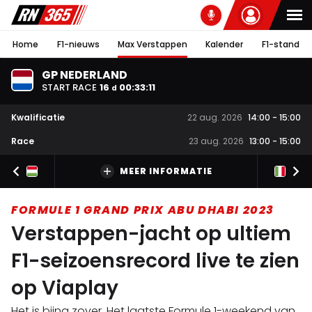
Home
F1-nieuws
Max Verstappen
Kalender
F1-stand
GP NEDERLAND
START RACE
16
00
:
33
:
10
d
Kwalificatie
22 aug. 2026
14:00
-
15:00
Race
23 aug. 2026
13:00
-
15:00
MEER INFORMATIE
FORMULE 1 GRAND PRIX ABU DHABI 2023
Verstappen-jacht op ultiem
F1-seizoensrecord live te zien
op Viaplay
Het is bijna zover. Het laatste Formule 1-weekend van