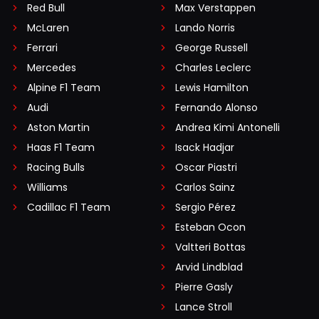
Red Bull
Max Verstappen
McLaren
Lando Norris
Ferrari
George Russell
Mercedes
Charles Leclerc
Alpine F1 Team
Lewis Hamilton
Audi
Fernando Alonso
Aston Martin
Andrea Kimi Antonelli
Haas F1 Team
Isack Hadjar
Racing Bulls
Oscar Piastri
Williams
Carlos Sainz
Cadillac F1 Team
Sergio Pérez
Esteban Ocon
Valtteri Bottas
Arvid Lindblad
Pierre Gasly
Lance Stroll