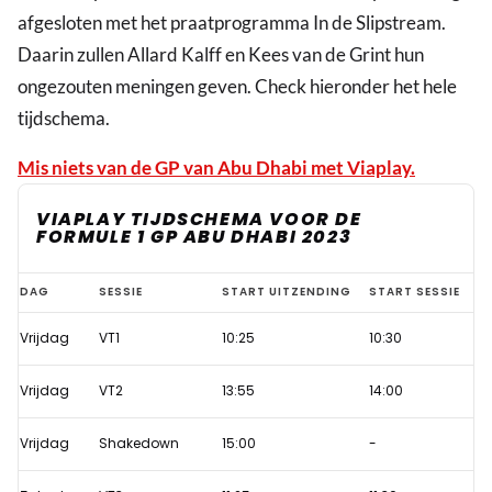
afgesloten met het praatprogramma In de Slipstream.
Daarin zullen Allard Kalff en Kees van de Grint hun
ongezouten meningen geven. Check hieronder het hele
tijdschema.
Mis niets van de GP van Abu Dhabi met Viaplay.
VIAPLAY TIJDSCHEMA VOOR DE
FORMULE 1 GP ABU DHABI 2023
Verstappen-
DAG
SESSIE
START UITZENDING
START SESSIE
jacht
Vrijdag
VT1
10:25
10:30
op
ultiem
Vrijdag
VT2
13:55
14:00
F1-
seizoensrecord
Vrijdag
Shakedown
15:00
-
live