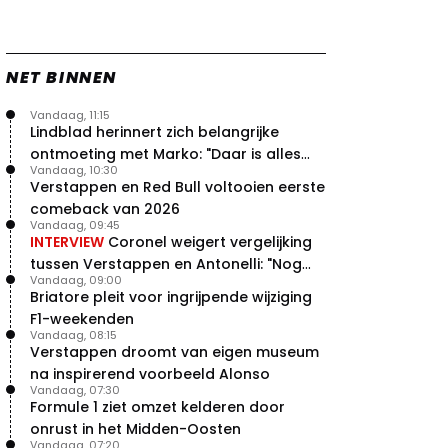
NET BINNEN
Vandaag, 11:15
Lindblad herinnert zich belangrijke
ontmoeting met Marko: "Daar is alles
Vandaag, 10:30
echt begonnen"
Verstappen en Red Bull voltooien eerste
comeback van 2026
Vandaag, 09:45
INTERVIEW
Coronel weigert vergelijking
tussen Verstappen en Antonelli: "Nog
Vandaag, 09:00
niet dat niveau"
Briatore pleit voor ingrijpende wijziging
F1-weekenden
Vandaag, 08:15
Verstappen droomt van eigen museum
na inspirerend voorbeeld Alonso
Vandaag, 07:30
Formule 1 ziet omzet kelderen door
onrust in het Midden-Oosten
Vandaag, 07:20