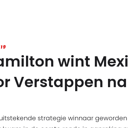
19
milton wint Mex
oor Verstappen na
n uitstekende strategie winnaar geworden