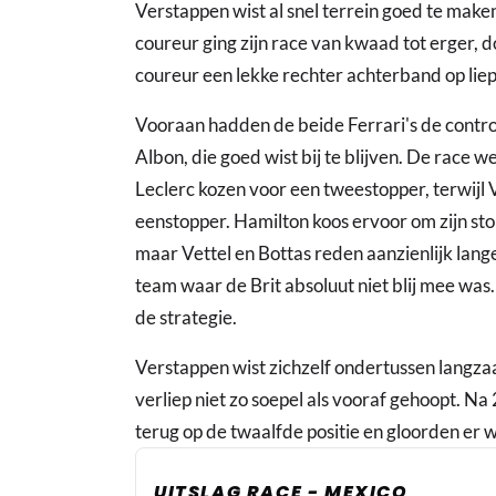
Verstappen wist al snel terrein goed te make
coureur ging zijn race van kwaad tot erger, do
coureur een lekke rechter achterband op liep e
Vooraan hadden de beide Ferrari's de contro
Albon, die goed wist bij te blijven. De race 
Leclerc kozen voor een tweestopper, terwijl 
eenstopper. Hamilton koos ervoor om zijn sto
maar Vettel en Bottas reden aanzienlijk lange
team waar de Brit absoluut niet blij mee was.
de strategie.
Verstappen wist zichzelf ondertussen langza
verliep niet zo soepel als vooraf gehoopt. N
terug op de twaalfde positie en gloorden er 
UITSLAG RACE - MEXICO