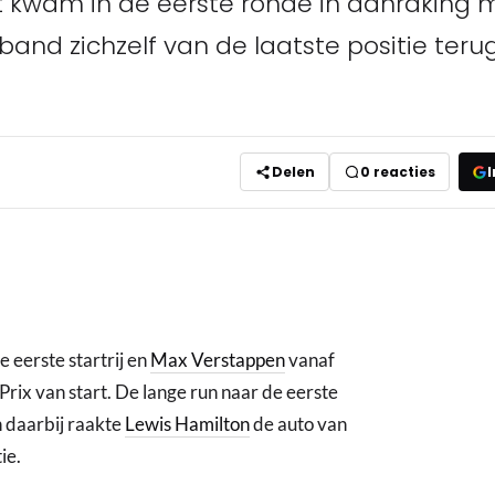
it kwam in de eerste ronde in aanraking
band zichzelf van de laatste positie ter
Delen
0
reacties
I
e eerste startrij en
Max Verstappen
vanaf
Prix van start. De lange run naar de eerste
 daarbij raakte
Lewis Hamilton
de auto van
ie.