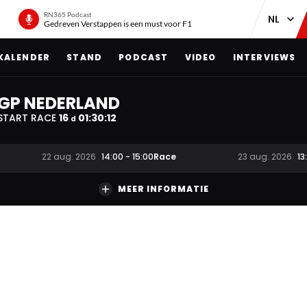
RN365 Podcast
Gedreven Verstappen is een must voor F1
KALENDER
STAND
PODCAST
VIDEO
INTERVIEWS
GP NEDERLAND
START RACE
16
01
:
30
:
11
d
Race
22 aug. 2026
14:00
-
15:00
23 aug. 2026
13
MEER INFORMATIE