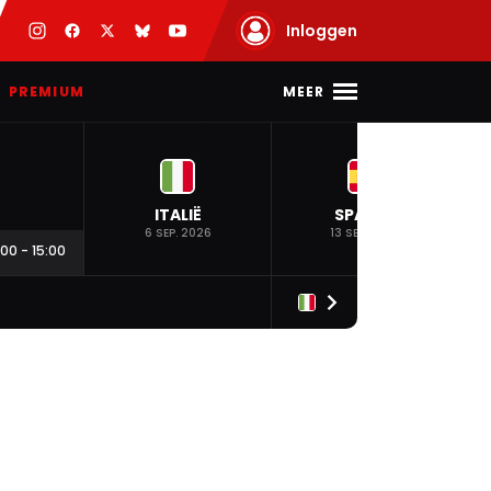
Inloggen
MEER
PREMIUM
ITALIË
SPANJE
6 SEP. 2026
13 SEP. 2026
:00
-
15:00