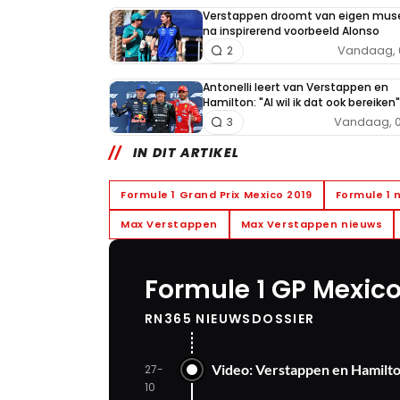
Verstappen droomt van eigen mu
na inspirerend voorbeeld Alonso
Vandaag, 
2
Antonelli leert van Verstappen en
Hamilton: "Al wil ik dat ook bereiken"
Vandaag, 0
3
IN DIT ARTIKEL
Formule 1 Grand Prix Mexico 2019
Formule 1 
Max Verstappen
Max Verstappen nieuws
Formule 1 GP Mexico
RN365 NIEUWSDOSSIER
Video: Verstappen en Hamilto
27-
10