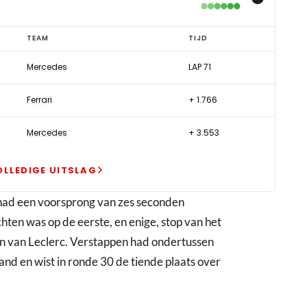
TEAM
TIJD
Mercedes
LAP 71
Ferrari
+ 1.766
Mercedes
+ 3.553
OLLEDIGE UITSLAG
 had een voorsprong van zes seconden
ten was op de eerste, en enige, stop van het
n van Leclerc. Verstappen had ondertussen
d en wist in ronde 30 de tiende plaats over