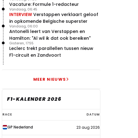
Vacature: Formule 1-redacteur
Vandaag, 06:45
INTERVIEW
Verstappen verklaart geloof
in opkomende Belgische superster
Vandaag, 06:00
Antonelli leert van Verstappen en
Hamilton: "Al wil ik dat ook bereiken"
Gisteren, 17:55
Leclerc trekt parallellen tussen nieuw
F1-circuit en Zandvoort
MEER NIEUWS
F1-KALENDER 2026
F1-
RACE
DATUM
kalender
GP Nederland
23 aug 2026
2026