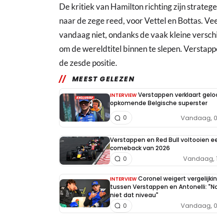
De kritiek van Hamilton richting zijn strate
naar de zege reed, voor Vettel en Bottas. V
vandaag niet, ondanks de vaak kleine versch
om de wereldtitel binnen te slepen. Verstapp
de zesde positie.
MEEST GELEZEN
Verstappen verklaart geloo
INTERVIEW
opkomende Belgische superster
Vandaag, 0
0
Verstappen en Red Bull voltooien e
comeback van 2026
Vandaag, 
0
Coronel weigert vergelijki
INTERVIEW
tussen Verstappen en Antonelli: "N
niet dat niveau"
Vandaag, 0
0