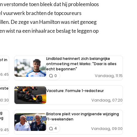
gen verstomde toen bleek dat hij probleemloos
eel vuurwerk brachten de topcoureurs
illen. De zege van Hamilton was niet genoeg
en wist na een inhaalrace beslag te leggen op
Lindblad herinnert zich belangrijke
f in
ontmoeting met Marko: "Daar is alles
echt begonnen"
6:45
Vandaag, 11:15
0
erste
Vacature: Formule 1-redacteur
Vandaag, 07:20
10:30
ng
Briatore pleit voor ingrijpende wijziging
og
F1-weekenden
Vandaag, 09:00
4
9:45