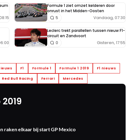
seum
Formule 1 ziet omzet kelderen door
onrust in het Midden-Oosten
08:15
Vandaag, 07:30
5
Leclerc trekt parallellen tussen nieuw F1-
circuit en Zandvoort
6:00
Gisteren, 17:55
0
nieuws
F1
Formule 1
Formule 1 2019
F1 nieuws
Red Bull Racing
Ferrari
Mercedes
 2019
n raken elkaar bij start GP Mexico