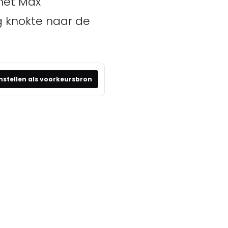
 met Max
ug knokte naar de
nstellen als voorkeursbron