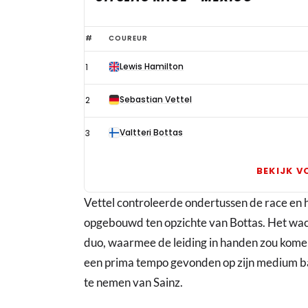
Klagende
#
COUREUR
Hamilton
Lewis Hamilton
1
wint
Mexicaanse
Sebastian Vettel
2
GP,
bijrol
Valtteri Bottas
3
voor
Verstappen
BEKIJK V
na
Vettel controleerde ondertussen de race en
touches
opgebouwd ten opzichte van Bottas. Het wach
duo, waarmee de leiding in handen zou kome
een prima tempo gevonden op zijn medium ban
te nemen van Sainz.