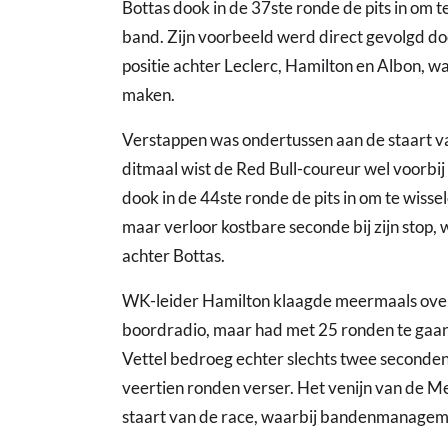
Bottas dook in de 37ste ronde de pits in om 
band. Zijn voorbeeld werd direct gevolgd door
positie achter Leclerc, Hamilton en Albon, w
maken.
Verstappen was ondertussen aan de staart va
ditmaal wist de Red Bull-coureur wel voorbi
dook in de 44ste ronde de pits in om te wiss
maar verloor kostbare seconde bij zijn stop, w
achter Bottas.
WK-leider Hamilton klaagde meermaals over 
boordradio, maar had met 25 ronden te gaan d
Vettel bedroeg echter slechts twee seconde
veertien ronden verser. Het venijn van de M
staart van de race, waarbij bandenmanagemen