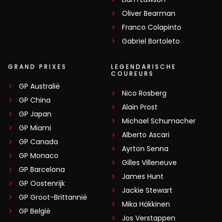
Oliver Bearman
Franco Colapinto
Gabriel Bortoleto
GRAND PRIXES
LEGENDARISCHE
COUREURS
GP Australië
Nico Rosberg
GP China
Alain Prost
GP Japan
Michael Schumacher
GP Miami
Alberto Ascari
GP Canada
Ayrton Senna
GP Monaco
Gilles Villeneuve
GP Barcelona
James Hunt
GP Oostenrijk
Jackie Stewart
GP Groot-Brittannië
Mika Häkkinen
GP België
Jos Verstappen