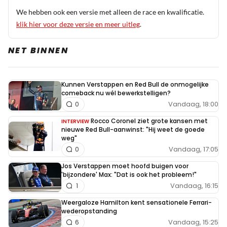
Meepraten? Dat kan! Je hoeft je alleen maar aan te
We hebben ook een versie met alleen de race en kwalificatie.
melden met een RN365-account.
klik hier voor deze versie en meer uitleg
.
NET BINNEN
INLOGGEN
AANMELDEN
Kunnen Verstappen en Red Bull de onmogelijke
comeback nu wél bewerkstelligen?
Vandaag, 18:00
0
Rocco Coronel ziet grote kansen met
INTERVIEW
nieuwe Red Bull-aanwinst: "Hij weet de goede
weg"
Vandaag, 17:05
0
Jos Verstappen moet hoofd buigen voor
'bijzondere' Max: "Dat is ook het probleem!"
Vandaag, 16:15
1
Weergaloze Hamilton kent sensationele Ferrari-
wederopstanding
Vandaag, 15:25
6