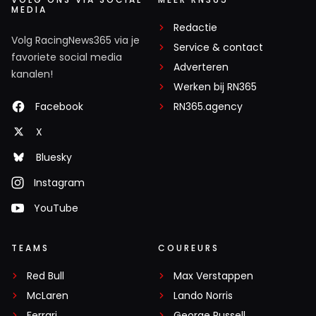
MEDIA
Redactie
Volg RacingNews365 via je
Service & contact
favoriete social media
Adverteren
kanalen!
Werken bij RN365
Facebook
RN365.agency
X
Bluesky
Instagram
YouTube
TEAMS
COUREURS
Red Bull
Max Verstappen
McLaren
Lando Norris
Ferrari
George Russell