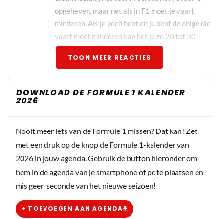
opgeheven, maar net als in F1 moet je vaart
minderen. Als je pech hebt en je bent de enige die
vaart moet minderen kan het je zo 20 tot 30
seconde op een ronde schelen.
TOON MEER REACTIES
MassimoDiscenscale
DOWNLOAD DE FORMULE 1 KALENDER
2026
27 september 2025 11:34
Forza Max e forza Ferrari.
Nooit meer iets van de Formule 1 missen? Dat kan! Zet
met een druk op de knop de Formule 1-kalender van
Ary Mol
2026 in jouw agenda. Gebruik de button hieronder om
27 september 2025 15:06
hem in de agenda van je smartphone of pc te plaatsen en
Bijzonder Max rijden in gt3 klasse
mis geen seconde van het nieuwe seizoen!
+ TOEVOEGEN AAN AGENDA