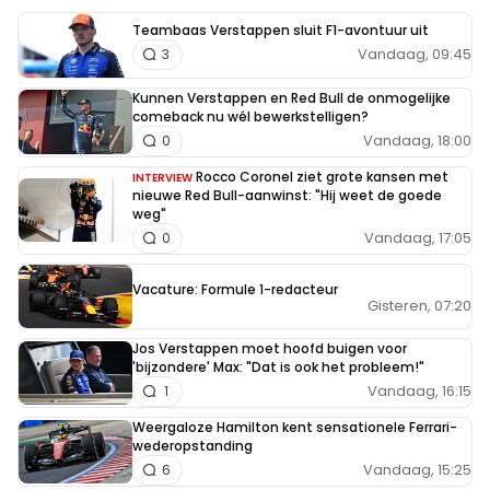
Teambaas Verstappen sluit F1-avontuur uit
Vandaag, 09:45
3
Kunnen Verstappen en Red Bull de onmogelijke
comeback nu wél bewerkstelligen?
Vandaag, 18:00
0
Rocco Coronel ziet grote kansen met
INTERVIEW
nieuwe Red Bull-aanwinst: "Hij weet de goede
weg"
Vandaag, 17:05
0
Vacature: Formule 1-redacteur
Gisteren, 07:20
Jos Verstappen moet hoofd buigen voor
'bijzondere' Max: "Dat is ook het probleem!"
Vandaag, 16:15
1
Weergaloze Hamilton kent sensationele Ferrari-
wederopstanding
Vandaag, 15:25
6