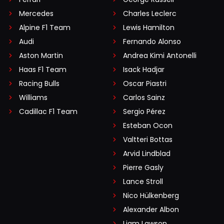
Mercedes
Charles Leclerc
Alpine F1 Team
Lewis Hamilton
Audi
Fernando Alonso
Aston Martin
Andrea Kimi Antonelli
Haas F1 Team
Isack Hadjar
Racing Bulls
Oscar Piastri
Williams
Carlos Sainz
Cadillac F1 Team
Sergio Pérez
Esteban Ocon
Valtteri Bottas
Arvid Lindblad
Pierre Gasly
Lance Stroll
Nico Hülkenberg
Alexander Albon
Liam Lawson