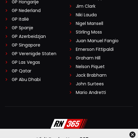
GP Hongarije
Jim Clark
GP Nederland
Niki Lauda
GP Italië
Nigel Mansell
GP Spanje
Stirling Moss
GP Azerbeidzjan
Juan Manuel Fangio
GP Singapore
Emerson Fittipaldi
GP Verenigde Staten
Graham Hill
GP Las Vegas
Nelson Piquet
GP Qatar
Jack Brabham
GP Abu Dhabi
John Surtees
Mario Andretti