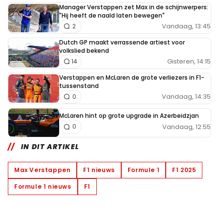
Manager Verstappen zet Max in de schijnwerpers:
"Hij heeft de naald laten bewegen"
Vandaag, 13:45
2
Dutch GP maakt verrassende artiest voor
volkslied bekend
Gisteren, 14:15
14
Verstappen en McLaren de grote verliezers in F1-
tussenstand
Vandaag, 14:35
0
McLaren hint op grote upgrade in Azerbeidzjan
Vandaag, 12:55
0
IN DIT ARTIKEL
Max Verstappen
F1 nieuws
Formule 1
F1 2025
Formule 1 nieuws
F1