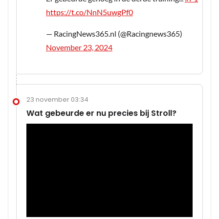
https://t.co/NnN5uwgPf0
— RacingNews365.nl (@Racingnews365)
November 23, 2024
23 november 03:34
Wat gebeurde er nu precies bij Stroll?