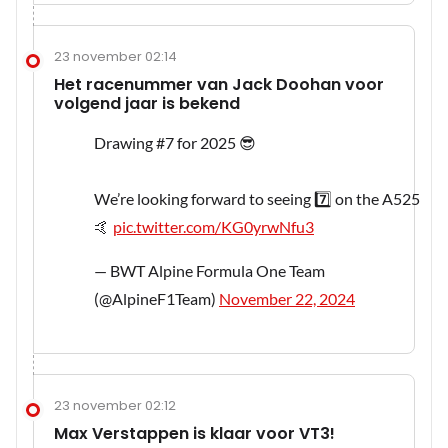
23 november 02:14
Het racenummer van Jack Doohan voor
volgend jaar is bekend
Drawing #7 for 2025 😎
We’re looking forward to seeing 7️⃣ on the A525
🤙
pic.twitter.com/KG0yrwNfu3
— BWT Alpine Formula One Team
(@AlpineF1Team)
November 22, 2024
23 november 02:12
Max Verstappen is klaar voor VT3!