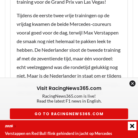
training voor de Grand Prix van Las Vegas!
Tijdens de eerste twee vrije trainingen op de
vrijdag kwamen de beide Mercedes-coureurs
vooral goed voor de dag, terwijl Max Verstappen
de smaak nog niet helemaal te pakken leek te
hebben. De Nederlander sloot de tweede training
af met de zeventiende tijd, maar één voordeel:
echt veelzeggend was die rondetijd gelukkig nog
niet. Maar is de Nederlander in staat om er tijdens
de derde en laatste training nog meer uit te halen,
Visit RacingNews365.com
of is de concurrentie vooralsnog te sterk?
RacingNews365.com is live!
Read the latest F1 news in English.
GO TO RACINGNEWS365.COM
Laatste update:
vrijdag 7 augustus 2026 04:44
2026
Don't show again
MEEST GELEZEN
Verstappen en Red Bull flink gehinderd in jacht op Mercedes
Verstappen en Red Bull flink gehinderd in jacht op