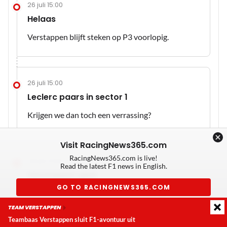
26 juli 15:00
Helaas
Verstappen blijft steken op P3 voorlopig.
26 juli 15:00
Leclerc paars in sector 1
Krijgen we dan toch een verrassing?
Visit RacingNews365.com
RacingNews365.com is live!
26 juli 14:59
Read the latest F1 news in English.
Verstappen geel
GO TO RACINGNEWS365.COM
Ai, slechte eerste sector van Verstappen.
TEAM VERSTAPPEN
Don't show again
Teambaas Verstappen sluit F1-avontuur uit
Laatste update:
zaterdag 8 augustus 2026 23:35