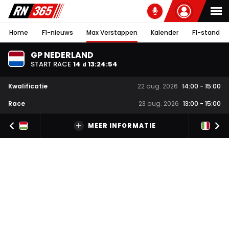
Home
F1-nieuws
Max Verstappen
Kalender
F1-stand
GP NEDERLAND
START RACE
14
13
:
24
:
53
d
Kwalificatie
22 aug. 2026
14:00
-
15:00
Race
23 aug. 2026
13:00
-
15:00
MEER INFORMATIE