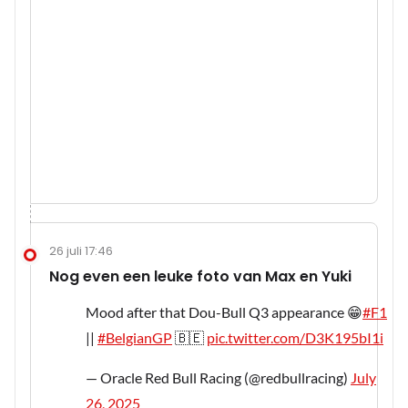
26 juli 17:46
Nog even een leuke foto van Max en Yuki
Mood after that Dou-Bull Q3 appearance 😁
#F1
||
#BelgianGP
🇧🇪
pic.twitter.com/D3K195bI1i
— Oracle Red Bull Racing (@redbullracing)
July
26, 2025