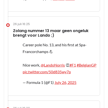
26 juli 16:25
Zolang nummer 13 maar geen ongeluk
brengt voor Lando ;)
Career pole No. 13, and his first at Spa-
Francorchamps 💪
Nice work,
@LandoNorris
👏
#F1
#BelgianGP
pic.twitter.com/50d835wy7p
— Formula 1 (@F1)
July 26, 2025