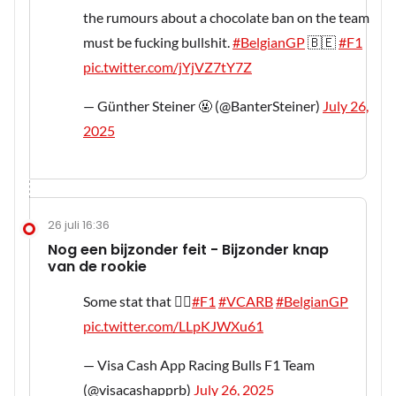
the rumours about a chocolate ban on the team
must be fucking bullshit.
#BelgianGP
🇧🇪
#F1
pic.twitter.com/jYjVZ7tY7Z
— Günther Steiner 🤬 (@BanterSteiner)
July 26,
2025
26 juli 16:36
Nog een bijzonder feit - Bijzonder knap
van de rookie
Some stat that 😮‍💨
#F1
#VCARB
#BelgianGP
pic.twitter.com/LLpKJWXu61
— Visa Cash App Racing Bulls F1 Team
(@visacashapprb)
July 26, 2025