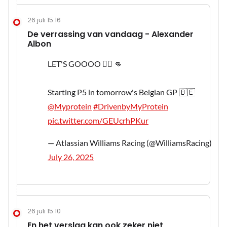
26 juli 15:16
De verrassing van vandaag - Alexander
Albon
LET'S GOOOO 😮‍💨 👊
Starting P5 in tomorrow's Belgian GP 🇧🇪
@Myprotein
#DrivenbyMyProtein
pic.twitter.com/GEUcrhPKur
— Atlassian Williams Racing (@WilliamsRacing)
July 26, 2025
26 juli 15:10
En het verslag kan ook zeker niet