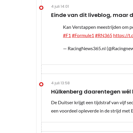
4 juli 14:01
Einde van dit liveblog, maar d
Kan Verstappen meestrijden om pole
#F1
#Formule1
#RN365
https://
— RacingNews365.nl (@Racingne
4 juli 13:58
Hülkenberg daarentegen wél 
De Duitser krijgt een tijdstraf van vijf
een voordeel opleverde in de strijd met E