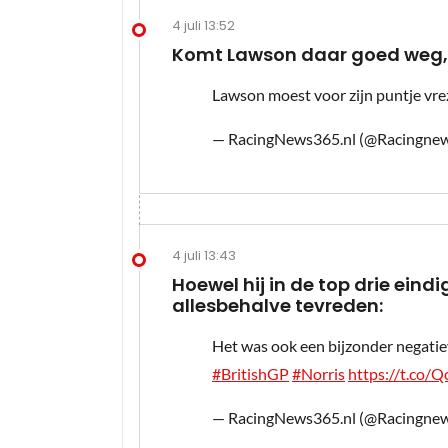
4 juli 13:52
Komt Lawson daar goed weg, o
Lawson moest voor zijn puntje vre
— RacingNews365.nl (@Racingne
4 juli 13:43
Hoewel hij in de top drie eind
allesbehalve tevreden:
Het was ook een bijzonder negati
#BritishGP
#Norris
https://t.co
— RacingNews365.nl (@Racingne