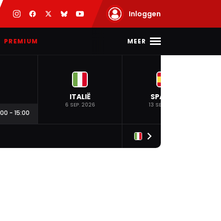
Inloggen
MEER
PREMIUM
ITALIË
SPANJE
6 SEP. 2026
13 SEP. 2026
:00
-
15:00