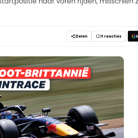
artpositie naar voren rijden, misschien 
Delen
11
reacties
I