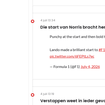
4 juli 13:34
Die start van Norris bracht he
Punchy at the start and then bold
Lando made a brilliant start to
#F1
pic.twitter.com/6FEPtLs7ec
— Formula 1 (@F1)
July 4, 2026
4 juli 13:19
Verstappen weet in ieder geval