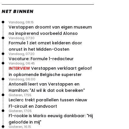
NET BINNEN
Vandaag, 08:15
Verstappen droomt van eigen museum
na inspirerend voorbeeld Alonso
Vandaag, 07:30
Formule 1 ziet omzet kelderen door
onrust in het Midden-Oosten
Vandaag, 07:20
Vacature: Formule 1-redacteur
Vandaag, 06:45
INTERVIEW
Verstappen verklaart geloof
in opkomende Belgische superster
Vandaag, 06:00
Antonelli leert van Verstappen en
Hamilton: "Al wil ik dat ook bereiken"
Gisteren, 17:55
Leclerc trekt parallellen tussen nieuw
F1-circuit en Zandvoort
Gisteren, 17:05
F1-rookie is Marko eeuwig dankbaar: "Hij
geloofde in mij"
Gisteren, 16:15