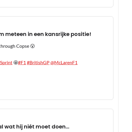
m meteen in een kansrijke positie!
 through Copse 😮
Sprint
🤩
#F1
#BritishGP
@McLarenF1
 wat hij niét moet doen...