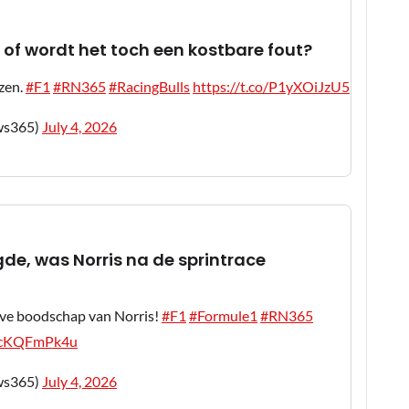
f wordt het toch een kostbare fout?
zen.
#F1
#RN365
#RacingBulls
https://t.co/P1yXOiJzU5
ws365)
July 4, 2026
igde, was Norris na de sprintrace
eve boodschap van Norris!
#F1
#Formule1
#RN365
/QcKQFmPk4u
ws365)
July 4, 2026