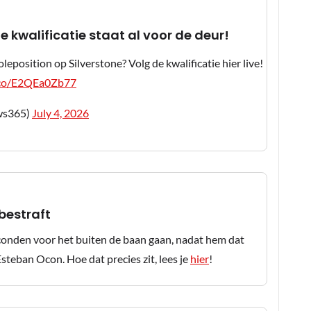
e kwalificatie staat al voor de deur!
position op Silverstone? Volg de kwalificatie hier live!
t.co/E2QEa0Zb77
ws365)
July 4, 2026
bestraft
 seconden voor het buiten de baan gaan, nadat hem dat
steban Ocon. Hoe dat precies zit, lees je
hier
!