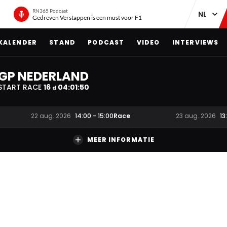
RN365 Podcast
Gedreven Verstappen is een must voor F1
KALENDER
STAND
PODCAST
VIDEO
INTERVIEWS
GP NEDERLAND
START RACE
16
04
:
01
:
49
d
Race
22 aug. 2026
14:00
-
15:00
23 aug. 2026
13
MEER INFORMATIE