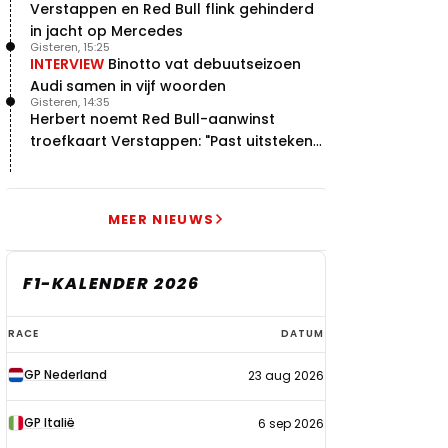
Verstappen en Red Bull flink gehinderd
in jacht op Mercedes
Gisteren, 15:25
INTERVIEW
Binotto vat debuutseizoen
Audi samen in vijf woorden
Gisteren, 14:35
Herbert noemt Red Bull-aanwinst
troefkaart Verstappen: "Past uitstekend
bij Red Bull"
MEER NIEUWS
F1-KALENDER 2026
F1-
RACE
DATUM
kalender
GP Nederland
23 aug 2026
2026
GP Italië
6 sep 2026