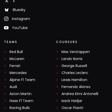
X
Bluesky
Instagram
YouTube
TEAMS
COUREURS
Red Bull
Max Verstappen
McLaren
Lando Norris
Ferrari
George Russell
Mercedes
Charles Leclerc
Alpine F1 Team
Lewis Hamilton
Audi
Fernando Alonso
Aston Martin
Andrea Kimi Antonelli
Haas F1 Team
Isack Hadjar
Racing Bulls
Oscar Piastri