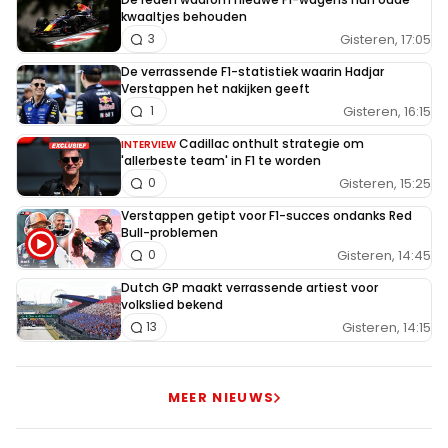
kwaaltjes behouden
Gisteren, 17:05
3
De verrassende F1-statistiek waarin Hadjar
Verstappen het nakijken geeft
Gisteren, 16:15
1
Cadillac onthult strategie om
INTERVIEW
'allerbeste team' in F1 te worden
Gisteren, 15:25
0
Verstappen getipt voor F1-succes ondanks Red
Bull-problemen
Gisteren, 14:45
0
Dutch GP maakt verrassende artiest voor
volkslied bekend
Gisteren, 14:15
13
MEER NIEUWS