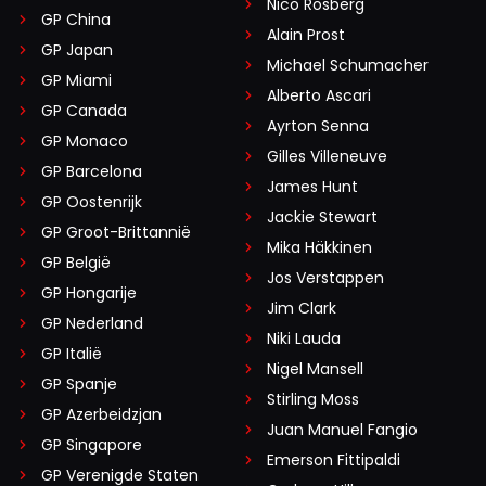
Nico Rosberg
GP China
Alain Prost
GP Japan
Michael Schumacher
GP Miami
Alberto Ascari
GP Canada
Ayrton Senna
GP Monaco
Gilles Villeneuve
GP Barcelona
James Hunt
GP Oostenrijk
Jackie Stewart
GP Groot-Brittannië
Mika Häkkinen
GP België
Jos Verstappen
GP Hongarije
Jim Clark
GP Nederland
Niki Lauda
GP Italië
Nigel Mansell
GP Spanje
Stirling Moss
GP Azerbeidzjan
Juan Manuel Fangio
GP Singapore
Emerson Fittipaldi
GP Verenigde Staten