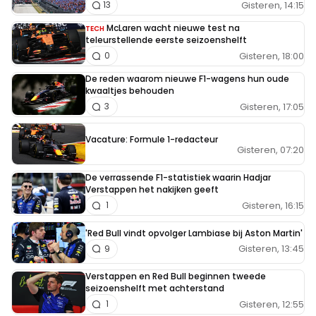
Gisteren, 14:15
13
McLaren wacht nieuwe test na
TECH
teleurstellende eerste seizoenshelft
Gisteren, 18:00
0
De reden waarom nieuwe F1-wagens hun oude
kwaaltjes behouden
Gisteren, 17:05
3
Vacature: Formule 1-redacteur
Gisteren, 07:20
De verrassende F1-statistiek waarin Hadjar
Verstappen het nakijken geeft
Gisteren, 16:15
1
'Red Bull vindt opvolger Lambiase bij Aston Martin'
Gisteren, 13:45
9
Verstappen en Red Bull beginnen tweede
seizoenshelft met achterstand
Gisteren, 12:55
1