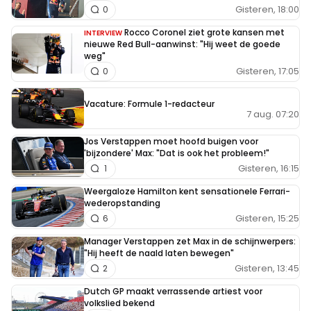
Gisteren, 18:00
0
Rocco Coronel ziet grote kansen met
INTERVIEW
nieuwe Red Bull-aanwinst: "Hij weet de goede
weg"
Gisteren, 17:05
0
Vacature: Formule 1-redacteur
7 aug. 07:20
Jos Verstappen moet hoofd buigen voor
'bijzondere' Max: "Dat is ook het probleem!"
Gisteren, 16:15
1
Weergaloze Hamilton kent sensationele Ferrari-
wederopstanding
Gisteren, 15:25
6
Manager Verstappen zet Max in de schijnwerpers:
"Hij heeft de naald laten bewegen"
Gisteren, 13:45
2
Dutch GP maakt verrassende artiest voor
volkslied bekend