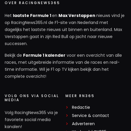
OVER RACINGNEWS365
Het
laatste Formule 1
en
Max Verstappen
nieuws vind je
op RacingNews365.nl de F1-site van Nederland met
dagelijks het laatste nieuws uit binnen en buitenland. Max
Verstappen gaat in zijn Red Bull op jacht naar nieuwe
successen.
Bekijk de
Formule 1 kalender
voor een overzicht van alle
races, met uitgebreide informatie van de races en real-
time informatie. Wil je F1 op TV kijken bekijk dan het
complete overzicht!
VOLG ONS VIA SOCIAL
MEER RN365
MEDIA
Redactie
Volg RacingNews365 via je
Service & contact
favoriete social media
Adverteren
kanalen!