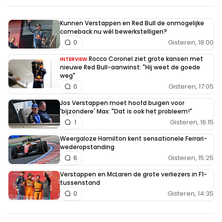
Kunnen Verstappen en Red Bull de onmogelijke
comeback nu wél bewerkstelligen?
Gisteren, 18:00
0
Rocco Coronel ziet grote kansen met
INTERVIEW
nieuwe Red Bull-aanwinst: "Hij weet de goede
weg"
Gisteren, 17:05
0
Jos Verstappen moet hoofd buigen voor
'bijzondere' Max: "Dat is ook het probleem!"
Gisteren, 16:15
1
Weergaloze Hamilton kent sensationele Ferrari-
wederopstanding
Gisteren, 15:25
6
Verstappen en McLaren de grote verliezers in F1-
tussenstand
Gisteren, 14:35
0