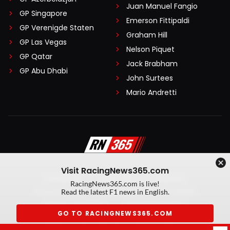
Juan Manuel Fangio
GP Singapore
Emerson Fittipaldi
GP Verenigde Staten
Graham Hill
GP Las Vegas
Nelson Piquet
GP Qatar
Jack Brabham
GP Abu Dhabi
John Surtees
Mario Andretti
Visit RacingNews365.com
Disclaimer
Algemene voorwaarden
RacingNews365.com is live!
Privacy Policy
Created by On Your Marks
Read the latest F1 news in English.
Privacy manager
Kansspeluitingen
GO TO RACINGNEWS365.COM
© 2026 RacingNews365. Alle rechten voorbehouden