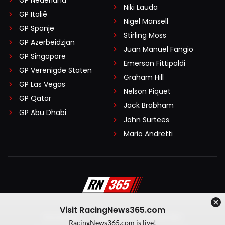
Niki Lauda
GP Italië
Nigel Mansell
GP Spanje
Stirling Moss
GP Azerbeidzjan
Juan Manuel Fangio
GP Singapore
Emerson Fittipaldi
GP Verenigde Staten
Graham Hill
GP Las Vegas
Nelson Piquet
GP Qatar
Jack Brabham
GP Abu Dhabi
John Surtees
Mario Andretti
Visit RacingNews365.com
Disclaimer
Algemene voorwaarden
RacingNews365.com is live!