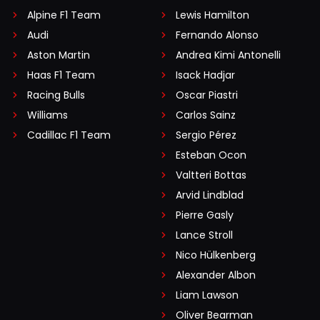
Alpine F1 Team
Lewis Hamilton
Audi
Fernando Alonso
Aston Martin
Andrea Kimi Antonelli
Haas F1 Team
Isack Hadjar
Racing Bulls
Oscar Piastri
Williams
Carlos Sainz
Cadillac F1 Team
Sergio Pérez
Esteban Ocon
Valtteri Bottas
Arvid Lindblad
Pierre Gasly
Lance Stroll
Nico Hülkenberg
Alexander Albon
Liam Lawson
Oliver Bearman