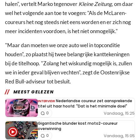
halen", vertelt Marko tegenover
Kleine Zeitung
, om daar
wel het volgende aan toe te voegen: "Als de McLaren-
coureurs het nog steeds niet eens worden en er zich nog
meer incidenten voordoen, is het niet onmogelijk."
"Maar dan moeten we onze auto wel in topconditie
houden", zo plaatst hij twee belangrijke kanttekeningen
bij de titelhoop. "Zolang het wiskundig mogelijk is, zullen
we in ieder geval blijven vechten", zegt de Oostenrijkse
Red Bull-adviseur tot besluit.
MEEST GELEZEN
Nederlandse coureur zet aansprekende
INTERVIEW
titel uit haar hoofd: "Dat is het minimale doel"
Vandaag, 15:25
0
Gigantische blunder kost moto2-coureur
overwinning
Vandaag, 15:05
0