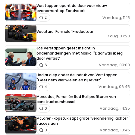
Verstappen opent de deur voor nieuw
evenement op Zandvoort
Vandaag, 11:15
2
Vacature: Formule 1-redacteur
7 aug. 07:20
Jos Verstappen geeft inzicht in
onderhandelingen met Marko: "Daar was ik erg
door verrast"
Vandaag, 09:00
6
Hadjar diep onder de indruk van Verstappen:
"Geef hem vier wielen en hij levert"
Vandaag, 06:45
4
Mercedes, Ferrari én Red Bull profiteren van
constructeurshussel
Vandaag, 14:35
0
McLaren-kopstuk stipt grote 'verandering' achter
succes aan
Vandaag, 13:45
0