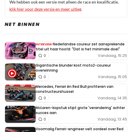
We hebben ook een versie met alleen de race en kwalificatie.
klik hier voor deze versie en meer uitleg
.
NET BINNEN
Nederlandse coureur zet aansprekende
INTERVIEW
titel uit haar hoofd: "Dat is het minimale doel"
Vandaag, 15:25
0
Gigantische blunder kost moto2-coureur
overwinning
Vandaag, 15:05
0
Mercedes, Ferrari én Red Bull profiteren van
constructeurshussel
Vandaag, 14:35
0
McLaren-kopstuk stipt grote 'verandering' achter
succes aan
Vandaag, 13:45
0
Voormalig Ferrari-engineer velt oordeel over Red