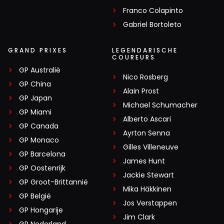
Franco Colapinto
Gabriel Bortoleto
GRAND PRIXES
LEGENDARISCHE
COUREURS
GP Australië
Nico Rosberg
GP China
Alain Prost
GP Japan
Michael Schumacher
GP Miami
Alberto Ascari
GP Canada
Ayrton Senna
GP Monaco
Gilles Villeneuve
GP Barcelona
James Hunt
GP Oostenrijk
Jackie Stewart
GP Groot-Brittannië
Mika Häkkinen
GP België
Jos Verstappen
GP Hongarije
Jim Clark
GP Nederland