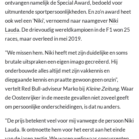
ontvangen namelijk de Special Award, bedoeld voor
uitmuntende sportpersoonlijkheden. En zo'n award heet
ook wel een 'Niki', vernoemd naar naamgever
Niki
Lauda
. De drievoudig wereldkampioen in de F1 won 25
races, maar overleed in mei 2019.
"We missen hem. Niki heeft met zijn duidelijke en soms
brutale uitspraken een eigen imago gecreëerd. Hij
onderbouwde alles altijd met zijn vakkennis en
diepgaande kennis en praatte gewoon geen onzin",
vertelt Red Bull-adviseur Marko bij
Kleine Zeitung
. Waar
de Oostenrijker in de meeste gevallen niet zoveel geeft
om persoonlijke onderscheidingen, is dat nu anders.
"De prijs betekent veel voor mij vanwege de persoon Niki
Lauda. Ik ontmoette hem voor het eerst aan het einde
van de jaren zestig. We waren weliswaar concurrenten,