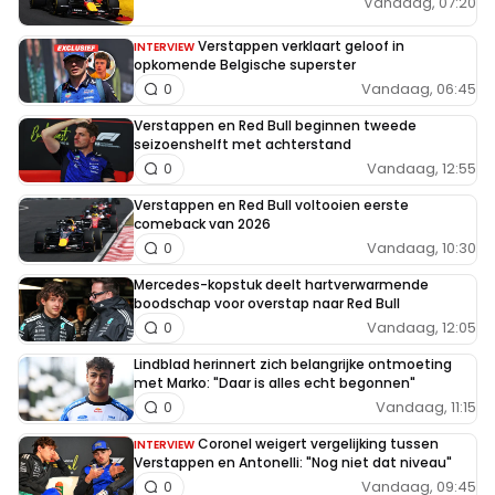
Vandaag, 07:20
Verstappen verklaart geloof in
INTERVIEW
opkomende Belgische superster
Vandaag, 06:45
0
Verstappen en Red Bull beginnen tweede
seizoenshelft met achterstand
Vandaag, 12:55
0
Verstappen en Red Bull voltooien eerste
comeback van 2026
Vandaag, 10:30
0
Mercedes-kopstuk deelt hartverwarmende
boodschap voor overstap naar Red Bull
Vandaag, 12:05
0
Lindblad herinnert zich belangrijke ontmoeting
met Marko: "Daar is alles echt begonnen"
Vandaag, 11:15
0
Coronel weigert vergelijking tussen
INTERVIEW
Verstappen en Antonelli: "Nog niet dat niveau"
Vandaag, 09:45
0