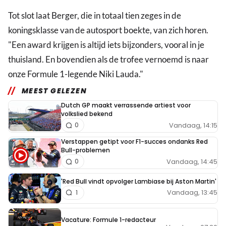
Tot slot laat Berger, die in totaal tien zeges in de
koningsklasse van de autosport boekte, van zich horen.
"Een award krijgen is altijd iets bijzonders, vooral in je
thuisland. En bovendien als de trofee vernoemd is naar
onze Formule 1-legende Niki Lauda."
MEEST GELEZEN
Dutch GP maakt verrassende artiest voor
volkslied bekend
Vandaag, 14:15
0
Verstappen getipt voor F1-succes ondanks Red
Bull-problemen
Vandaag, 14:45
0
'Red Bull vindt opvolger Lambiase bij Aston Martin'
Vandaag, 13:45
1
Vacature: Formule 1-redacteur