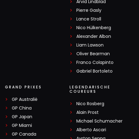
Arvid Lindblad
Pierre Gasly
Lance Stroll
Nico Hülkenberg
Alexander Albon
Liam Lawson
Oliver Bearman
Franco Colapinto
Gabriel Bortoleto
GRAND PRIXES
LEGENDARISCHE
COUREURS
GP Australië
Nico Rosberg
GP China
Alain Prost
GP Japan
Michael Schumacher
GP Miami
Alberto Ascari
GP Canada
Ayrton Senna