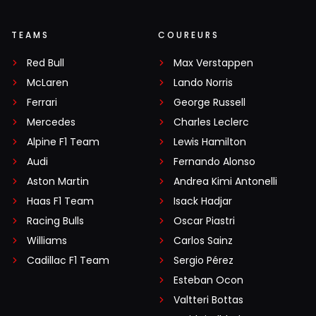
TEAMS
COUREURS
Red Bull
Max Verstappen
McLaren
Lando Norris
Ferrari
George Russell
Mercedes
Charles Leclerc
Alpine F1 Team
Lewis Hamilton
Audi
Fernando Alonso
Aston Martin
Andrea Kimi Antonelli
Haas F1 Team
Isack Hadjar
Racing Bulls
Oscar Piastri
Williams
Carlos Sainz
Cadillac F1 Team
Sergio Pérez
Esteban Ocon
Valtteri Bottas