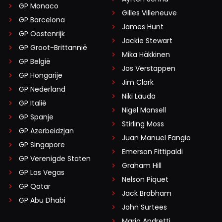
GP Monaco
Gilles Villeneuve
GP Barcelona
James Hunt
GP Oostenrijk
Jackie Stewart
GP Groot-Brittannië
Mika Häkkinen
GP België
Jos Verstappen
GP Hongarije
Jim Clark
GP Nederland
Niki Lauda
GP Italië
Nigel Mansell
GP Spanje
Stirling Moss
GP Azerbeidzjan
Juan Manuel Fangio
GP Singapore
Emerson Fittipaldi
GP Verenigde Staten
Graham Hill
GP Las Vegas
Nelson Piquet
GP Qatar
Jack Brabham
GP Abu Dhabi
John Surtees
Mario Andretti