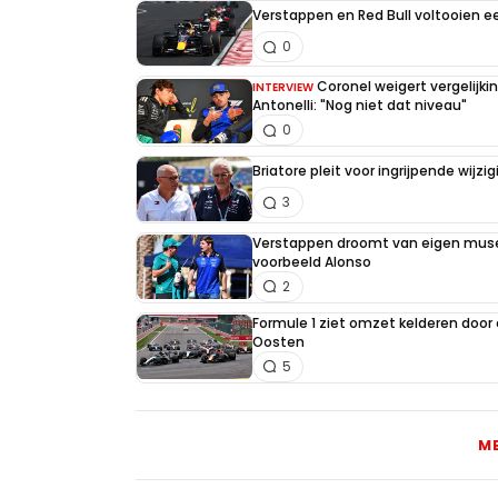
Verstappen en Red Bull voltooien 
0
Coronel weigert vergelijk
INTERVIEW
Antonelli: "Nog niet dat niveau"
0
Briatore pleit voor ingrijpende wijz
3
Verstappen droomt van eigen muse
voorbeeld Alonso
2
Formule 1 ziet omzet kelderen door
Oosten
5
M