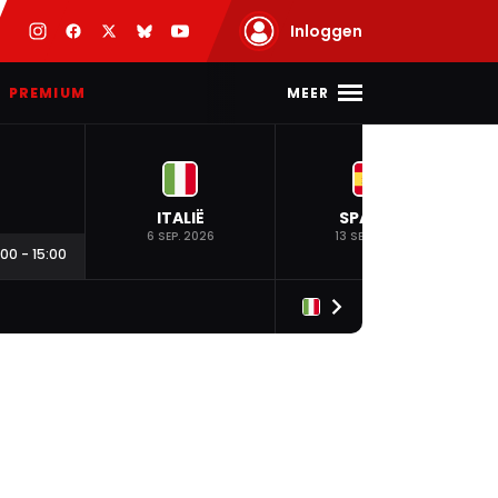
Inloggen
MEER
PREMIUM
ITALIË
SPANJE
6 SEP. 2026
13 SEP. 2026
:00
-
15:00