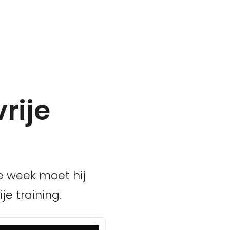
rije
ne week moet hij
je training.