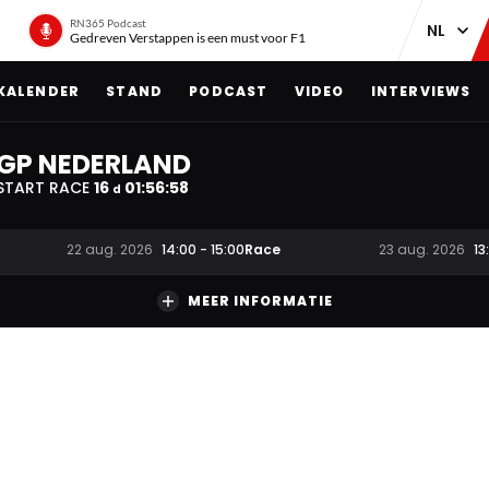
RN365 Podcast
Gedreven Verstappen is een must voor F1
KALENDER
STAND
PODCAST
VIDEO
INTERVIEWS
GP NEDERLAND
START RACE
16
01
:
56
:
56
d
Race
22 aug. 2026
14:00
-
15:00
23 aug. 2026
13
MEER INFORMATIE