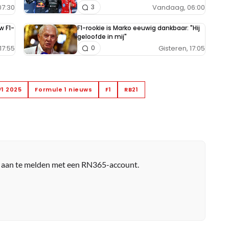
7:30
Vandaag, 06:00
3
w F1-
F1-rookie is Marko eeuwig dankbaar: "Hij
geloofde in mij"
17:55
Gisteren, 17:05
0
F1 2025
Formule 1 nieuws
F1
RB21
r aan te melden met een RN365-account.