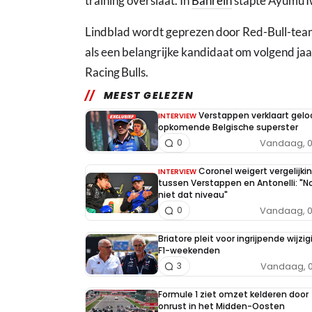
training overslaat. In
Bahrein
stapte Ayumu I
Lindblad wordt geprezen door Red-Bull-te
als een belangrijke kandidaat om volgend jaa
Racing Bulls.
MEEST GELEZEN
Verstappen verklaart geloo
INTERVIEW
opkomende Belgische superster
Vandaag, 0
0
Coronel weigert vergelijki
INTERVIEW
tussen Verstappen en Antonelli: "N
niet dat niveau"
Vandaag, 0
0
Briatore pleit voor ingrijpende wijzig
F1-weekenden
Vandaag, 0
3
Formule 1 ziet omzet kelderen door
onrust in het Midden-Oosten