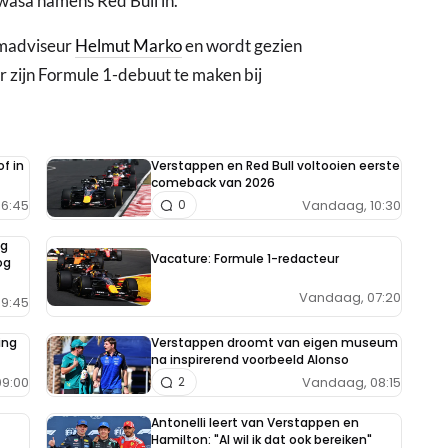
wasa namens Red Bull in.
amadviseur
Helmut Marko
en wordt gezien
r zijn Formule 1-debuut te maken bij
f in
Verstappen en Red Bull voltooien eerste
comeback van 2026
6:45
Vandaag, 10:30
0
ng
Vacature: Formule 1-redacteur
og
Vandaag, 07:20
9:45
ing
Verstappen droomt van eigen museum
na inspirerend voorbeeld Alonso
9:00
Vandaag, 08:15
2
Antonelli leert van Verstappen en
Hamilton: "Al wil ik dat ook bereiken"