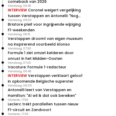
comeback van 2026
Vandaag, 09:45
INTERVIEW
Coronel weigert vergelijking
tussen Verstappen en Antonelli: "Nog
Vandaag, 09:00
niet dat niveau"
Briatore pleit voor ingrijpende wijziging
F1-weekenden
Vandaag, 08:15
Verstappen droomt van eigen museum
na inspirerend voorbeeld Alonso
Vandaag, 07:30
Formule 1 ziet omzet kelderen door
onrust in het Midden-Oosten
Vandaag, 07:20
Vacature: Formule 1-redacteur
Vandaag, 06:45
INTERVIEW
Verstappen verklaart geloof
in opkomende Belgische superster
Vandaag, 06:00
Antonelli leert van Verstappen en
Hamilton: "Al wil ik dat ook bereiken"
Gisteren, 17:55
Leclerc trekt parallellen tussen nieuw
F1-circuit en Zandvoort
Gisteren, 17:05