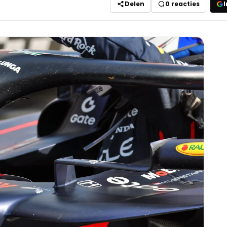
Delen
0
reacties
I