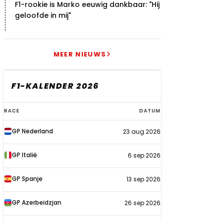
F1-rookie is Marko eeuwig dankbaar: "Hij
geloofde in mij"
MEER NIEUWS
F1-KALENDER 2026
F1-
RACE
DATUM
kalender
GP Nederland
23 aug 2026
2026
GP Italië
6 sep 2026
GP Spanje
13 sep 2026
GP Azerbeidzjan
26 sep 2026