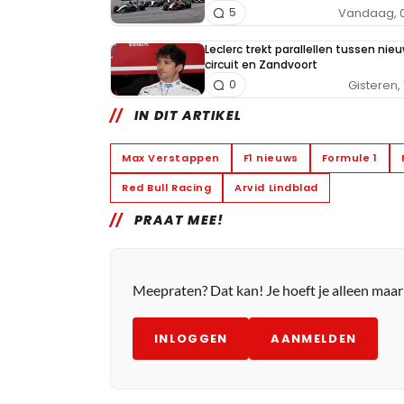
Vandaag, 0
5
Leclerc trekt parallellen tussen nieu
circuit en Zandvoort
Gisteren, 
0
IN DIT ARTIKEL
Max Verstappen
F1 nieuws
Formule 1
Red Bull Racing
Arvid Lindblad
PRAAT MEE!
Meepraten? Dat kan! Je hoeft je alleen maa
INLOGGEN
AANMELDEN