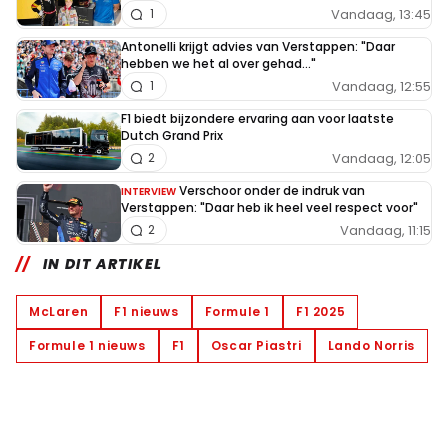
Vandaag, 13:45
1
Antonelli krijgt advies van Verstappen: "Daar
hebben we het al over gehad..."
Vandaag, 12:55
1
F1 biedt bijzondere ervaring aan voor laatste
Dutch Grand Prix
Vandaag, 12:05
2
Verschoor onder de indruk van
INTERVIEW
Verstappen: "Daar heb ik heel veel respect voor"
Vandaag, 11:15
2
IN DIT ARTIKEL
McLaren
F1 nieuws
Formule 1
F1 2025
Formule 1 nieuws
F1
Oscar Piastri
Lando Norris