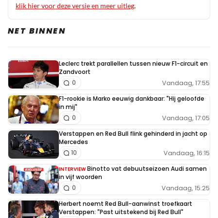
klik hier voor deze versie en meer uitleg
.
Monic Armiento-Hissink
17 oktober 2025 07:57
NET BINNEN
@F0rmuleeen alle twee mag ook wel.
F0rmuleeen
Leclerc trekt parallellen tussen nieuw F1-circuit en
Zandvoort
17 oktober 2025 07:27
Vandaag, 17:55
0
Maar dan wel graag in een hoofdrace, niet
tijdens de sprint…. 🤣
F1-rookie is Marko eeuwig dankbaar: "Hij geloofde
in mij"
Vandaag, 17:05
0
Verstappen en Red Bull flink gehinderd in jacht op
Thecla2
Mercedes
17 oktober 2025 05:53
Vandaag, 16:15
10
Too little too late.
Binotto vat debuutseizoen Audi samen
INTERVIEW
in vijf woorden
Vandaag, 15:25
0
Suriman
Herbert noemt Red Bull-aanwinst troefkaart
Verstappen: "Past uitstekend bij Red Bull"
PREMIUM
17 oktober 2025 07:26