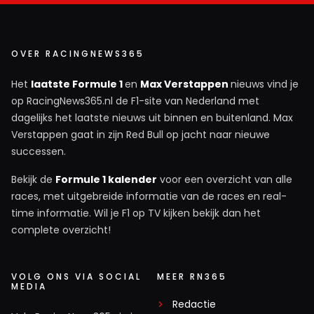
was een gat naast Piastry maar dat hield op bij de
achterkant van de auto van Max, dan kan je niet
maar gas blijven geven en zul je moeten afremmen en
OVER RACINGNEWS365
op een later moment je teamgenoot voorbij proberen
Het
laatste Formule 1
en
Max Verstappen
nieuws vind je
te gaan. Ik heb het idee dat ze dit verhaal naar buiten
op RacingNews365.nl de F1-site van Nederland met
brengen nu vanwege de publieke opinie. Ze hebben
dagelijks het laatste nieuws uit binnen en buitenland. Max
bakken met kritiek over zich heen gehad over de
Verstappen gaat in zijn Red Bull op jacht naar nieuwe
manier hoe ze het hebben afgehandeld. Hadden ze
successen.
dat gedaan volgens de papaya rules dan had Norris
wellicht minder ingelopen op Piastri.
Bekijk de
Formule 1 kalender
voor een overzicht van alle
races, met uitgebreide informatie van de races en real-
time informatie. Wil je F1 op TV kijken bekijk dan het
HaroldLT
complete overzicht!
17 oktober 2025 09:54
Ik denk dat deze lading bull crap ook vooral
bedoeld is om de publieke opinie iets bij te
VOLG ONS VIA SOCIAL
MEER RN365
MEDIA
sturen. Ik wordt meestal al beroerd als ik die
Redactie
zwaar depressief ogende Stella in beeld zie