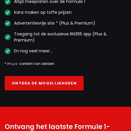
Altijd meepraten over de Formule 1
Kans maken op toffe prijzen
Richard Welling
Advertentievrije site * (Plus & Premium)
17 oktober 2025 06:17
Toegang tot de exclusieve RN365 app (Plus &
Zijn acties worden volgens mij door F1 officials
Premium)
beoordeeld en als die binnen de regels zijn, kan je hem de
schuld niet geven.
En nog veel meer…
* m.u.v. content van derden
Curiously
17 oktober 2025 06:32
Ook niet als ie, binnen de regels, de auto van zijn
ONTDEK DE MOGELIJKHEDEN
teamgenoot beschadigt?
Closecall
17 oktober 2025 07:44
Wat is meestal de beoordeling van de stewards als
Ontvang het laatste Formule 1-
het om de errste 3 bochten gaat na de start? No