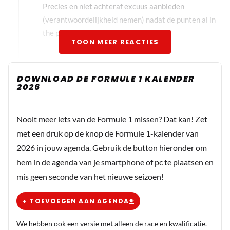
Precies en niet achteraf excuus aanbieden
(verantwoordelijkheid nemen) nadat de punten al in
the pocket zijn.
TOON MEER REACTIES
CvM
DOWNLOAD DE FORMULE 1 KALENDER
2026
17 oktober 2025 06:15
Je kunt in dit specifieke geval ook moeilijk de
verantwoordelijkheid bij Piastri leggen. Al met al lijkt me
Nooit meer iets van de Formule 1 missen? Dat kan! Zet
dat ze het niet hebben opgelost, dus we kunnen nog
met een druk op de knop de Formule 1-kalender van
vuurwerk verwachten.
2026 in jouw agenda. Gebruik de button hieronder om
hem in de agenda van je smartphone of pc te plaatsen en
Erwin_B
mis geen seconde van het nieuwe seizoen!
17 oktober 2025 07:09
Ik hoop op vuurwerk. Het wordt pas echt spannend
+ TOEVOEGEN AAN AGENDA
als beide McLarens eraf gaan.
We hebben ook een versie met alleen de race en kwalificatie.