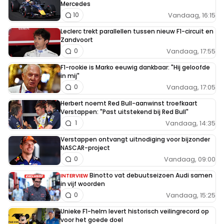
Mercedes
Vandaag, 16:15
10
Leclerc trekt parallellen tussen nieuw F1-circuit en
Zandvoort
Vandaag, 17:55
0
F1-rookie is Marko eeuwig dankbaar: "Hij geloofde
in mij"
Vandaag, 17:05
0
Herbert noemt Red Bull-aanwinst troefkaart
Verstappen: "Past uitstekend bij Red Bull"
Vandaag, 14:35
1
Verstappen ontvangt uitnodiging voor bijzonder
NASCAR-project
Vandaag, 09:00
0
Binotto vat debuutseizoen Audi samen
INTERVIEW
in vijf woorden
Vandaag, 15:25
0
Unieke F1-helm levert historisch veilingrecord op
voor het goede doel