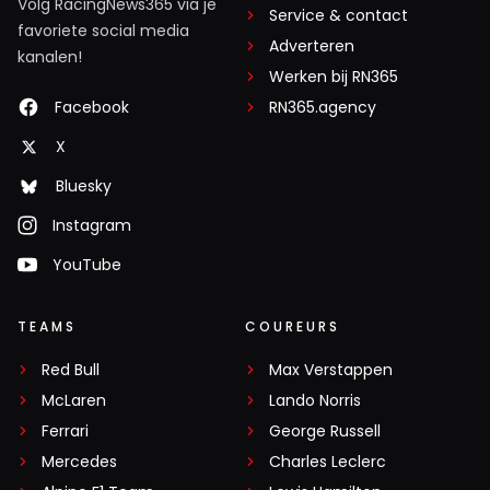
Volg RacingNews365 via je
Service & contact
komen, laat staan als er dan ook nog geluid
favoriete social media
Adverteren
uitkomt. Maar ik denk dat de imagoschade al is
kanalen!
aangericht en dat deze doorzichtige pogingen om
Werken bij RN365
aan damage-control te doen, alleen nog voor een
Facebook
RN365.agency
bepaald soort mensen kan werken.
X
Bluesky
Miels
17 oktober 2025 13:21
Instagram
Dit is inderdaad net zo’n vakkundig in elkaar
YouTube
gestoken PR verhaal als na Monza.
TEAMS
COUREURS
Hamil_Ton
Red Bull
Max Verstappen
17 oktober 2025 06:29
McLaren
Lando Norris
Laten we wel wezen wat wil je nou als race liefhebber, dat
Ferrari
George Russell
iedere coureur maar achter andere mensen aan blijven
Mercedes
Charles Leclerc
rijden of dat ze proberen om anderen in te halen? Volgens