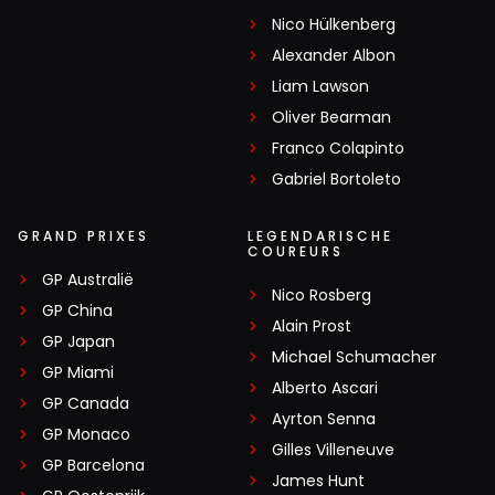
Nico Hülkenberg
Alexander Albon
Liam Lawson
Oliver Bearman
Franco Colapinto
Gabriel Bortoleto
GRAND PRIXES
LEGENDARISCHE
COUREURS
GP Australië
Nico Rosberg
GP China
Alain Prost
GP Japan
Michael Schumacher
GP Miami
Alberto Ascari
GP Canada
Ayrton Senna
GP Monaco
Gilles Villeneuve
GP Barcelona
James Hunt