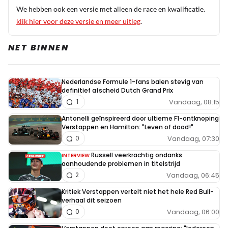
We hebben ook een versie met alleen de race en kwalificatie.
klik hier voor deze versie en meer uitleg
.
NET BINNEN
Nederlandse Formule 1-fans balen stevig van
definitief afscheid Dutch Grand Prix
Vandaag, 08:15
1
Antonelli geïnspireerd door ultieme F1-ontknoping
Verstappen en Hamilton: "Leven of dood!"
Vandaag, 07:30
0
Russell veerkrachtig ondanks
INTERVIEW
aanhoudende problemen in titelstrijd
Vandaag, 06:45
2
Kritiek Verstappen vertelt niet het hele Red Bull-
verhaal dit seizoen
Vandaag, 06:00
0