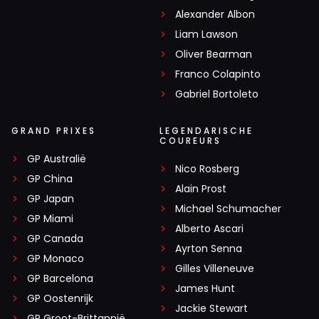
Alexander Albon
Liam Lawson
Oliver Bearman
Franco Colapinto
Gabriel Bortoleto
GRAND PRIXES
LEGENDARISCHE
COUREURS
GP Australië
Nico Rosberg
GP China
Alain Prost
GP Japan
Michael Schumacher
GP Miami
Alberto Ascari
GP Canada
Ayrton Senna
GP Monaco
Gilles Villeneuve
GP Barcelona
James Hunt
GP Oostenrijk
Jackie Stewart
GP Groot-Brittannië