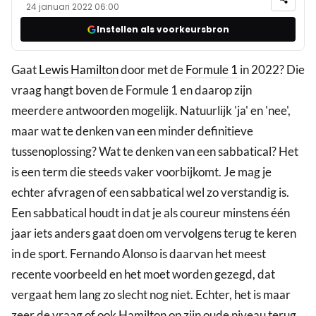
24 januari 2022 06:00
Instellen als voorkeursbron
Gaat
Lewis Hamilton
door met de
Formule 1
in 2022? Die
vraag hangt boven de Formule 1 en daarop zijn
meerdere antwoorden mogelijk. Natuurlijk 'ja' en 'nee',
maar wat te denken van een minder definitieve
tussenoplossing? Wat te denken van een sabbatical? Het
is een term die steeds vaker voorbijkomt. Je mag je
echter afvragen of een sabbatical wel zo verstandig is.
Een sabbatical houdt in dat je als coureur minstens één
jaar iets anders gaat doen om vervolgens terug te keren
in de sport. Fernando Alonso is daarvan het meest
recente voorbeeld en het moet worden gezegd, dat
vergaat hem lang zo slecht nog niet. Echter, het is maar
zeer de vraag of ook Hamilton op zijn oude niveau terug