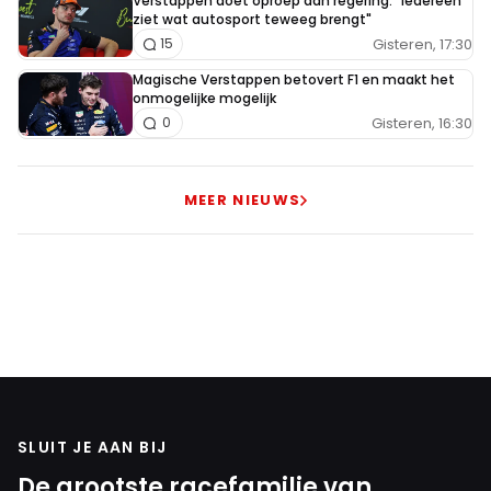
Verstappen doet oproep aan regering: "Iedereen
ziet wat autosport teweeg brengt"
Gisteren, 17:30
15
Magische Verstappen betovert F1 en maakt het
onmogelijke mogelijk
Gisteren, 16:30
0
MEER NIEUWS
SLUIT JE AAN BIJ
De grootste racefamilie van