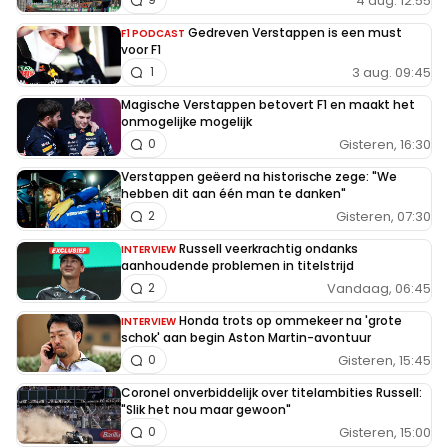
4 aug. 12:55
Gedreven Verstappen is een must
F1 PODCAST
voor F1
3 aug. 09:45
1
Magische Verstappen betovert F1 en maakt het
onmogelijke mogelijk
Gisteren, 16:30
0
Verstappen geëerd na historische zege: "We
hebben dit aan één man te danken"
Gisteren, 07:30
2
Russell veerkrachtig ondanks
INTERVIEW
aanhoudende problemen in titelstrijd
Vandaag, 06:45
2
Honda trots op ommekeer na 'grote
INTERVIEW
schok' aan begin Aston Martin-avontuur
Gisteren, 15:45
0
Coronel onverbiddelijk over titelambities Russell:
"Slik het nou maar gewoon"
Gisteren, 15:00
0