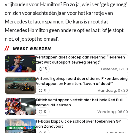
vrijhouden voor Hamilton? En zo ja, wie is er 'gek genoeg'
om zich voor slechts één jaar voor het karretje van
Mercedes te laten spannen. De kans is groot dat
Mercedes Hamilton geen andere opties laat: 'of je stopt
niet, of je stopt helemaal'.
MEEST GELEZEN
Verstappen doet oproep aan regering: "Iedereen
ziet wat autosport teweeg brengt"
Gisteren, 17:30
15
Antonelli geïnspireerd door ultieme F1-ontknoping
Verstappen en Hamilton: "Leven of dood!"
Vandaag, 07:30
0
Kritiek Verstappen vertelt niet het hele Red Bull-
verhaal dit seizoen
Vandaag, 06:00
0
F1-baas klapt uit de school over toekennen GP
aan Zandvoort
9