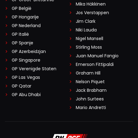
Mika Häkkinen
GP België
Jos Verstappen
GP Hongarije
Jim Clark
GP Nederland
Niki Lauda
GP Italië
Nigel Mansell
GP Spanje
Stirling Moss
GP Azerbeidzjan
Juan Manuel Fangio
GP Singapore
Emerson Fittipaldi
GP Verenigde Staten
Graham Hill
GP Las Vegas
Nelson Piquet
GP Qatar
Jack Brabham
GP Abu Dhabi
John Surtees
Mario Andretti