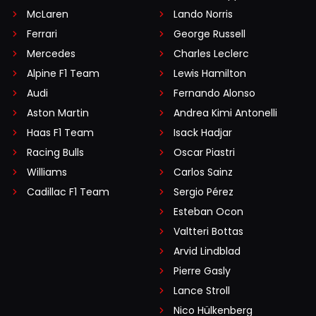
McLaren
Lando Norris
Ferrari
George Russell
Mercedes
Charles Leclerc
Alpine F1 Team
Lewis Hamilton
Audi
Fernando Alonso
Aston Martin
Andrea Kimi Antonelli
Haas F1 Team
Isack Hadjar
Racing Bulls
Oscar Piastri
Williams
Carlos Sainz
Cadillac F1 Team
Sergio Pérez
Esteban Ocon
Valtteri Bottas
Arvid Lindblad
Pierre Gasly
Lance Stroll
Nico Hülkenberg