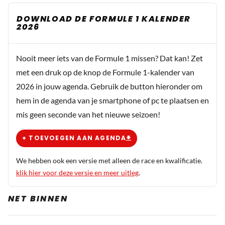
DOWNLOAD DE FORMULE 1 KALENDER
Alain_Chevallier
2026
14 juni 07:52
De vliegbewegingen volgen van het toestel is altijd
mogelijk maar is nog geen zekerheid dat Max daar in zit.
Nooit meer iets van de Formule 1 missen? Dat kan! Zet
Vliegtuig kan ook anderen mensen verplaatsen.
met een druk op de knop de Formule 1-kalender van
Misschien verhuurt Max het toestel wel aan bekenden
2026 in jouw agenda. Gebruik de button hieronder om
van hem.
hem in de agenda van je smartphone of pc te plaatsen en
mis geen seconde van het nieuwe seizoen!
Louis_Magnetron
+ TOEVOEGEN AAN AGENDA
14 juni 07:54
Sterk artikel. Straks gaan ze nog vragen wat hij gegeten
We hebben ook een versie met alleen de race en kwalificatie.
klik hier voor deze versie en meer uitleg
.
heeft. Lijkt wel een roddelblad. Dat opgeteld bij alle
reclames op ReclameNieuws 365. Zou over Racen
NET BINNEN
moeten gaan.