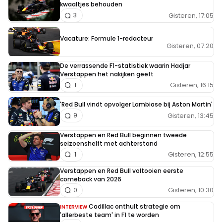
kwaaltjes behouden
Gisteren, 17:05
3
Vacature: Formule 1-redacteur
Gisteren, 07:20
De verrassende F1-statistiek waarin Hadjar
Verstappen het nakijken geeft
Gisteren, 16:15
1
'Red Bull vindt opvolger Lambiase bij Aston Martin'
Gisteren, 13:45
9
Verstappen en Red Bull beginnen tweede
seizoenshelft met achterstand
Gisteren, 12:55
1
Verstappen en Red Bull voltooien eerste
comeback van 2026
Gisteren, 10:30
0
Cadillac onthult strategie om
INTERVIEW
'allerbeste team' in F1 te worden