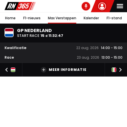
Home
F1-nieuws
Max Verstappen
Kalender
F1-stand
GP NEDERLAND
START RACE
15
11
:
32
:
46
d
Kwalificatie
22 aug. 2026
14:00
-
15:00
Race
23 aug. 2026
13:00
-
15:00
MEER INFORMATIE