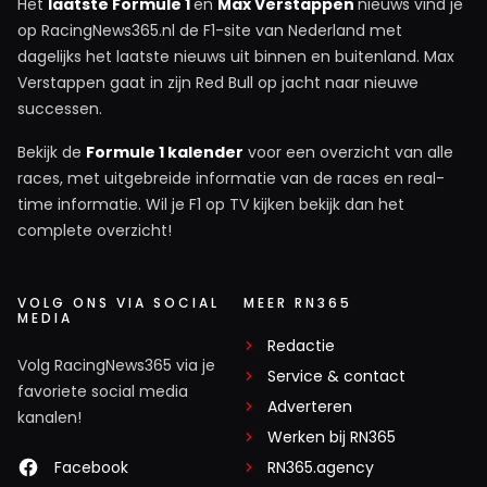
Het
laatste Formule 1
en
Max Verstappen
nieuws vind je
op RacingNews365.nl de F1-site van Nederland met
Christiaan Mertens
dagelijks het laatste nieuws uit binnen en buitenland. Max
14 juni 07:50
Verstappen gaat in zijn Red Bull op jacht naar nieuwe
Ayrton Senna heeft meermaals bewezen wat een
successen.
echte kampioen kan, met een minderwaardige
Bekijk de
Formule 1 kalender
voor een overzicht van alle
wagen. Dat heb ik nog niet gezien sindsdien. Geld
races, met uitgebreide informatie van de races en real-
en politiek spelen veel te veel een rol in de
time informatie. Wil je F1 op TV kijken bekijk dan het
formule 1, maar daar verander jij of ik, zeker
complete overzicht!
niets aan.
VOLG ONS VIA SOCIAL
MEER RN365
MEDIA
pgerrits1538905379
Redactie
14 juni 08:13
Volg RacingNews365 via je
Service & contact
Reclame ok , maar die klo…. C&A bederft echt mijn plezier
favoriete social media
Adverteren
in deze site !!!!!!! Redactie kun je daar iets aan doen?
kanalen!
Werken bij RN365
Facebook
RN365.agency
xWoDkAxRedBuLLx