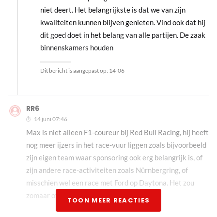
niet deert. Het belangrijkste is dat we van zijn
kwaliteiten kunnen blijven genieten. Vind ook dat hij
dit goed doet in het belang van alle partijen. De zaak
binnenskamers houden
Dit bericht is aangepast op:
14-06
RR6
14 juni 07:46
Max is niet alleen F1-coureur bij Red Bull Racing, hij heeft
nog meer ijzers in het race-vuur liggen zoals bijvoorbeeld
zijn eigen team waar sponsoring ook erg belangrijk is, of
zijn andere race-activiteiten zoals Nürnbergring, of
misschien wel een race met Ford op Daytona. Het zou
zomaar over vanalles kunnen gaan.
TOON MEER REACTIES