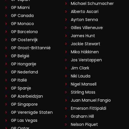
Michael Schumacher
GP Miami
Alberto Ascari
GP Canada
Ayrton Senna
GP Monaco
Gilles Villeneuve
GP Barcelona
James Hunt
GP Oostenrijk
Jackie Stewart
GP Groot-Brittannië
Mika Häkkinen
GP België
Jos Verstappen
GP Hongarije
Jim Clark
GP Nederland
Niki Lauda
GP Italië
Nigel Mansell
GP Spanje
Stirling Moss
GP Azerbeidzjan
Juan Manuel Fangio
GP Singapore
Emerson Fittipaldi
GP Verenigde Staten
Graham Hill
GP Las Vegas
Nelson Piquet
GP Qatar