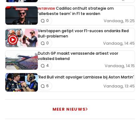
Cadillac onthult strategie om
INTERVIEW
'allerbeste team' in F1 te worden
Vandaag, 15:25
0
Verstappen getipt voor F1-succes ondanks Red
Bull-problemen
Vandaag, 14:45
0
Dutch GP maakt verrassende artiest voor
volkslied bekend
Vandaag, 14:15
4
'Red Bull vindt opvolger Lambiase bij Aston Martin'
Vandaag, 13:45
6
MEER NIEUWS