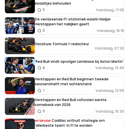
kwaaltjes behouden
Vandaag, 17:05
0
De verrassende F1-statistiek waarin Hadjar
Verstappen het nakijken geeft
Vandaag, 16:15
0
Vacature: Formule 1-redacteur
Vandaag, 07:20
'Red Bull vindt opvolger Lambiase bij Aston Martin'
Vandaag, 13:45
6
Verstappen en Red Bull beginnen tweede
seizoenshelft met achterstand
Vandaag, 12:55
1
Verstappen en Red Bull voltooien eerste
comeback van 2026
Vandaag, 10:30
0
Cadillac onthult strategie om
INTERVIEW
'allerbeste team' in F1 te worden