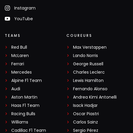
Instagram
YouTube
TEAMS
COUREURS
Red Bull
Max Verstappen
McLaren
Lando Norris
Ferrari
George Russell
Mercedes
Charles Leclerc
Alpine F1 Team
Lewis Hamilton
Audi
Fernando Alonso
Aston Martin
Andrea Kimi Antonelli
Haas F1 Team
Isack Hadjar
Racing Bulls
Oscar Piastri
Williams
Carlos Sainz
Cadillac F1 Team
Sergio Pérez