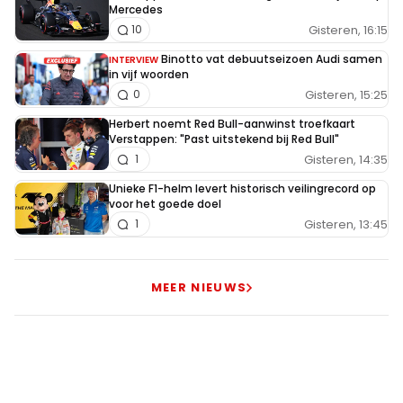
Mercedes
Gisteren, 16:15
10
Binotto vat debuutseizoen Audi samen
INTERVIEW
in vijf woorden
Gisteren, 15:25
0
Herbert noemt Red Bull-aanwinst troefkaart
Verstappen: "Past uitstekend bij Red Bull"
Gisteren, 14:35
1
Unieke F1-helm levert historisch veilingrecord op
voor het goede doel
Gisteren, 13:45
1
MEER NIEUWS