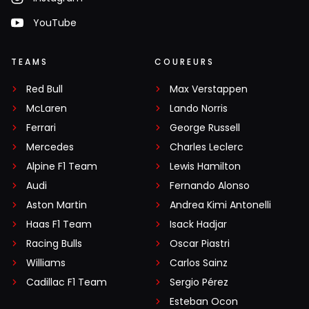
YouTube
TEAMS
COUREURS
Red Bull
Max Verstappen
McLaren
Lando Norris
Ferrari
George Russell
Mercedes
Charles Leclerc
Alpine F1 Team
Lewis Hamilton
Audi
Fernando Alonso
Aston Martin
Andrea Kimi Antonelli
Haas F1 Team
Isack Hadjar
Racing Bulls
Oscar Piastri
Williams
Carlos Sainz
Cadillac F1 Team
Sergio Pérez
Esteban Ocon