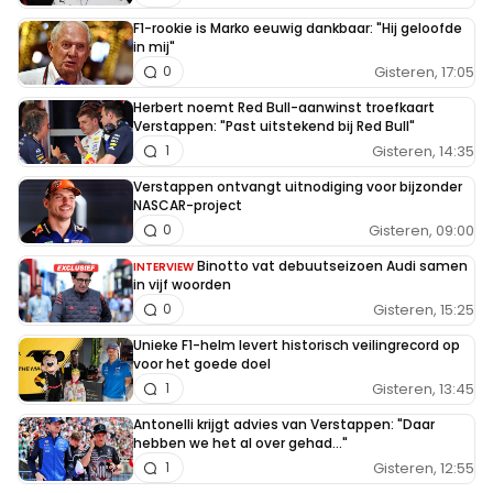
F1-rookie is Marko eeuwig dankbaar: "Hij geloofde
in mij"
Gisteren, 17:05
0
Herbert noemt Red Bull-aanwinst troefkaart
Verstappen: "Past uitstekend bij Red Bull"
Gisteren, 14:35
1
Verstappen ontvangt uitnodiging voor bijzonder
NASCAR-project
Gisteren, 09:00
0
Binotto vat debuutseizoen Audi samen
INTERVIEW
in vijf woorden
Gisteren, 15:25
0
Unieke F1-helm levert historisch veilingrecord op
voor het goede doel
Gisteren, 13:45
1
Antonelli krijgt advies van Verstappen: "Daar
hebben we het al over gehad..."
Gisteren, 12:55
1