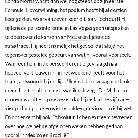
Lando Norris wacht dan wel nog steeds op zijn eerste
Formule 1-overwinning, het podium heeft hij al dertien
keer gezien, waarvan zeven keer dit jaar. Toch durft hij
tijdens de persconferentie in Las Vegas geen uitspraken
te doen over de kansen van
McLaren
tijdens de
straatrace. Hij heeft namelijk het gevoel dat altijd het
tegenovergestelde gebeurt van wat hij vooraf voorspelt.
Wanneer hem in de persconferentie gevraagd naar
hoeveel vertrouwen hij in het weekend heeft voor het
team, antwoordt hij eerlijk: "Ik vind deze vraag niet leuk
meer. Ik zit er altijd naast, wat ik ook zeg." De McLaren-
coureur wordt er op gewezen dat hij de laatste vijf races
vier podiumplaatsen wist te pakken, dus in vorm is hij wel.
En dat erkent hij ook: "Absoluut. Ik ben extreem tevreden
over hoe we het de afgelopen weken hebben gedaan,
vooral in Mexico en Brazilië."