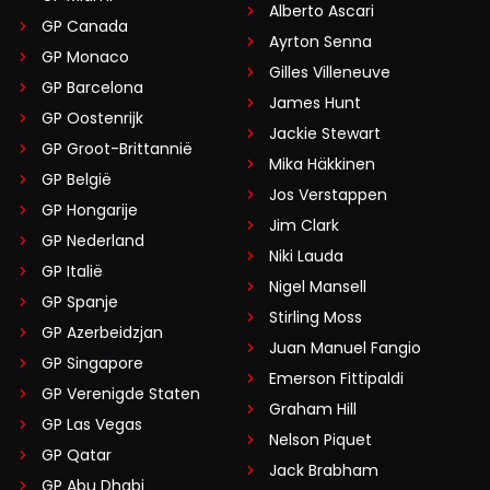
Alberto Ascari
GP Canada
Ayrton Senna
GP Monaco
Gilles Villeneuve
GP Barcelona
James Hunt
GP Oostenrijk
Jackie Stewart
GP Groot-Brittannië
Mika Häkkinen
GP België
Jos Verstappen
GP Hongarije
Jim Clark
GP Nederland
Niki Lauda
GP Italië
Nigel Mansell
GP Spanje
Stirling Moss
GP Azerbeidzjan
Juan Manuel Fangio
GP Singapore
Emerson Fittipaldi
GP Verenigde Staten
Graham Hill
GP Las Vegas
Nelson Piquet
GP Qatar
Jack Brabham
GP Abu Dhabi