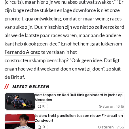
(circuits), maar hier zijn we nu absoluut wat zwakker." "Er
zijn lange rechte stukken en lage downforce is niet onze
prioriteit, qua ontwikkeling, omdat er maar weinig races
van zulke zijn. Dus misschien zijn we niet zo zelfverzekerd
als we de laatste paar races waren, maar aan de andere
kant heb ik ook geen idee." En of het hem gaat lukken om
Fernando Alonso
te verslaan in het
constructeurskampioenschap? "Ook geen idee. Dat ligt
eraan hoe we dit weekend doen en wat zij doen", zo sluit
de Brit af.
MEEST GELEZEN
Verstappen en Red Bull flink gehinderd in jacht op
Mercedes
Gisteren, 16:15
10
Leclerc trekt parallellen tussen nieuw F1-circuit en
Zandvoort
Gisteren, 17:55
0