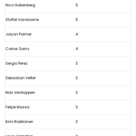
Nico Hulkenberg
5
coureurs
van
Stoffel Vandoorne
5
2017
Jolyon Palmer
4
Carlos Sainz
4
Sergio Perez
3
Sebastian Vettel
3
Max Verstappen
3
Felipe Massa
3
Kimi Raikkonen
3