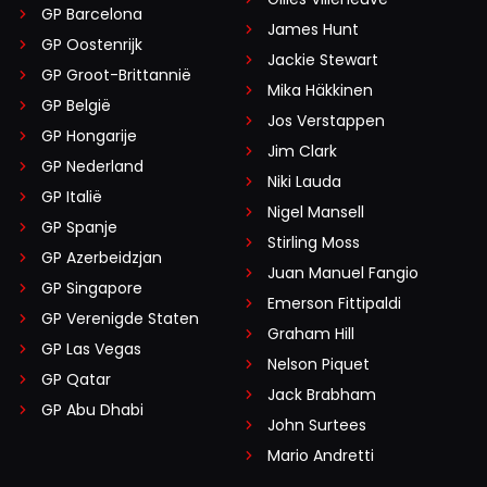
GP Barcelona
James Hunt
GP Oostenrijk
Jackie Stewart
GP Groot-Brittannië
Mika Häkkinen
GP België
Jos Verstappen
GP Hongarije
Jim Clark
GP Nederland
Niki Lauda
GP Italië
Nigel Mansell
GP Spanje
Stirling Moss
GP Azerbeidzjan
Juan Manuel Fangio
GP Singapore
Emerson Fittipaldi
GP Verenigde Staten
Graham Hill
GP Las Vegas
Nelson Piquet
GP Qatar
Jack Brabham
GP Abu Dhabi
John Surtees
Mario Andretti