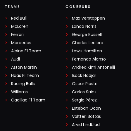
TEAMS
COUREURS
Red Bull
Max Verstappen
McLaren
Lando Norris
Ferrari
George Russell
Mercedes
Charles Leclerc
Alpine F1 Team
Lewis Hamilton
Audi
Fernando Alonso
Aston Martin
Andrea Kimi Antonelli
Haas F1 Team
Isack Hadjar
Racing Bulls
Oscar Piastri
Williams
Carlos Sainz
Cadillac F1 Team
Sergio Pérez
Esteban Ocon
Valtteri Bottas
Arvid Lindblad