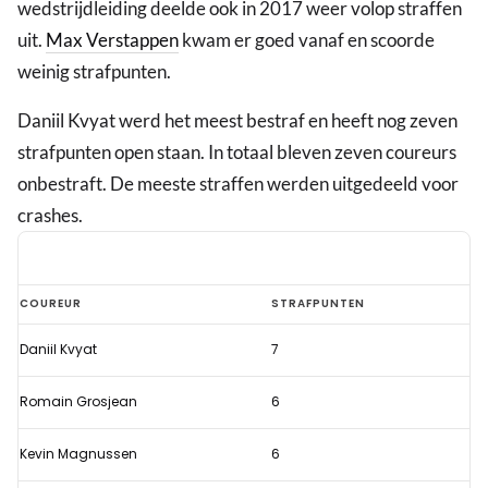
wedstrijdleiding deelde ook in 2017 weer volop straffen
uit.
Max Verstappen
kwam er goed vanaf en scoorde
weinig strafpunten.
Daniil Kvyat werd het meest bestraf en heeft nog zeven
strafpunten open staan. In totaal bleven zeven coureurs
onbestraft. De meeste straffen werden uitgedeeld voor
crashes.
Overzicht:
COUREUR
STRAFPUNTEN
De
Daniil Kvyat
7
strafpunten
van
Romain Grosjean
6
de
Formule
Kevin Magnussen
6
1