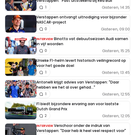
Verstappen: "Past uitstekend bij Red Bull"
Gisteren, 14:35
1
Verstappen ontvangt uitnodiging voor bijzonder
NASCAR-project
Gisteren, 09:00
0
Binotto vat debuutseizoen Audi samen
INTERVIEW
in vijf woorden
Gisteren, 15:25
0
Unieke F1-helm levert historisch veilingrecord op
voor het goede doel
Gisteren, 13:45
1
Antonelli krijgt advies van Verstappen: "Daar
hebben we het al over gehad..."
Gisteren, 12:55
1
F1 biedt bijzondere ervaring aan voor laatste
Dutch Grand Prix
Gisteren, 12:05
2
Verschoor onder de indruk van
INTERVIEW
Verstappen: "Daar heb ik heel veel respect voor"