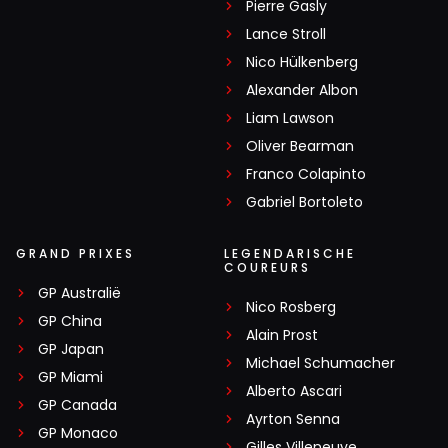
Pierre Gasly
Lance Stroll
Nico Hülkenberg
Alexander Albon
Liam Lawson
Oliver Bearman
Franco Colapinto
Gabriel Bortoleto
GRAND PRIXES
LEGENDARISCHE
COUREURS
GP Australië
Nico Rosberg
GP China
Alain Prost
GP Japan
Michael Schumacher
GP Miami
Alberto Ascari
GP Canada
Ayrton Senna
GP Monaco
Gilles Villeneuve