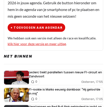
2026 in jouw agenda. Gebruik de button hieronder om
hem in de agenda van je smartphone of pc te plaatsen en
mis geen seconde van het nieuwe seizoen!
+ TOEVOEGEN AAN AGENDA
We hebben ook een versie met alleen de race en kwalificatie.
klik hier voor deze versie en meer uitleg
.
NET BINNEN
Leclerc trekt parallellen tussen nieuw F1-circuit en
Zandvoort
Gisteren, 17:55
0
F1-rookie is Marko eeuwig dankbaar: "Hij geloofde
in mij"
Gisteren, 17:05
0
Verstappen en Red Bull flink gehinderd in jacht op