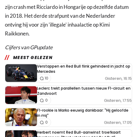
zijn crash met Ricciardo in Hongarije op dezelfde datum
in 2018. Het derde strafpunt van de Nederlander
ontving hij voor zijn 'illegale' inhaalactie op Kimi
Raikkonen.
Cijfers van GPupdate
MEEST GELEZEN
Verstappen en Red Bull flink gehinderd in jacht op
Mercedes
Gisteren, 16:15
10
Leclerc trekt parallellen tussen nieuw F1-circuit en
Zandvoort
Gisteren, 17:55
0
F1-rookie is Marko eeuwig dankbaar: "Hij geloofde
in mij"
Gisteren, 17:05
0
Herbert noemt Red Bull-aanwinst troefkaart