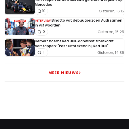
Mercedes
Gisteren, 16:15
10
Binotto vat debuutseizoen Audi samen
INTERVIEW
in vijf woorden
Gisteren, 15:25
0
Herbert noemt Red Bull-aanwinst troefkaart
Verstappen: "Past uitstekend bij Red Bull"
Gisteren, 14:35
1
MEER NIEUWS